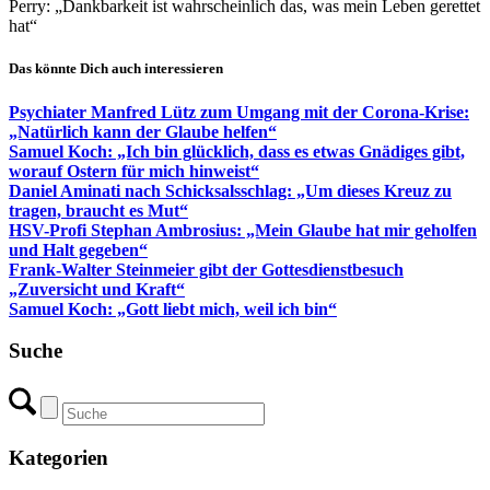
Perry: „Dankbarkeit ist wahrscheinlich das, was mein Leben gerettet
hat“
Das könnte Dich auch interessieren
Psychiater Manfred Lütz zum Umgang mit der Corona-Krise:
„Natürlich kann der Glaube helfen“
Samuel Koch: „Ich bin glücklich, dass es etwas Gnädiges gibt,
worauf Ostern für mich hinweist“
Daniel Aminati nach Schicksalsschlag: „Um dieses Kreuz zu
tragen, braucht es Mut“
HSV-Profi Stephan Ambrosius: „Mein Glaube hat mir geholfen
und Halt gegeben“
Frank-Walter Steinmeier gibt der Gottesdienstbesuch
„Zuversicht und Kraft“
Samuel Koch: „Gott liebt mich, weil ich bin“
Suche
Kategorien