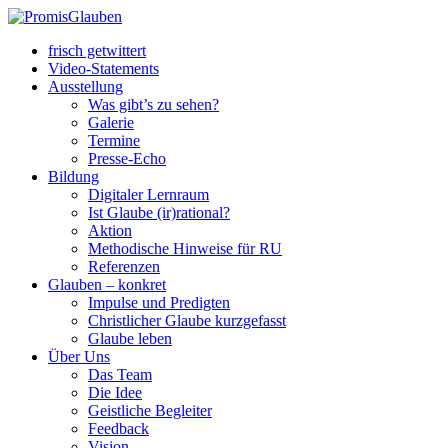
frisch getwittert
Video-Statements
Ausstellung
Was gibt’s zu sehen?
Galerie
Termine
Presse-Echo
Bildung
Digitaler Lernraum
Ist Glaube (ir)rational?
Aktion
Methodische Hinweise für RU
Referenzen
Glauben – konkret
Impulse und Predigten
Christlicher Glaube kurzgefasst
Glaube leben
Über Uns
Das Team
Die Idee
Geistliche Begleiter
Feedback
Vision