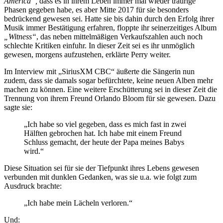
America“,
dass es in ihrem Leben immer mal wieder traurige
Phasen gegeben habe, es aber Mitte 2017 für sie besonders
bedrückend gewesen sei. Hatte sie bis dahin durch den Erfolg ihrer
Musik immer Bestätigung erfahren, floppte ihr seinerzeitiges Album
„Witness“
, das neben mittelmäßigen Verkaufszahlen auch noch
schlechte Kritiken einfuhr. In dieser Zeit sei es ihr unmöglich
gewesen, morgens aufzustehen, erklärte Perry weiter.
Im Interview mit „SiriusXM CBC“ äußerte die Sängerin nun
zudem, dass sie damals sogar befürchtete, keine neuen Alben mehr
machen zu können. Eine weitere Erschütterung sei in dieser Zeit die
Trennung von ihrem Freund Orlando Bloom für sie gewesen. Dazu
sagte sie:
„Ich habe so viel gegeben, dass es mich fast in zwei
Hälften gebrochen hat. Ich habe mit einem Freund
Schluss gemacht, der heute der Papa meines Babys
wird.“
Diese Situation sei für sie der Tiefpunkt ihres Lebens gewesen
verbunden mit dunklen Gedanken, was sie u.a. wie folgt zum
Ausdruck brachte:
„Ich habe mein Lächeln verloren.“
Und: