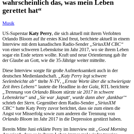
wahrscheinlich das, was mein Leben
gerettet hat“
Musik
US-Superstar
Katy Perry
, die sich aktuell mit ihrem Verlobten
Orlando Bloom auf ihr erstes Kind freut, berichtete aktuell in einem
Interview mit dem kanadischen Radio-Sender
„SiriusXM CBC“
von einer schweren Lebenskrise im Jahr 2017, wo sie ihrem Leben
sogar ein Ende setzen wollte. Kraft und neue Orientierung gab ihr
der Glaube an Gott, wie die 35-Jährige weiter mitteilte.
Diese Interview sorgte für große Aufmerksamkeit auch in der
deutschen Medienlandschaft.
„Katy Perry legt schwere
Seelenbeichte ab“
titelte
N-TV
,
„Ernste Worte über die schwierigste
Zeit ihres Lebens“
lautete die Headline in der
Gala,
RTL berichtete
„
Trennung von Orlando Bloom stürzte sie 2017 in schwere
Lebenskrise“ und
„Sie war ‚kaputt‘, wurde dann aber ‚dankbar'“
schrieb der
Stern.
Gegenüber dem Radio-Sender
„SiriusXM
CBC“
hatte Katy Perry zuvor berichtet, dass sie zum einen die
Angst vor Misserfolg sowie zum anderen die Trennung von
Orlando Bloom
im Jahr 2017 in die Depression gestürzt haben.
Bereits Mitte Juni erklärte Perry im Interview mit
„Good Morning