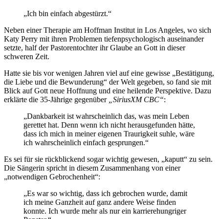
„Ich bin einfach abgestürzt.“
Neben einer Therapie am Hoffman Institut in Los Angeles, wo sich
Katy Perry mit ihren Problemen tiefenpsychologisch auseinander
setzte, half der Pastorentochter ihr Glaube an Gott in dieser
schweren Zeit.
Hatte sie bis vor wenigen Jahren viel auf eine gewisse „Bestätigung,
die Liebe und die Bewunderung“ der Welt gegeben, so fand sie mit
Blick auf Gott neue Hoffnung und eine heilende Perspektive. Dazu
erklärte die 35-Jährige gegenüber
„SiriusXM CBC“
:
„Dankbarkeit ist wahrscheinlich das, was mein Leben
gerettet hat. Denn wenn ich nicht herausgefunden hätte,
dass ich mich in meiner eigenen Traurigkeit suhle, wäre
ich wahrscheinlich einfach gesprungen.“
Es sei für sie rückblickend sogar wichtig gewesen, „kaputt“ zu sein.
Die Sängerin spricht in diesem Zusammenhang von einer
„notwendigen Gebrochenheit“:
„Es war so wichtig, dass ich gebrochen wurde, damit
ich meine Ganzheit auf ganz andere Weise finden
konnte. Ich wurde mehr als nur ein karrierehungriger