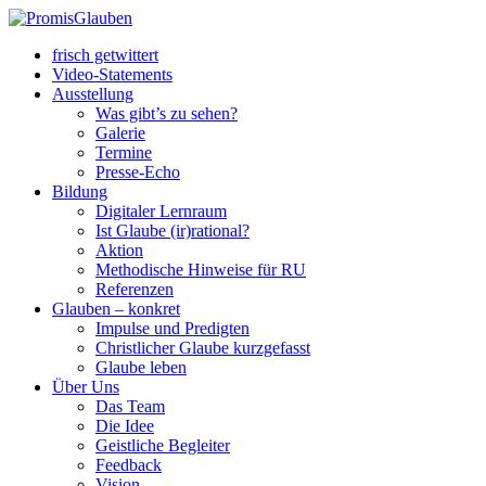
frisch getwittert
Video-Statements
Ausstellung
Was gibt’s zu sehen?
Galerie
Termine
Presse-Echo
Bildung
Digitaler Lernraum
Ist Glaube (ir)rational?
Aktion
Methodische Hinweise für RU
Referenzen
Glauben – konkret
Impulse und Predigten
Christlicher Glaube kurzgefasst
Glaube leben
Über Uns
Das Team
Die Idee
Geistliche Begleiter
Feedback
Vision