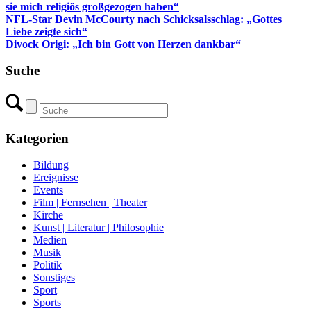
sie mich religiös großgezogen haben“
NFL-Star Devin McCourty nach Schicksalsschlag: „Gottes
Liebe zeigte sich“
Divock Origi: „Ich bin Gott von Herzen dankbar“
Suche
Kategorien
Bildung
Ereignisse
Events
Film | Fernsehen | Theater
Kirche
Kunst | Literatur | Philosophie
Medien
Musik
Politik
Sonstiges
Sport
Sports