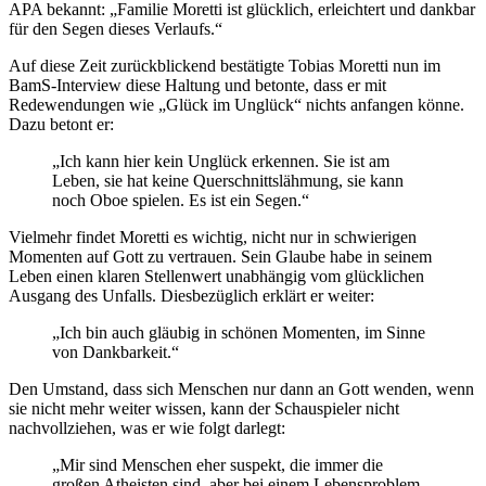
APA bekannt: „Familie Moretti ist glücklich, erleichtert und dankbar
für den Segen dieses Verlaufs.“
Auf diese Zeit zurückblickend bestätigte Tobias Moretti nun im
BamS-Interview diese Haltung und betonte, dass er mit
Redewendungen wie „Glück im Unglück“ nichts anfangen könne.
Dazu betont er:
„Ich kann hier kein Unglück erkennen. Sie ist am
Leben, sie hat keine Querschnittslähmung, sie kann
noch Oboe spielen. Es ist ein Segen.“
Vielmehr findet Moretti es wichtig, nicht nur in schwierigen
Momenten auf Gott zu vertrauen. Sein Glaube habe in seinem
Leben einen klaren Stellenwert unabhängig vom glücklichen
Ausgang des Unfalls. Diesbezüglich erklärt er weiter:
„Ich bin auch gläubig in schönen Momenten, im Sinne
von Dankbarkeit.“
Den Umstand, dass sich Menschen nur dann an Gott wenden, wenn
sie nicht mehr weiter wissen, kann der Schauspieler nicht
nachvollziehen, was er wie folgt darlegt:
„Mir sind Menschen eher suspekt, die immer die
großen Atheisten sind, aber bei einem Lebensproblem