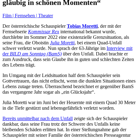
gläubig in schönen Momenten“
Film | Fernsehen | Theater
Der österreichische Schauspieler
Tobias Moretti
, der mit der
Fernsehserie
Kommissar Rex
international bekannt wurde,
durchlebte im Sommer 2022 eine existenzielle Grenzsituation, als
seine Frau, die Oboistin
Julia Moretti
, bei einem Quad-Unfall
schwer verletzt wurde. Nun sprach der 63-Jährige im
Interview mit
der
BILD am Sonntag (BamS)
über den Unfall. Dabei brachte er
zum Ausdruck, dass sein Glaube ihn in guten und schlechten Zeiten
des Lebens trägt.
Im Umgang mit der Leidsituation half dem Schauspieler sein
Gottvertrauen, das nicht erlischt, wenn die dunklen Situationen eines
Lebens zutage treten. Überraschend bezeichnet er gegenüber BamS
das vergangene Jahr sogar als „ein Glücksjahr“.
Julia Moretti war im Juni bei der Heuernte mit einem Quad 30 Meter
in die Tiefe gestürzt und lebensgefährlich verletzt worden.
Bereits unmittelbar nach dem Unfall
zeigte sich der Schauspieler
dankbar, dass seine Frau trotz der Schwere des Unfalls keine
bleibenden Schäden erlitten hat. In einer Stellungnahme gab der
Schauspieler mit seiner Familie der österreichischen Presseagentur