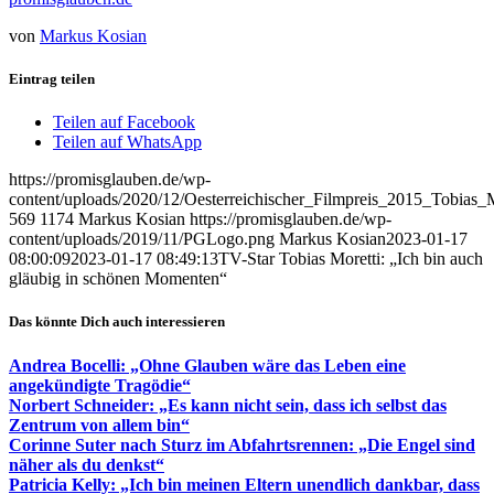
von
Markus Kosian
Eintrag teilen
Teilen auf Facebook
Teilen auf WhatsApp
https://promisglauben.de/wp-
content/uploads/2020/12/Oesterreichischer_Filmpreis_2015_Tobias_M
569
1174
Markus Kosian
https://promisglauben.de/wp-
content/uploads/2019/11/PGLogo.png
Markus Kosian
2023-01-17
08:00:09
2023-01-17 08:49:13
TV-Star Tobias Moretti: „Ich bin auch
gläubig in schönen Momenten“
Das könnte Dich auch interessieren
Andrea Bocelli: „Ohne Glauben wäre das Leben eine
angekündigte Tragödie“
Norbert Schneider: „Es kann nicht sein, dass ich selbst das
Zentrum von allem bin“
Corinne Suter nach Sturz im Abfahrtsrennen: „Die Engel sind
näher als du denkst“
Patricia Kelly: „Ich bin meinen Eltern unendlich dankbar, dass