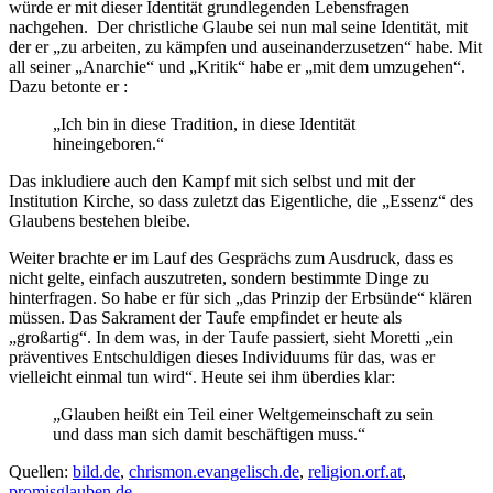
würde er mit dieser Identität grundlegenden Lebensfragen
nachgehen. Der christliche Glaube sei nun mal seine Identität, mit
der er „zu arbeiten, zu kämpfen und auseinanderzusetzen“ habe. Mit
all seiner „Anarchie“ und „Kritik“ habe er „mit dem umzugehen“.
Dazu betonte er :
„Ich bin in diese Tradition, in diese Identität
hineingeboren.“
Das inkludiere auch den Kampf mit sich selbst und mit der
Institution Kirche, so dass zuletzt das Eigentliche, die „Essenz“ des
Glaubens bestehen bleibe.
Weiter brachte er im Lauf des Gesprächs zum Ausdruck, dass es
nicht gelte, einfach auszutreten, sondern bestimmte Dinge zu
hinterfragen. So habe er für sich „das Prinzip der Erbsünde“ klären
müssen. Das Sakrament der Taufe empfindet er heute als
„großartig“. In dem was, in der Taufe passiert, sieht Moretti „ein
präventives Entschuldigen dieses Individuums für das, was er
vielleicht einmal tun wird“. Heute sei ihm überdies klar:
„Glauben heißt ein Teil einer Weltgemeinschaft zu sein
und dass man sich damit beschäftigen muss.“
Quellen:
bild.de
,
chrismon.evangelisch.de
,
religion.orf.at
,
promisglauben.de