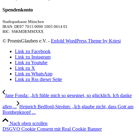
Spendenkonto
Stadtsparkasse München
IBAN: DE97 7015 0000 1005 0614 01
BIC: SSKMDEMMXXX
© PromisGlauben e.V. -
Enfold WordPress Theme by Kriesi
Link zu Facebook
Link zu Instagram
Link zu Youtube
Link zu X
Link zu WhatsApp
Link zu Rss dieser Seite
Jane Fonda: „Ich fühle mich so gesegnet, so glücklich. Ich danke
allen,...
Heinrich Bedford-Strohm: „Ich glaube nicht, dass Gott am
Bombenknopf ...
Nach oben scrollen
DSGVO Cookie Consent mit Real Cookie Banner