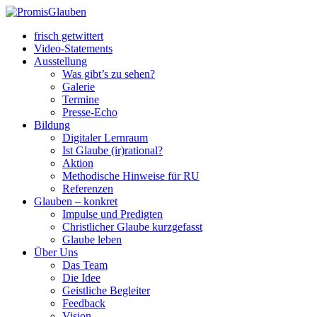
frisch getwittert
Video-Statements
Ausstellung
Was gibt’s zu sehen?
Galerie
Termine
Presse-Echo
Bildung
Digitaler Lernraum
Ist Glaube (ir)rational?
Aktion
Methodische Hinweise für RU
Referenzen
Glauben – konkret
Impulse und Predigten
Christlicher Glaube kurzgefasst
Glaube leben
Über Uns
Das Team
Die Idee
Geistliche Begleiter
Feedback
Vision