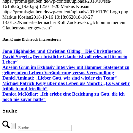
https://promisglauben.de/wp-content/uploads/2018/10/sea-
1615826_1920.jpg
1250
1920
Markus Kosian
https://promisglauben.de/wp-content/uploads/2019/11/PGLogo.png
Markus Kosian
2018-10-16 10:18:06
2018-10-27
13:01:32
Kinderliedermacher Rolf Zuckowski: „Ich bin immer ein
Glaubenssucher gewesen“
Das könnte Dich auch interessieren
Jana Highholder und Christian Olding – Die Christfluencer
David Siegel: „Der christliche Glaube ist voll relevant für mein
Leben“
Anselm Grün im Exklusiv-Interview mit Hammer-Statement zu
gelingendem Leben: Veränderung versus Verwandlung
Daniel Aminati: „Lieber Gott, wir sind wieder ein Team“
Michael Patrick Kelly über das Leben als Mönch: „Es war sehr
fröhlich und friedlich“
Danica McKellar: „Ich erlebe eine Beziehung zu Gott, die ich
noch nie zuvor hatte“
Suche