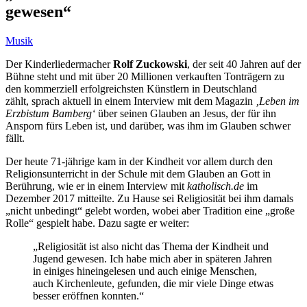
gewesen“
Musik
Der Kinderliedermacher
Rolf Zuckowski
, der seit 40 Jahren auf der
Bühne steht und mit über 20 Millionen verkauften Tonträgern zu
den kommerziell erfolgreichsten Künstlern in Deutschland
zählt, sprach aktuell in einem Interview mit dem Magazin
‚Leben im
Erzbistum Bamberg‘
über seinen Glauben an Jesus, der für ihn
Ansporn fürs Leben ist, und darüber, was ihm im Glauben schwer
fällt.
Der heute 71-jährige kam in der Kindheit vor allem durch den
Religionsunterricht in der Schule mit dem Glauben an Gott in
Berührung, wie er in einem Interview mit
katholisch.de
im
Dezember 2017 mitteilte. Zu Hause sei Religiosität bei ihm damals
„nicht unbedingt“ gelebt worden, wobei aber Tradition eine „große
Rolle“ gespielt habe. Dazu sagte er weiter:
„Religiosität ist also nicht das Thema der Kindheit und
Jugend gewesen. Ich habe mich aber in späteren Jahren
in einiges hineingelesen und auch einige Menschen,
auch Kirchenleute, gefunden, die mir viele Dinge etwas
besser eröffnen konnten.“