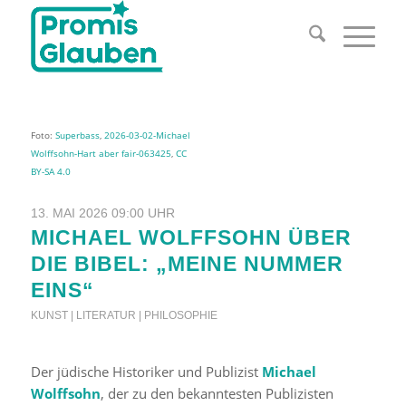
Foto:
Superbass
,
2026-03-02-Michael
Wolffsohn-Hart aber fair-063425
,
CC
BY-SA 4.0
13. MAI 2026 09:00 UHR
MICHAEL WOLFFSOHN ÜBER
DIE BIBEL: „MEINE NUMMER
EINS“
KUNST | LITERATUR | PHILOSOPHIE
Der jüdische Historiker und Publizist
Michael
Wolffsohn
, der zu den bekanntesten Publizisten