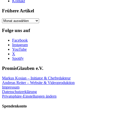
Kontakt
Frühere Artikel
Frühere
Artikel
Folge uns auf
Facebook
Instagram
YouTube
X
Spotify
PromisGlauben e.V.
Markus Kosian – Initiator & Chefredakteur
Andreas Reiter – Website & Videoproduktion
Impressum
Datenschutzerklärung
Privatsphäre-Einstellungen ändern
Spendenkonto