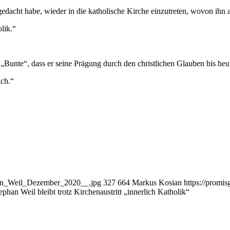
gedacht habe, wieder in die katholische Kirche einzutreten, wovon ihn 
lik.“
nte“, dass er seine Prägung durch den christlichen Glauben bis heute
ich.“
phan_Weil_Dezember_2020__.jpg
327
664
Markus Kosian
https://promi
ephan Weil bleibt trotz Kirchenaustritt „innerlich Katholik“