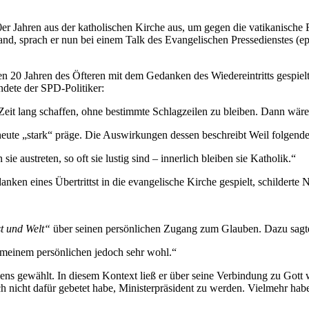
0er Jahren aus der katholischen Kirche aus, um gegen die vatikanische 
fand, sprach er nun bei einem Talk des Evangelischen Pressedienstes
zten 20 Jahren des Öfteren mit dem Gedanken des Wiedereintritts gespiel
dete der SPD-Politiker:
 Zeit lang schaffen, ohne bestimmte Schlagzeilen zu bleiben. Dann wäre
 heute „stark“ präge. Die Auswirkungen dessen beschreibt Weil folgend
 austreten, so oft sie lustig sind – innerlich bleiben sie Katholik.“
ken eines Übertrittst in die evangelische Kirche gespielt, schilderte 
t und Welt“
über seinen persönlichen Zugang zum Glauben. Dazu sagte
n meinem persönlichen jedoch sehr wohl.“
s gewählt. In diesem Kontext ließ er über seine Verbindung zu Gott w
h nicht dafür gebetet habe, Ministerpräsident zu werden. Vielmehr ha