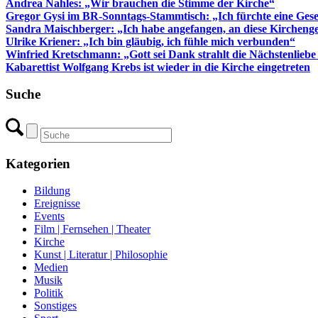
Andrea Nahles: „Wir brauchen die Stimme der Kirche“
Gregor Gysi im BR-Sonntags-Stammtisch: „Ich fürchte eine Gesel
Sandra Maischberger: „Ich habe angefangen, an diese Kircheng
Ulrike Kriener: „Ich bin gläubig, ich fühle mich verbunden“
Winfried Kretschmann: „Gott sei Dank strahlt die Nächstenliebe 
Kabarettist Wolfgang Krebs ist wieder in die Kirche eingetreten
Suche
Kategorien
Bildung
Ereignisse
Events
Film | Fernsehen | Theater
Kirche
Kunst | Literatur | Philosophie
Medien
Musik
Politik
Sonstiges