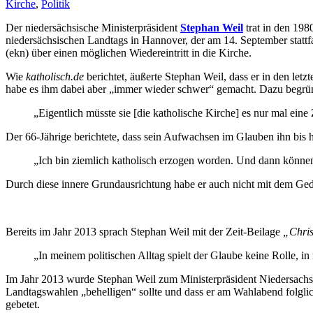
Kirche
,
Politik
Der niedersächsische Ministerpräsident
Stephan Weil
trat in den 198
niedersächsischen Landtags in Hannover, der am 14. September statt
(ekn) über einen möglichen Wiedereintritt in die Kirche.
Wie
katholisch.de
berichtet, äußerte Stephan Weil, dass er in den let
habe es ihm dabei aber „immer wieder schwer“ gemacht. Dazu begrün
„Eigentlich müsste sie [die katholische Kirche] es nur mal eine
Der 66-Jährige berichtete, dass sein Aufwachsen im Glauben ihn bis
„Ich bin ziemlich katholisch erzogen worden. Und dann können sie
Durch diese innere Grundausrichtung habe er auch nicht mit dem Gedan
Bereits im Jahr 2013 sprach Stephan Weil mit der Zeit-Beilage
„Chris
„In meinem politischen Alltag spielt der Glaube keine Rolle, i
Im Jahr 2013 wurde Stephan Weil zum Ministerpräsident Niedersachsen
Landtagswahlen „behelligen“ sollte und dass er am Wahlabend folglic
gebetet.