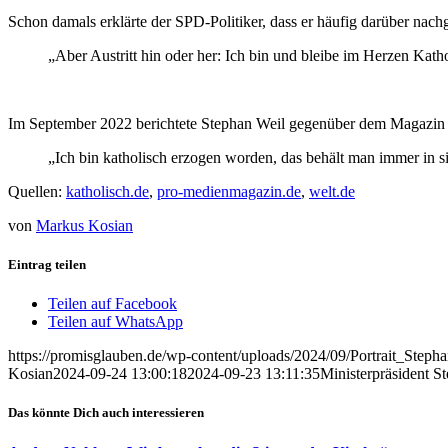
Schon damals erklärte der SPD-Politiker, dass er häufig darüber nach
„Aber Austritt hin oder her: Ich bin und bleibe im Herzen Katho
Im September 2022 berichtete Stephan Weil gegenüber dem Magazin „Bu
„Ich bin katholisch erzogen worden, das behält man immer in s
Quellen:
katholisch.de
,
pro-medienmagazin.de
,
welt.de
von
Markus Kosian
Eintrag teilen
Teilen auf Facebook
Teilen auf WhatsApp
https://promisglauben.de/wp-content/uploads/2024/09/Portrait_Ste
Kosian
2024-09-24 13:00:18
2024-09-23 13:11:35
Ministerpräsident St
Das könnte Dich auch interessieren