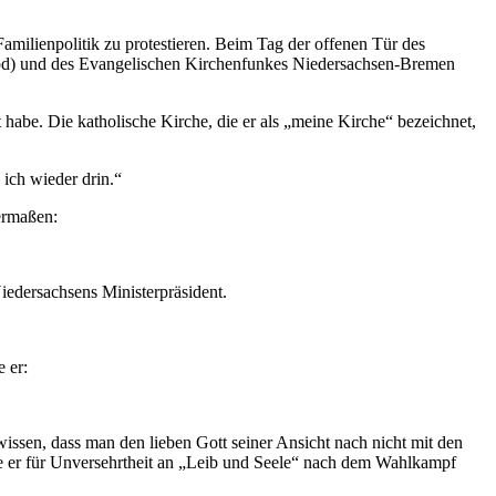
Familienpolitik zu protestieren. Beim Tag der offenen Tür des
 (epd) und des Evangelischen Kirchenfunkes Niedersachsen-Bremen
t habe. Die katholische Kirche, die er als „meine Kirche“ bezeichnet,
 ich wieder drin.“
ermaßen:
Niedersachsens Ministerpräsident.
 er:
issen, dass man den lieben Gott seiner Ansicht nach nicht mit den
be er für Unversehrtheit an „Leib und Seele“ nach dem Wahlkampf