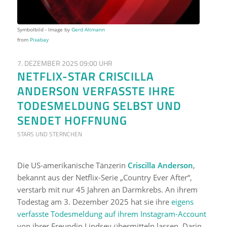
Symbolbild - Image by
Gerd Altmann
from
Pixabay
7. DEZEMBER 2025 09:00 UHR
NETFLIX-STAR CRISCILLA
ANDERSON VERFASSTE IHRE
TODESMELDUNG SELBST UND
SENDET HOFFNUNG
STARS UND STERNCHEN
Die US-amerikanische Tänzerin
Criscilla Anderson
,
bekannt aus der Netflix-Serie „Country Ever After“,
verstarb mit nur 45 Jahren an Darmkrebs. An ihrem
Todestag am 3. Dezember 2025 hat sie ihre
eigens
verfasste Todesmeldung auf ihrem Instagram-Account
von ihrer Freundin Lindsey übermitteln lassen. Darin