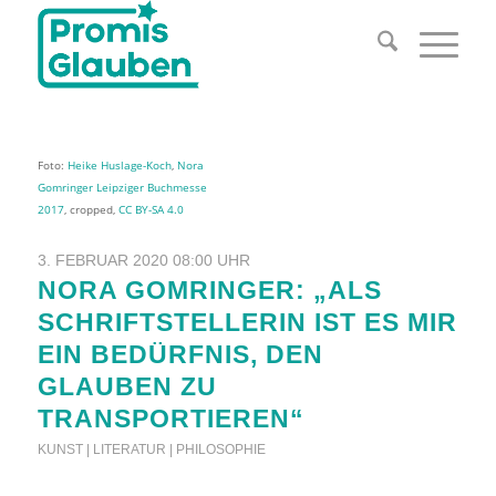
Foto:
Heike Huslage-Koch
,
Nora
Gomringer Leipziger Buchmesse
2017
, cropped,
CC BY-SA 4.0
3. FEBRUAR 2020 08:00 UHR
NORA GOMRINGER: „ALS
SCHRIFTSTELLERIN IST ES MIR
EIN BEDÜRFNIS, DEN
GLAUBEN ZU
TRANSPORTIEREN“
KUNST | LITERATUR | PHILOSOPHIE