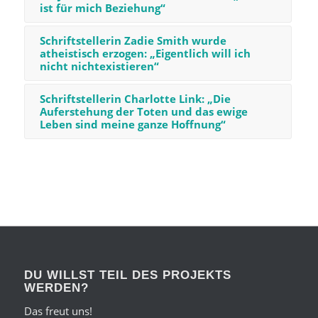
ist für mich Beziehung“
Schriftstellerin Zadie Smith wurde
atheistisch erzogen: „Eigentlich will ich
nicht nichtexistieren“
Schriftstellerin Charlotte Link: „Die
Auferstehung der Toten und das ewige
Leben sind meine ganze Hoffnung“
DU WILLST TEIL DES PROJEKTS
WERDEN?
Das freut uns!