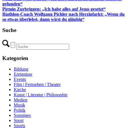
gefunden“
Pirmin Zurbriggen: „Ich habe alles auf Jesus gesetzt“
Biathlon-Coach Wolfgang Pichler nach Herzinfarkt: „Wenn du
so etwas überlebst, dann wirst du gläubig“
Suche
Kategorien
Bildung
Ereignisse
Events
Film | Fernsehen | Theater
Kirche
Kunst | Literatur | Philosophie
Medien
Musik
Politik
Sonstiges
Sport
Sports