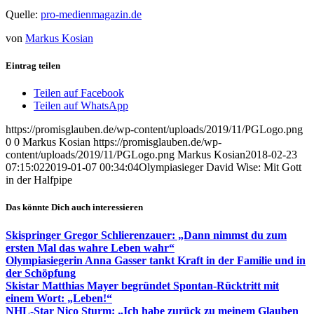
Quelle:
pro-medienmagazin.de
von
Markus Kosian
Eintrag teilen
Teilen auf Facebook
Teilen auf WhatsApp
https://promisglauben.de/wp-content/uploads/2019/11/PGLogo.png
0
0
Markus Kosian
https://promisglauben.de/wp-
content/uploads/2019/11/PGLogo.png
Markus Kosian
2018-02-23
07:15:02
2019-01-07 00:34:04
Olympiasieger David Wise: Mit Gott
in der Halfpipe
Das könnte Dich auch interessieren
Skispringer Gregor Schlierenzauer: „Dann nimmst du zum
ersten Mal das wahre Leben wahr“
Olympiasiegerin Anna Gasser tankt Kraft in der Familie und in
der Schöpfung
Skistar Matthias Mayer begründet Spontan-Rücktritt mit
einem Wort: „Leben!“
NHL-Star Nico Sturm: „Ich habe zurück zu meinem Glauben