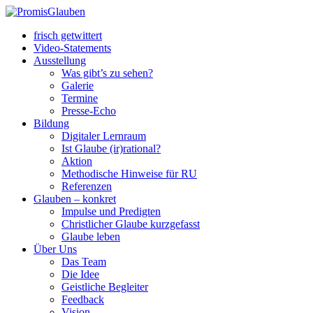
frisch getwittert
Video-Statements
Ausstellung
Was gibt’s zu sehen?
Galerie
Termine
Presse-Echo
Bildung
Digitaler Lernraum
Ist Glaube (ir)rational?
Aktion
Methodische Hinweise für RU
Referenzen
Glauben – konkret
Impulse und Predigten
Christlicher Glaube kurzgefasst
Glaube leben
Über Uns
Das Team
Die Idee
Geistliche Begleiter
Feedback
Vision