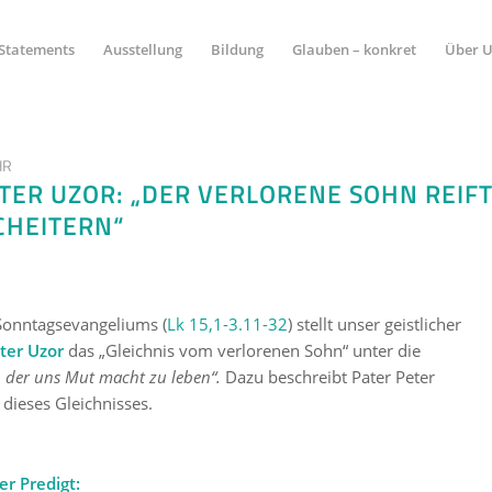
Statements
Ausstellung
Bildung
Glauben – konkret
Über 
HR
ETER UZOR: „DER VERLORENE SOHN REIF
CHEITERN“
Sonntagsevangeliums (
Lk 15,1-3.11-32
) stellt unser geistlicher
eter Uzor
das „Gleichnis vom verlorenen Sohn“ unter die
, der uns Mut macht zu leben“.
Dazu beschreibt Pater Peter
dieses Gleichnisses.
er Predigt: