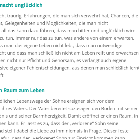
macht unglücklich
t traurig. Erfahrungen, die man sich verwehrt hat, Chancen, die
at, Gelegenheiten und Möglichkeiten, die man nicht
ll das kann dazu führen, dass man bitter und unglücklich wird.
 zu tun, immer nur das zu tun, was andere von einem erwarten,
ss man das eigene Leben nicht lebt, dass man notwendige
cht und dass man schließlich nicht am Leben reift und erwachsen
ben nicht nur Pflicht und Gehorsam, es verlangt auch eigene
sive eigener Fehlentscheidungen, aus denen man schließlich lern
ft.
den Raum zum Leben
edlichen Lebenswege der Söhne ereignen sich vor dem
 ihres Vaters. Der Vater bereitet sozusagen den Boden mit seiner
nis und seiner Barmherzigkeit. Damit eröffnet er einen Raum, in
en kann. Er lässt es zu, dass der „verlorene“ Sohn seine
 stellt dabei die Liebe zu ihm niemals in Frage. Dieser feste
afür, dass der „verlorene“ Sohn zur Einsicht kommen kann.