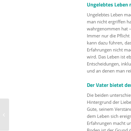
Ungelebtes Leben 
Ungelebtes Leben mach
man nicht ergriffen h
wahrgenommen hat – a
Immer nur die Pflicht
kann dazu führen, da
Erfahrungen nicht ma
wird. Das Leben ist e
Entscheidungen, inklu
und an denen man rei
Der Vater bietet 
Die beiden unterschi
Hintergrund der Liebe
Baseball-Profi Simon
Güte, seinem Verständ
Gühring: „Ich stehe
dem Leben sich ereign
dazu, dass ich an Jesus
Erfahrungen macht und
gla...
Boden ist der Grund d