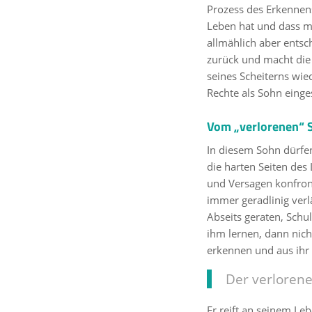
Prozess des Erkennens
Leben hat und dass ma
allmählich aber entsc
zurück und macht die b
seines Scheiterns wie
Rechte als Sohn eing
Vom „verlorenen“ 
In diesem Sohn dürfe
die harten Seiten de
und Versagen konfron
immer geradlinig verl
Abseits geraten, Schu
ihm lernen, dann nich
erkennen und aus ihr
Der verlorene
Er reift an seinem Le