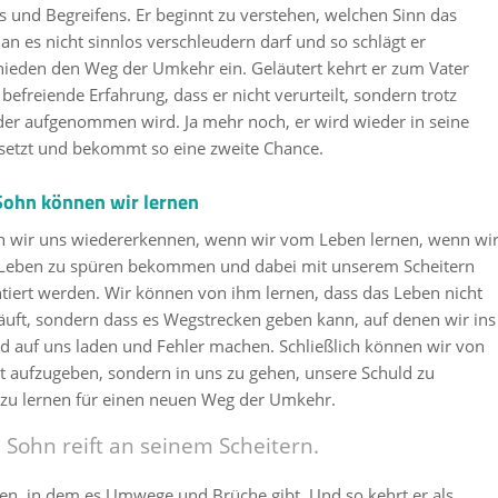
 und Begreifens. Er beginnt zu verstehen, welchen Sinn das
n es nicht sinnlos verschleudern darf und so schlägt er
hieden den Weg der Umkehr ein. Geläutert kehrt er zum Vater
efreiende Erfahrung, dass er nicht verurteilt, sondern trotz
der aufgenommen wird. Ja mehr noch, er wird wieder in seine
esetzt und bekommt so eine zweite Chance.
Sohn können wir lernen
n wir uns wiedererkennen, wenn wir vom Leben lernen, wenn wi
s Leben zu spüren bekommen und dabei mit unserem Scheitern
tiert werden. Wir können von ihm lernen, dass das Leben nicht
äuft, sondern dass es Wegstrecken geben kann, auf denen wir ins
ld auf uns laden und Fehler machen. Schließlich können wir von
t aufzugeben, sondern in uns zu gehen, unsere Schuld zu
 zu lernen für einen neuen Weg der Umkehr.
 Sohn reift an seinem Scheitern.
ben, in dem es Umwege und Brüche gibt. Und so kehrt er als