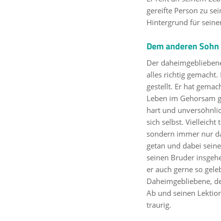
gereifte Person zu se
Hintergrund für seine
Dem anderen Sohn 
Der daheimgebliebene
alles richtig gemacht.
gestellt. Er hat gemac
Leben im Gehorsam gel
hart und unversöhnli
sich selbst. Vielleich
sondern immer nur das
getan und dabei seine
seinen Bruder insgehei
er auch gerne so gele
Daheimgebliebene, de
Ab und seinen Lektion
traurig.