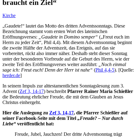
braucht ein Ziel“
Kirche
„Gaudete!“ lautet das Motto des dritten Adventssonntags. Diese
Bezeichnung stammt vom ersten Wort des lateinischen
Eröffnungsverses:
„Gaudete in Domino semper“
(„Freut euch im
Herrn zu jeder Zeit“, Phil 4,4). Mit diesem Adventssonntag beginnt
die zweite Hälfte der Adventszeit, das Ereignis, auf das sie
vorbereitet, rückt also immer näher. Deshalb steht dieser Sonntag
unter der besonderen Vorfreude auf die Geburt des Herrn, wie der
zweite Teil des Eröffnungsverses weiter ausführt:
„Noch einmal
sage ich: Freut euch! Denn der Herr ist nahe“
(
Phil 4,4-5
). [Quelle:
herder.de
]
In seinem Impuls zur alttestamentlichen Sonntagslesung zum 3.
Advent (
Zef 3, 14-17
) beschreibt
Pfarrer Rainer Maria Schießler
die Bedeutung ehrlicher Freude, die mit dem Glauben an Jesus
Christus einhergeht.
Hier die Auslegung zu
Zef 3, 14-17
, die Pfarrer Schießler auf
seiner Facebook-Seite mit dem Titel
„Freude? – Nur durch
Liebe“
veröffentlicht hat:
Freude, Jubel, Jauchzen! Der dritte Adventsonntag trägt