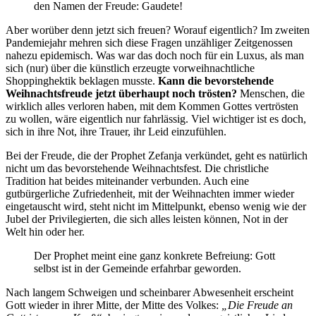
den Namen der Freude: Gaudete!
Aber worüber denn jetzt sich freuen? Worauf eigentlich? Im zweiten
Pandemiejahr mehren sich diese Fragen unzähliger Zeitgenossen
nahezu epidemisch. Was war das doch noch für ein Luxus, als man
sich (nur) über die künstlich erzeugte vorweihnachtliche
Shoppinghektik beklagen musste.
Kann die bevorstehende
Weihnachtsfreude jetzt überhaupt noch trösten?
Menschen, die
wirklich alles verloren haben, mit dem Kommen Gottes vertrösten
zu wollen, wäre eigentlich nur fahrlässig. Viel wichtiger ist es doch,
sich in ihre Not, ihre Trauer, ihr Leid einzufühlen.
Bei der Freude, die der Prophet Zefanja verkündet, geht es natürlich
nicht um das bevorstehende Weihnachtsfest. Die christliche
Tradition hat beides miteinander verbunden. Auch eine
gutbürgerliche Zufriedenheit, mit der Weihnachten immer wieder
eingetauscht wird, steht nicht im Mittelpunkt, ebenso wenig wie der
Jubel der Privilegierten, die sich alles leisten können, Not in der
Welt hin oder her.
Der Prophet meint eine ganz konkrete Befreiung: Gott
selbst ist in der Gemeinde erfahrbar geworden.
Nach langem Schweigen und scheinbarer Abwesenheit erscheint
Gott wieder in ihrer Mitte, der Mitte des Volkes:
„Die Freude an