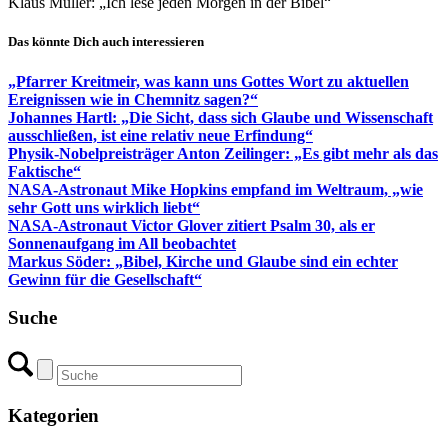
Klaus Müller: „Ich lese jeden Morgen in der Bibel“
Das könnte Dich auch interessieren
„Pfarrer Kreitmeir, was kann uns Gottes Wort zu aktuellen
Ereignissen wie in Chemnitz sagen?“
Johannes Hartl: „Die Sicht, dass sich Glaube und Wissenschaft
ausschließen, ist eine relativ neue Erfindung“
Physik-Nobelpreisträger Anton Zeilinger: „Es gibt mehr als das
Faktische“
NASA-Astronaut Mike Hopkins empfand im Weltraum, „wie
sehr Gott uns wirklich liebt“
NASA-Astronaut Victor Glover zitiert Psalm 30, als er
Sonnenaufgang im All beobachtet
Markus Söder: „Bibel, Kirche und Glaube sind ein echter
Gewinn für die Gesellschaft“
Suche
Kategorien