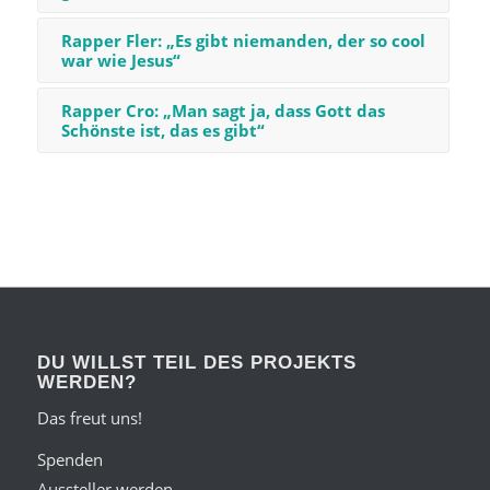
Rapper Fler: „Es gibt niemanden, der so cool
war wie Jesus“
Rapper Cro: „Man sagt ja, dass Gott das
Schönste ist, das es gibt“
DU WILLST TEIL DES PROJEKTS
WERDEN?
Das freut uns!
Spenden
Aussteller werden