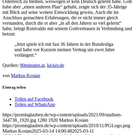
Österreich zu bleiben, weswegen er kein Deutsch gelernt habe. Gott
habe aber „einen anderen Plan“ gehabt, zeigte sich der 35-Jährige
mit Blick auf seine weitere Entwicklung gewiss. Auch die im
Anschluss gemachten Erfahrungen, die er nicht immer gleich
verstanden, durch die er aber „in all den Jahren so viel gelernt“
habe, bringt Ronivaldo mit seinem Gottvertrauen in Verbindung und
betont:
„Jetzt spiele ich mit fast 36 Jahren in der Bundesliga
und habe vor Kurzem meinen Vertrag um zwei Jahre
verlängert.“
Quellen:
90minuten.at
,
kicker.de
von
Markus Kosian
Eintrag teilen
Teilen auf Facebook
Teilen auf WhatsApp
https://promisglauben.de/wp-content/uploads/2021/09/stadium-
344738_1920.jpg
1280
1920
Markus Kosian
https://promisglauben.de/wp-content/uploads/2019/11/PGLogo.png
Markus Kosian
2025-03-14 14:00:48
2025-03-11