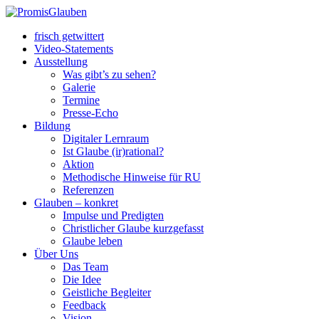
frisch getwittert
Video-Statements
Ausstellung
Was gibt’s zu sehen?
Galerie
Termine
Presse-Echo
Bildung
Digitaler Lernraum
Ist Glaube (ir)rational?
Aktion
Methodische Hinweise für RU
Referenzen
Glauben – konkret
Impulse und Predigten
Christlicher Glaube kurzgefasst
Glaube leben
Über Uns
Das Team
Die Idee
Geistliche Begleiter
Feedback
Vision