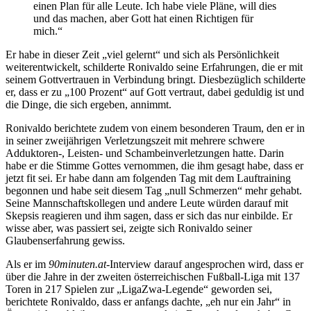
einen Plan für alle Leute. Ich habe viele Pläne, will dies
und das machen, aber Gott hat einen Richtigen für
mich.“
Er habe in dieser Zeit „viel gelernt“ und sich als Persönlichkeit
weiterentwickelt, schilderte Ronivaldo seine Erfahrungen, die er mit
seinem Gottvertrauen in Verbindung bringt. Diesbezüglich schilderte
er, dass er zu „100 Prozent“ auf Gott vertraut, dabei geduldig ist und
die Dinge, die sich ergeben, annimmt.
Ronivaldo berichtete zudem von einem besonderen Traum, den er in
in seiner zweijährigen Verletzungszeit mit mehrere schwere
Adduktoren-, Leisten- und Schambeinverletzungen hatte. Darin
habe er die Stimme Gottes vernommen, die ihm gesagt habe, dass er
jetzt fit sei. Er habe dann am folgenden Tag mit dem Lauftraining
begonnen und habe seit diesem Tag „null Schmerzen“ mehr gehabt.
Seine Mannschaftskollegen und andere Leute würden darauf mit
Skepsis reagieren und ihm sagen, dass er sich das nur einbilde. Er
wisse aber, was passiert sei, zeigte sich Ronivaldo seiner
Glaubenserfahrung gewiss.
Als er im
90minuten.at
-Interview darauf angesprochen wird, dass er
über die Jahre in der zweiten österreichischen Fußball-Liga mit 137
Toren in 217 Spielen zur „LigaZwa-Legende“ geworden sei,
berichtete Ronivaldo, dass er anfangs dachte, „eh nur ein Jahr“ in