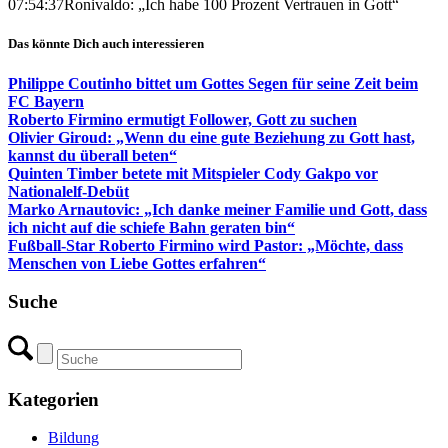
07:54:37
Ronivaldo: „Ich habe 100 Prozent Vertrauen in Gott“
Das könnte Dich auch interessieren
Philippe Coutinho bittet um Gottes Segen für seine Zeit beim
FC Bayern
Roberto Firmino ermutigt Follower, Gott zu suchen
Olivier Giroud: „Wenn du eine gute Beziehung zu Gott hast,
kannst du überall beten“
Quinten Timber betete mit Mitspieler Cody Gakpo vor
Nationalelf-Debüt
Marko Arnautovic: „Ich danke meiner Familie und Gott, dass
ich nicht auf die schiefe Bahn geraten bin“
Fußball-Star Roberto Firmino wird Pastor: „Möchte, dass
Menschen von Liebe Gottes erfahren“
Suche
Kategorien
Bildung