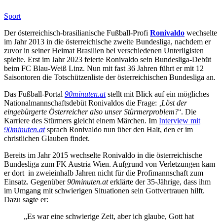
Sport
Der österreichisch-brasilianische Fußball-Profi
Ronivaldo
wechselte
im Jahr 2013 in die österreichische zweite Bundesliga, nachdem er
zuvor in seiner Heimat Brasilien bei verschiedenen Unterligisten
spielte. Erst im Jahr 2023 feierte Ronivaldo sein Bundesliga-Debüt
beim FC Blau-Weiß Linz. Nun mit fast 36 Jahren führt er mit 12
Saisontoren die Totschützenliste der österreichischen Bundesliga an.
Das Fußball-Portal
90minuten.at
stellt mit Blick auf ein mögliches
Nationalmannschaftsdebüt Ronivaldos die Frage:
‚Löst der
eingebürgerte Österreicher also unser Stürmerproblem?‘
. Die
Karriere des Stürmers gleicht einem Märchen. Im
Interview mit
90minuten.at
sprach Ronivaldo nun über den Halt, den er im
christlichen Glauben findet.
Bereits im Jahr 2015 wechselte Ronivaldo in die österreichische
Bundesliga zum FK Austria Wien. Aufgrund von Verletzungen kam
er dort in zweieinhalb Jahren nicht für die Profimannschaft zum
Einsatz. Gegenüber
90minuten.at
erklärte der 35-Jährige, dass ihm
im Umgang mit schwierigen Situationen sein Gottvertrauen hilft.
Dazu sagte er:
„Es war eine schwierige Zeit, aber ich glaube, Gott hat