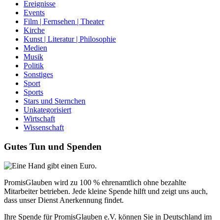
Ereignisse
Events
Film | Fernsehen | Theater
Kirche
Kunst | Literatur | Philosophie
Medien
Musik
Politik
Sonstiges
Sport
Sports
Stars und Sternchen
Unkategorisiert
Wirtschaft
Wissenschaft
Gutes Tun und Spenden
PromisGlauben wird zu 100 % ehrenamtlich ohne bezahlte
Mitarbeiter betrieben. Jede kleine Spende hilft und zeigt uns auch,
dass unser Dienst Anerkennung findet.
Ihre Spende für PromisGlauben e.V. können Sie in Deutschland im