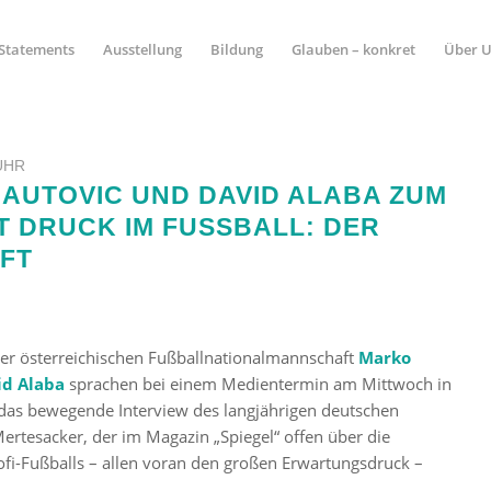
Statements
Ausstellung
Bildung
Glauben – konkret
Über 
 UHR
AUTOVIC UND DAVID ALABA ZUM
 DRUCK IM FUSSBALL: DER G
T
der österreichischen Fußballnationalmannschaft
Marko
id Alaba
sprachen bei einem Medientermin am Mittwoch in
 das bewegende Interview des langjährigen deutschen
Mertesacker, der im Magazin „Spiegel“ offen über die
ofi-Fußballs – allen voran den großen Erwartungsdruck –