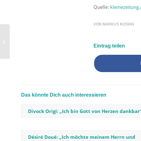
Quelle:
kleinezeitung.
VON
MARKUS KOSIAN
Papst Franziskus:
„Schneidet nie die
Eintrag teilen
Wurzeln zu Jesus ab“
Das könnte Dich auch interessieren
Divock Origi: „Ich bin Gott von Herzen dankbar
Désiré Doué: „Ich möchte meinem Herrn und