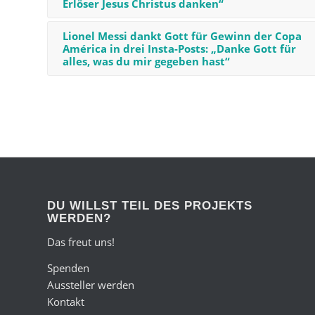
Erlöser Jesus Christus danken“
Lionel Messi dankt Gott für Gewinn der Copa
América in drei Insta-Posts: „Danke Gott für
alles, was du mir gegeben hast“
DU WILLST TEIL DES PROJEKTS
WERDEN?
Das freut uns!
Spenden
Aussteller werden
Kontakt