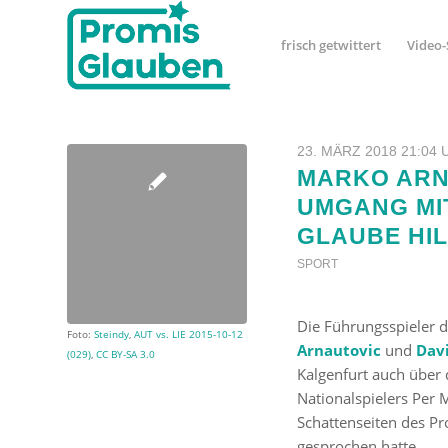
frisch getwittert
Video-
23. MÄRZ 2018 21:04
MARKO ARN
UMGANG MIT
LAUBE HILF
SPORT
Die Führungsspieler 
Foto:
Steindy
,
AUT vs. LIE 2015-10-12
Arnautovic
und
Dav
(029)
,
CC BY-SA 3.0
Kalgenfurt auch über
Nationalspielers Per 
Schattenseiten des Pr
gesprochen hatte.