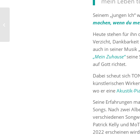
mein Leben to
Seinem „jungen Ich“ 
Pfarrer Björn Wagner:
„Du lebst angepasster
machen, wenn du merk
ohne den Gottessohn
Heute stehen für ihn 
aus ...
Verzicht, Dankbarkeit
auch in seiner Musik 
„Mein Zuhause“
seine 
auf Gott richtet.
Dabei scheut sich TON
künstlerischen Wirken
wo er eine
Akustik-Pi
Seine Erfahrungen mac
Songs. Nach zwei Alb
verschiedenen Songwr
Patrick Kelly
und
MoT
2022 erscheinen wird