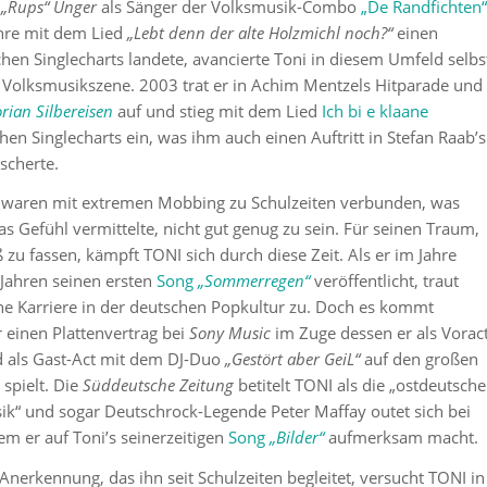
„Rups“ Unger
als Sänger der Volksmusik-Combo
„
De Randfichten
“
hre mit dem Lied
„Lebt denn der alte Holzmichl noch?“
einen
hen Singlecharts landete, avancierte Toni in diesem Umfeld selbs
 Volksmusikszene. 2003 trat er in
Achim Mentzels Hitparade
und
orian Silbereisen
auf und stieg mit dem Lied
Ich bi e klaane
hen Singlecharts ein, was ihm auch einen Auftritt in Stefan Raab’s
scherte.
nd waren mit extremen Mobbing zu Schulzeiten verbunden, was
 Gefühl vermittelte, nicht gut genug zu sein. Für seinen Traum,
zu fassen, kämpft TONI sich durch diese Zeit. Als er im Jahre
 Jahren seinen ersten
Song
„Sommerregen“
veröffentlicht, traut
e Karriere in der deutschen Popkultur zu. Doch es kommt
r einen Plattenvertrag bei
Sony Music
im Zuge dessen er als Vorac
 als Gast-Act mit dem DJ-Duo
„Gestört aber GeiL“
auf den großen
spielt. Die
Süddeutsche Zeitung
betitelt TONI als die „ostdeutsche
ik“ und sogar Deutschrock-Legende
Peter Maffay
outet sich bei
em er auf Toni’s seinerzeitigen
Song
„Bilder“
aufmerksam macht.
Anerkennung, das ihn seit Schulzeiten begleitet, versucht TONI in