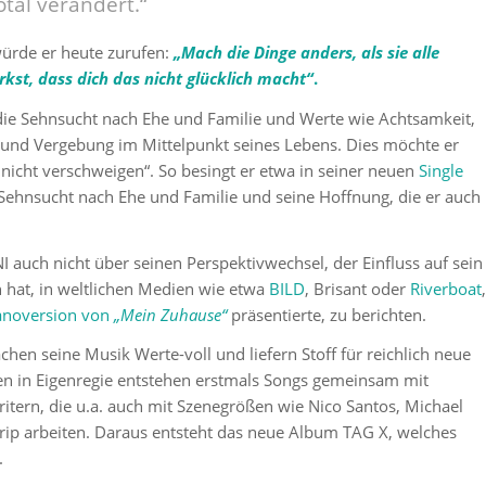
tal verändert.“
würde er heute zurufen:
„Mach die Dinge anders, als sie alle
st, dass dich das nicht glücklich macht“
.
die Sehnsucht nach Ehe und Familie und Werte wie Achtsamkeit,
 und Vergebung im Mittelpunkt seines Lebens. Dies möchte er
„nicht verschweigen“. So besingt er etwa in seiner neuen
Single
Sehnsucht nach Ehe und Familie und seine Hoffnung, die er auch
I auch nicht über seinen Perspektivwechsel, der Einfluss auf sein
 hat, in weltlichen Medien wie etwa
BILD
, Brisant oder
Riverboat
,
anoversion von
„Mein Zuhause“
präsentierte, zu berichten.
hen seine Musik Werte-voll und liefern Stoff für reichlich neue
en in Eigenregie entstehen erstmals Songs gemeinsam mit
itern, die u.a. auch mit Szenegrößen wie
Nico Santos
,
Michael
rip
arbeiten. Daraus entsteht das neue Album TAG X, welches
.