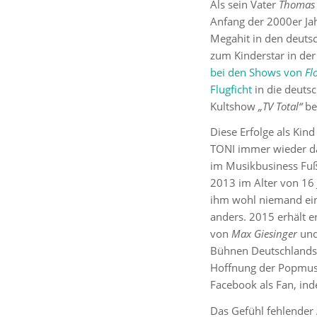
Als sein Vater
Thomas 
Anfang der 2000er Ja
Megahit in den deutsc
zum Kinderstar in der
bei den Shows von
Fl
Flugficht
in die deutsc
Kultshow
„TV Total“
be
Diese Erfolge als Ki
TONI immer wieder das
im Musikbusiness Fuß 
2013 im Alter von 16
ihm wohl niemand ein
anders. 2015 erhält e
von
Max Giesinger
und
Bühnen Deutschlands 
Hoffnung der Popmus
Facebook als Fan, ind
Das Gefühl fehlender 