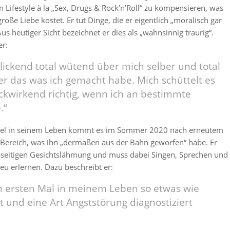
n Lifestyle à la „Sex, Drugs & Rock’n’Roll“ zu kompensieren, was
roße Liebe kostet. Er tut Dinge, die er eigentlich „moralisch gar
 Aus heutiger Sicht bezeichnet er dies als „wahnsinnig traurig“.
er:
blickend total wütend über mich selber und total
er das was ich gemacht habe. Mich schüttelt es
kwirkend richtig, wenn ich an bestimmte
.“
el in seinem Leben kommt es im Sommer 2020 nach erneutem
 Bereich, was ihn „dermaßen aus der Bahn geworfen“ habe. Er
lbseitigen Gesichtslähmung und muss dabei Singen, Sprechen und
u erlernen. Dazu beschreibt er:
m ersten Mal in meinem Leben so etwas wie
t und eine Art Angststörung diagnostiziert