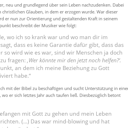
t er, neu und grundlegend über sein Leben nachzudenken. Dabei
en christlichen Glauben, in dem er erzogen wurde. War dieser
ird er nun zur Orientierung und gestaltenden Kraft in seinem
unkt beschreibt der Musiker wie folgt:
lle, wo ich so krank war und wo man dir im
agt, dass es keine Garantie dafür gibt, dass das
r so wird wie es war, sind wir Menschen ja doch
 zu fragen:
‚Wer könnte mir den jetzt noch helfen?‘.
Punkt, an dem ich meine Beziehung zu Gott
iviert habe.“
ich mit der Bibel zu beschäftigen und sucht Unterstützung in eine
wo er sich letztes Jahr auch taufen ließ. Diesbezüglich betont
gefangen mit Gott zu gehen und mein Leben
richten. (…) Das war mind-blowing und hat