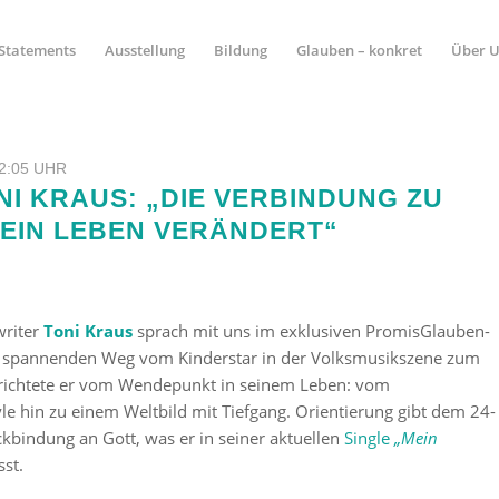
Statements
Ausstellung
Bildung
Glauben – konkret
Über 
2:05 UHR
I KRAUS: „DIE VERBINDUNG ZU
MEIN LEBEN VERÄNDERT“
writer
Toni Kraus
sprach mit uns im exklusiven PromisGlauben-
n spannenden Weg vom Kinderstar in der Volksmusikszene zum
richtete er vom Wendepunkt in seinem Leben: vom
yle hin zu einem Weltbild mit Tiefgang. Orientierung gibt dem 24-
ckbindung an Gott, was er in seiner aktuellen
Single
„Mein
sst.