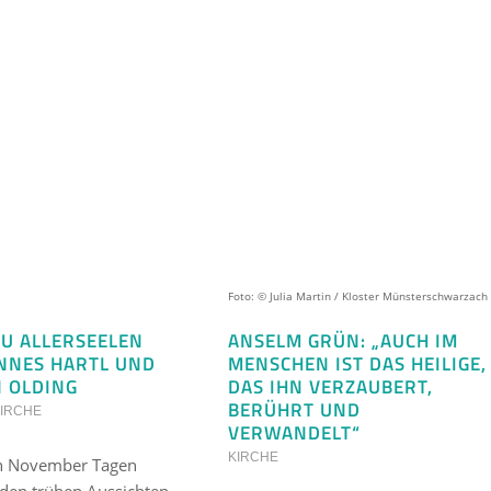
Foto: © Julia Martin / Kloster Münsterschwarzach
ZU ALLERSEELEN
ANSELM GRÜN: „AUCH IM
NNES HARTL UND
MENSCHEN IST DAS HEILIGE,
N OLDING
DAS IHN VERZAUBERT,
BERÜHRT UND
KIRCHE
VERWANDELT“
KIRCHE
en November Tagen