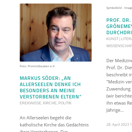
Symbolbild - Ima
PROF. DR.
GRÖNEMEY
DURCHDRI
KUNST | LITER
WISSENSCHA
Der Medizine
Foto: PromisGlauben e.V.
Prof. Dr. D
beschreibt 
MARKUS SÖDER: „AN
"Medizin ver
ALLERSEELEN DENKE ICH
Zuwendung u
BESONDERS AN MEINE
(wir berichte
VERSTORBENEN ELTERN“
ihn etwas Rea
EREIGNISSE
,
KIRCHE
,
POLITIK
Jährige…
An Allerseelen begeht die
katholische Kirche das Gedächtnis
28. April 2023 
ihrer Verstorbenen. Das