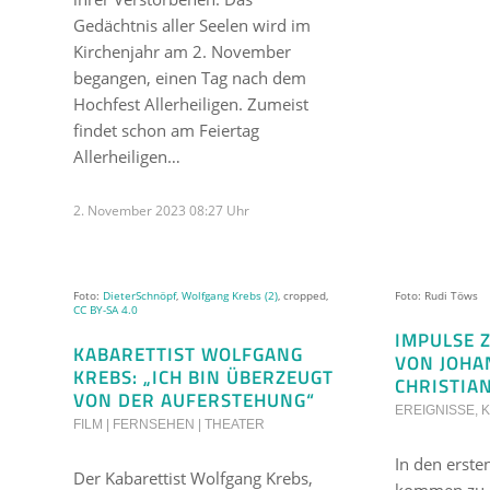
Gedächtnis aller Seelen wird im
Kirchenjahr am 2. November
begangen, einen Tag nach dem
Hochfest Allerheiligen. Zumeist
findet schon am Feiertag
Allerheiligen…
2. November 2023 08:27 Uhr
Foto:
DieterSchnöpf
,
Wolfgang Krebs (2)
, cropped,
Foto: Rudi Töws
CC BY-SA 4.0
IMPULSE 
KABARETTIST WOLFGANG
VON JOHA
KREBS: „ICH BIN ÜBERZEUGT
CHRISTIA
VON DER AUFERSTEHUNG“
EREIGNISSE
,
FILM | FERNSEHEN | THEATER
In den erst
Der Kabarettist Wolfgang Krebs,