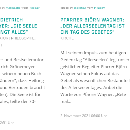
ge by
marikoabe
from
Pixabay
Image by
sspiehs3
from
Pixabay
 DIETRICH
PFARRER BJÖRN WAGNER:
ER: „DIE SEELE
„DER ALLERSEELENTAG IST
NGT ALLES“
EIN TAG DES GEBETES“
ATUR | PHILOSOPHIE
,
KIRCHE
FT
Mit seinem Impuls zum heutigen
r und Bestsellerautor
Gedenktag "Allerseelen" legt unser
ietrich Grönemeyer
geistlicher Begleiter Pfarrer Björn
in seinem neuen Buch
Wagner seinen Fokus auf das
ändern", dass Heilung
Gebet als wesentlichen Bestandteil
nd Vertrauen braucht
des Allerseelentages. Anbei die
ten). Die Seele ist für
Worte von Pfarrer Wagner: „Bete
les, teilte der 70-
mal…
2. November 2021 06:00 Uhr
12:51 Uhr