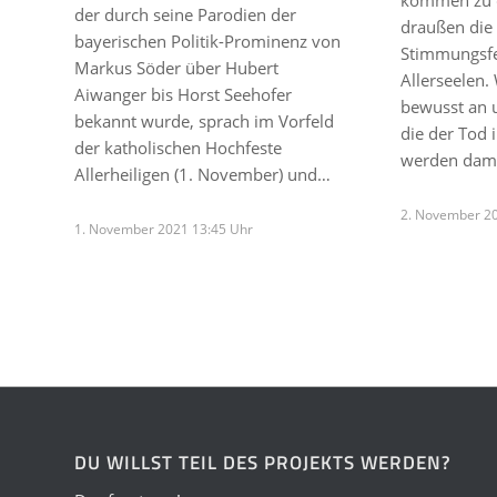
kommen zu d
der durch seine Parodien der
draußen die 
bayerischen Politik-Prominenz von
Stimmungsfes
Markus Söder über Hubert
Allerseelen.
Aiwanger bis Horst Seehofer
bewusst an 
bekannt wurde, sprach im Vorfeld
die der Tod
der katholischen Hochfeste
werden dam
Allerheiligen (1. November) und…
2. November 2
1. November 2021 13:45 Uhr
DU WILLST TEIL DES PROJEKTS WERDEN?