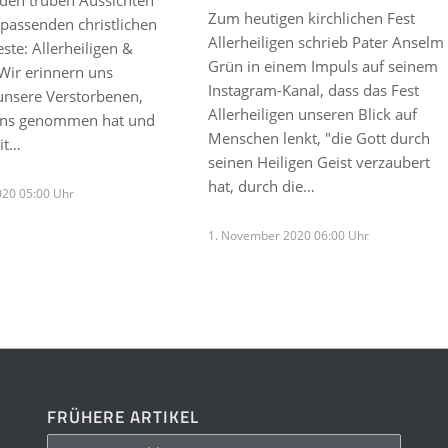
en trüben Aussichten
Zum heutigen kirchlichen Fest
passenden christlichen
Allerheiligen schrieb Pater Anselm
te: Allerheiligen &
Grün in einem Impuls auf seinem
 Wir erinnern uns
Instagram-Kanal, dass das Fest
unsere Verstorbenen,
Allerheiligen unseren Blick auf
 ins genommen hat und
Menschen lenkt, "die Gott durch
it…
seinen Heiligen Geist verzaubert
hat, durch die…
020 05:00 Uhr
1. November 2020 06:00 Uhr
FRÜHERE ARTIKEL