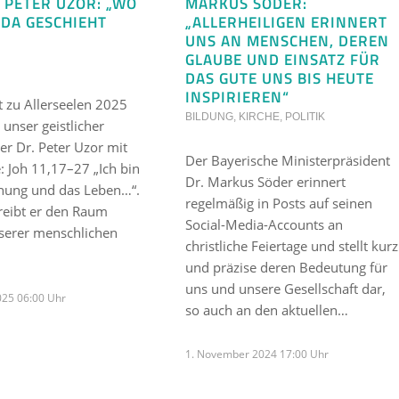
. PETER UZOR: „WO
MARKUS SÖDER:
, DA GESCHIEHT
„ALLERHEILIGEN ERINNERT
UNS AN MENSCHEN, DEREN
GLAUBE UND EINSATZ FÜR
DAS GUTE UNS BIS HEUTE
INSPIRIEREN“
t zu Allerseelen 2025
BILDUNG
,
KIRCHE
,
POLITIK
 unser geistlicher
ter Dr. Peter Uzor mit
Der Bayerische Ministerpräsident
: Joh 11,17–27 „Ich bin
Dr. Markus Söder erinnert
ehung und das Leben…“.
regelmäßig in Posts auf seinen
reibt er den Raum
Social-Media-Accounts an
serer menschlichen
christliche Feiertage und stellt kurz
und präzise deren Bedeutung für
uns und unsere Gesellschaft dar,
025 06:00 Uhr
so auch an den aktuellen…
1. November 2024 17:00 Uhr