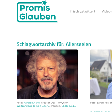
frisch getwittert
Video-
Schlagwortarchiv für:
Allerseelen
Foto:
Harald Krichel
creator QS:P170,Q640,
Foto: Sarah Kosia
Wolfgang Niedecken-63779
, cropped,
CC BY-SA 4.0