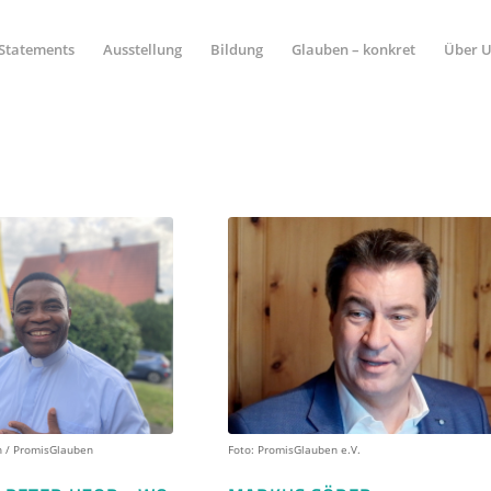
Statements
Ausstellung
Bildung
Glauben – konkret
Über 
n / PromisGlauben
Foto: PromisGlauben e.V.