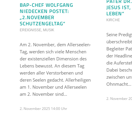
PATER DR
BAP-CHEF WOLFGANG
JESUS IST
NIEDECKEN POSTET:
LEBEN“
„2.NOVEMBER
KIRCHE
SCHUTZENGELTAG“
EREIGNISSE
,
MUSIK
Seine Predig
überschreibt
Am 2. November, dem Allerseelen-
Begleiter Pa
Tag, werden sich viele Menschen
der Headline
der existenziellen Dimension des
die Auferst
Lebens bewusst. An diesem Tag
Dabei besch
werden aller Verstorbenen und
zwischen un
deren Seelen gedacht. Allerheiligen
Ohnmacht…
am 1. November und Allerseelen
am 2. November sind…
2. November 2
2. November 2025 14:00 Uhr