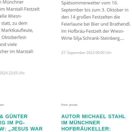
em Münchner
Spätsommerwetter vom 16.
im Marstall-Festzelt
September bis zum 3. Oktober in
nelle Wiesn-
den 14 großen Festzelten die
 statt, zu dem
Feierlaune bei Bier und Brathendl.
, Marktkaufleute,
Im Hofbräu-Festzelt der Wiesn-
 Oktoberfest-
Wirte Silja Schrank-Steinberg,…
und viele
cher im Marstall-
27. September 2023 09:00 Uhr
2024 22:03 Uhr
ben
Foto: privat
& GÜNTER
AUTOR MICHAEL STAHL
G IM PG-
IM MÜNCHNER
EW: „JESUS WAR
HOFBRÄUKELLER: