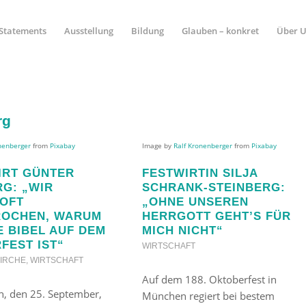
Statements
Ausstellung
Bildung
Glauben – konkret
Über 
rg
nenberger
from
Pixabay
Image by
Ralf Kronenberger
from
Pixabay
IRT GÜNTER
FESTWIRTIN SILJA
RG: „WIR
SCHRANK-STEINBERG:
OFT
„OHNE UNSEREN
ROCHEN, WARUM
HERRGOTT GEHT’S FÜR
E BIBEL AUF DEM
MICH NICHT“
FEST IST“
WIRTSCHAFT
KIRCHE
,
WIRTSCHAFT
Auf dem 188. Oktoberfest in
, den 25. September,
München regiert bei bestem