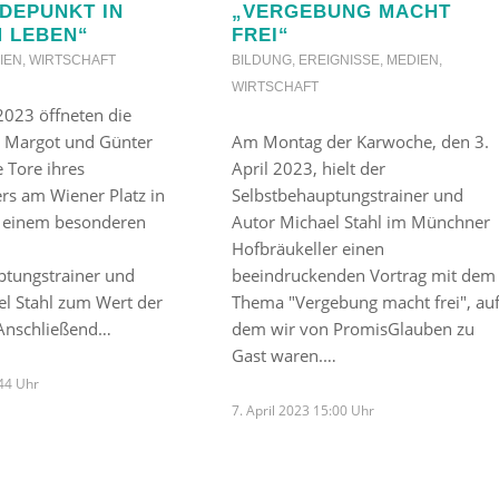
DEPUNKT IN
„VERGEBUNG MACHT
 LEBEN“
FREI“
IEN
,
WIRTSCHAFT
BILDUNG
,
EREIGNISSE
,
MEDIEN
,
WIRTSCHAFT
2023 öffneten die
e Margot und Günter
Am Montag der Karwoche, den 3.
e Tore ihres
April 2023, hielt der
rs am Wiener Platz in
Selbstbehauptungstrainer und
 einem besonderen
Autor Michael Stahl im Münchner
Hofbräukeller einen
ptungstrainer und
beeindruckenden Vortrag mit dem
el Stahl zum Wert der
Thema "Vergebung macht frei", au
Anschließend…
dem wir von PromisGlauben zu
Gast waren.…
:44 Uhr
7. April 2023 15:00 Uhr