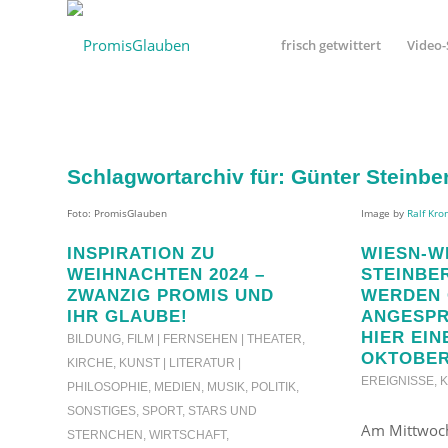
frisch getwittert
Video-
Schlagwortarchiv für:
Günter Steinbe
Foto: PromisGlauben
Image by
Ralf Kro
INSPIRATION ZU
WIESN-W
WEIHNACHTEN 2024 –
STEINBE
ZWANZIG PROMIS UND
WERDEN 
IHR GLAUBE!
ANGESP
HIER EIN
BILDUNG
,
FILM | FERNSEHEN | THEATER
,
OKTOBER
KIRCHE
,
KUNST | LITERATUR |
EREIGNISSE
,
PHILOSOPHIE
,
MEDIEN
,
MUSIK
,
POLITIK
,
SONSTIGES
,
SPORT
,
STARS UND
Am Mittwoch
STERNCHEN
,
WIRTSCHAFT
,