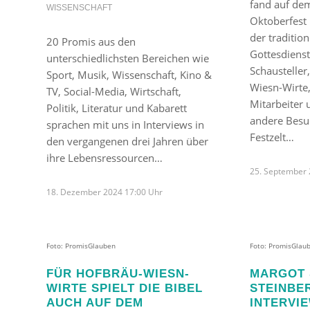
fand auf d
WISSENSCHAFT
Oktoberfest 
der traditio
20 Promis aus den
Gottesdienst
unterschiedlichsten Bereichen wie
Schausteller
Sport, Musik, Wissenschaft, Kino &
Wiesn-Wirte,
TV, Social-Media, Wirtschaft,
Mitarbeiter 
Politik, Literatur und Kabarett
andere Besu
sprachen mit uns in Interviews in
Festzelt…
den vergangenen drei Jahren über
ihre Lebensressourcen…
25. September 
18. Dezember 2024 17:00 Uhr
Foto: PromisGlauben
Foto: PromisGlau
FÜR HOFBRÄU-WIESN-
MARGOT 
WIRTE SPIELT DIE BIBEL
STEINBER
AUCH AUF DEM
INTERVI