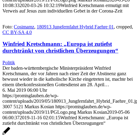
10:08:33
2020-03-26 10:32:19
Winfried Kretschmann ermutigt mit
Verweis auf Jesus zum individuellen Gebet in der Corona-Zeit
Foto:
Cosimamz
,
180913 Jungfernfahrt Hybrid Faehre 01
, cropped,
CC BY-SA 4.0
Winfried Kretschmann: „Europa ist zutiefst
durchtränkt von christlichen Überzeugungen“
Politik
Der baden-württembergische Ministerpräsident Winfried
Kretschmann, der vor Jahren nach einer Zeit der Abstinenz ganz
bewusst wieder in die katholische Kirche eingetreten ist, machte bei
einem überkonfessionellen Gottesdienst am 28. April…
6. Mai 2019 06:00 Uhr
https://promisglauben.de/wp-
content/uploads/2019/05/180913_Jungfernfahrt_Hybrid_Faehre_01.j
3007
5121
Markus Kosian
https://promisglauben.de/wp-
content/uploads/2019/11/PGLogo.png
Markus Kosian
2019-05-06
06:00:37
2019-11-16 02:01:15
Winfried Kretschmann: „Europa ist
zutiefst durchtränkt von christlichen Überzeugungen“