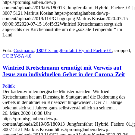
https://promisglauben.de/wp-
content/uploads/2019/05/180913_Jungfernfahrt_Hybrid_Faehre_01.j
3007
5121
Markus Kosian
https://promisglauben.de/wp-
content/uploads/2019/11/PGLogo.png
Markus Kosian
2020-07-15
09:00:35
2020-07-15 16:45:32
Winfried Kretschmann sorgt sich
angesichts der Kirchenaustritte um die „soziale Temperatur“ im
Land
Foto:
Cosimamz
,
180913 Jungfernfahrt Hybrid Faehre 01
, cropped,
CC BY-SA 4.0
Winfried Kretschmann ermutigt mit Verweis auf
Jesus zum individuellen Gebet in der Corona-Zeit
Politik
Der baden-württembergische Ministerpräsident Winfried
Kretschmann hat am Dienstag in Stuttgart auf die Bedeutung des
Gebets in der aktuellen Krisenzeit hingewiesen. Der 71-Jährige
bekennt sich seit Jahren ganz selbstverständlich zu seinem…
26. März 2020 10:08 Uhr
https://promisglauben.de/wp-
content/uploads/2019/05/180913_Jungfernfahrt_Hybrid_Faehre_01.j
3007
5121
Markus Kosian
https://promisglauben.de/wp-
content/uploads/2019/11/PGLogo.png
Markus Kosian
2020-03-26