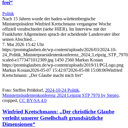
frei“
Politik
Nach 15 Jahren wurde der baden-württembergische
Ministerpräsident Winfried Kretschmann vergangene Woche
offiziell verabschiedet (siehe HIER). Im Interview mit der
Frankfurter Allgemeinen sprach der scheidende Landesvater über
seinen Abschied…
7. Mai 2026 15:42 Uhr
https://promisglauben.de/wp-content/uploads/2026/03/2024-10-
24_Politik_Ministerpraesidentenkonferenz_2024_Leipzig_STP_7970
scaled-e1773471012309.jpg
1450
2560
Markus Kosian
https://promisglauben.de/wp-content/uploads/2019/11/PGLogo.png
Markus Kosian
2026-05-07 15:42:07
2026-05-08 15:08:06
Winfried
Kretschmann: „Der Glaube macht mich frei“
Foto: Steffen Prößdorf,
2024-10-24 Politik,
Ministerpräsidentenkonferenz 2024 Leipzig STP 7970 by Stepro
,
cropped,
CC BY-SA 4.0
Winfried Kretschmann: „Der christliche Glaube
verleiht unserer Gesellschaft grundsätzliche
Dimensionen“