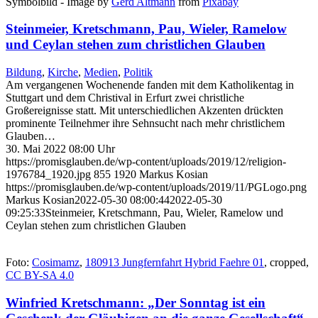
Symbolbild - Image by
Gerd Altmann
from
Pixabay
Steinmeier, Kretschmann, Pau, Wieler, Ramelow
und Ceylan stehen zum christlichen Glauben
Bildung
,
Kirche
,
Medien
,
Politik
Am vergangenen Wochenende fanden mit dem Katholikentag in
Stuttgart und dem Christival in Erfurt zwei christliche
Großereignisse statt. Mit unterschiedlichen Akzenten drückten
prominente Teilnehmer ihre Sehnsucht nach mehr christlichem
Glauben…
30. Mai 2022 08:00 Uhr
https://promisglauben.de/wp-content/uploads/2019/12/religion-
1976784_1920.jpg
855
1920
Markus Kosian
https://promisglauben.de/wp-content/uploads/2019/11/PGLogo.png
Markus Kosian
2022-05-30 08:00:44
2022-05-30
09:25:33
Steinmeier, Kretschmann, Pau, Wieler, Ramelow und
Ceylan stehen zum christlichen Glauben
Foto:
Cosimamz
,
180913 Jungfernfahrt Hybrid Faehre 01
, cropped,
CC BY-SA 4.0
Winfried Kretschmann: „Der Sonntag ist ein