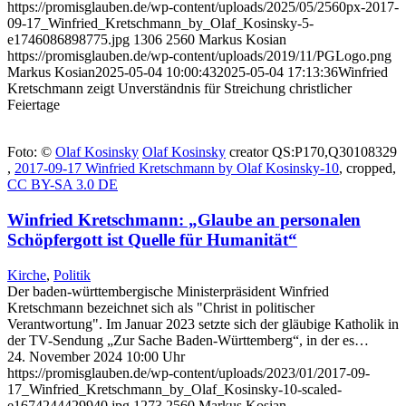
https://promisglauben.de/wp-content/uploads/2025/05/2560px-2017-
09-17_Winfried_Kretschmann_by_Olaf_Kosinsky-5-
e1746086898775.jpg
1306
2560
Markus Kosian
https://promisglauben.de/wp-content/uploads/2019/11/PGLogo.png
Markus Kosian
2025-05-04 10:00:43
2025-05-04 17:13:36
Winfried
Kretschmann zeigt Unverständnis für Streichung christlicher
Feiertage
Foto: ©
Olaf Kosinsky
Olaf Kosinsky
creator QS:P170,Q30108329
,
2017-09-17 Winfried Kretschmann by Olaf Kosinsky-10
, cropped,
CC BY-SA 3.0 DE
Winfried Kretschmann: „Glaube an personalen
Schöpfergott ist Quelle für Humanität“
Kirche
,
Politik
Der baden-württembergische Ministerpräsident Winfried
Kretschmann bezeichnet sich als "Christ in politischer
Verantwortung". Im Januar 2023 setzte sich der gläubige Katholik in
der TV-Sendung „Zur Sache Baden-Württemberg“, in der es…
24. November 2024 10:00 Uhr
https://promisglauben.de/wp-content/uploads/2023/01/2017-09-
17_Winfried_Kretschmann_by_Olaf_Kosinsky-10-scaled-
e1674244429940.jpg
1273
2560
Markus Kosian