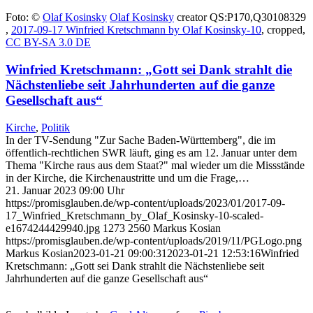
Foto: ©
Olaf Kosinsky
Olaf Kosinsky
creator QS:P170,Q30108329
,
2017-09-17 Winfried Kretschmann by Olaf Kosinsky-10
, cropped,
CC BY-SA 3.0 DE
Winfried Kretschmann: „Gott sei Dank strahlt die
Nächstenliebe seit Jahrhunderten auf die ganze
Gesellschaft aus“
Kirche
,
Politik
In der TV-Sendung "Zur Sache Baden-Württemberg", die im
öffentlich-rechtlichen SWR läuft, ging es am 12. Januar unter dem
Thema "Kirche raus aus dem Staat?" mal wieder um die Missstände
in der Kirche, die Kirchenaustritte und um die Frage,…
21. Januar 2023 09:00 Uhr
https://promisglauben.de/wp-content/uploads/2023/01/2017-09-
17_Winfried_Kretschmann_by_Olaf_Kosinsky-10-scaled-
e1674244429940.jpg
1273
2560
Markus Kosian
https://promisglauben.de/wp-content/uploads/2019/11/PGLogo.png
Markus Kosian
2023-01-21 09:00:31
2023-01-21 12:53:16
Winfried
Kretschmann: „Gott sei Dank strahlt die Nächstenliebe seit
Jahrhunderten auf die ganze Gesellschaft aus“