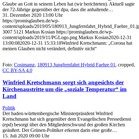
Glaube an Gott in seinem Leben hat (wir berichteten). Aktuell sagte
der 72-Jährige gegenüber der dpa, dass die anhaltende…
31. Dezember 2020 13:00 Uhr
https://promisglauben.de/wp-
content/uploads/2019/05/180913_Jungfernfahrt_Hybrid_Faehre_01.j
3007
5121
Markus Kosian
https://promisglauben.de/wp-
content/uploads/2019/11/PGLogo.png
Markus Kosian
2020-12-31
13:00:08
2020-12-31 15:33:18
Winfried Kretschmann: „Corona hat
meinen Glauben nicht verändert, definitiv nicht“
Foto:
Cosimamz
,
180913 Jungfernfahrt Hybrid Faehre 01
, cropped,
CC BY-SA 4.0
Winfried Kretschmann sorgt sich angesichts der
Kirchenaustritte um die „soziale Temperatur“ im
Land
Politik
Der baden-württembergische Ministerpräsident Winfried
Kretschmann hat sich gegenüber dem Evangelischen Pressedienst
(epd) besorgt über den Mitgliederschwund der großen Kirchen
geäußert. Der Grünen-Politiker erkennt darin eine große…
15. Juli 2020 09:00 Uhr