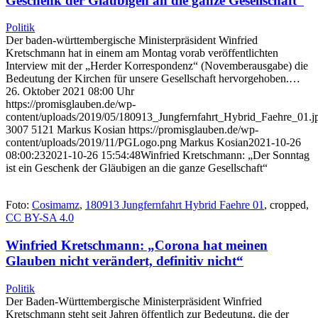
Geschenk der Gläubigen an die ganze Gesellschaft“
Politik
Der baden-württembergische Ministerpräsident Winfried
Kretschmann hat in einem am Montag vorab veröffentlichten
Interview mit der „Herder Korrespondenz“ (Novemberausgabe) die
Bedeutung der Kirchen für unsere Gesellschaft hervorgehoben.…
26. Oktober 2021 08:00 Uhr
https://promisglauben.de/wp-
content/uploads/2019/05/180913_Jungfernfahrt_Hybrid_Faehre_01.j
3007
5121
Markus Kosian
https://promisglauben.de/wp-
content/uploads/2019/11/PGLogo.png
Markus Kosian
2021-10-26
08:00:23
2021-10-26 15:54:48
Winfried Kretschmann: „Der Sonntag
ist ein Geschenk der Gläubigen an die ganze Gesellschaft“
Foto:
Cosimamz
,
180913 Jungfernfahrt Hybrid Faehre 01
, cropped,
CC BY-SA 4.0
Winfried Kretschmann: „Corona hat meinen
Glauben nicht verändert, definitiv nicht“
Politik
Der Baden-Württembergische Ministerpräsident Winfried
Kretschmann steht seit Jahren öffentlich zur Bedeutung, die der