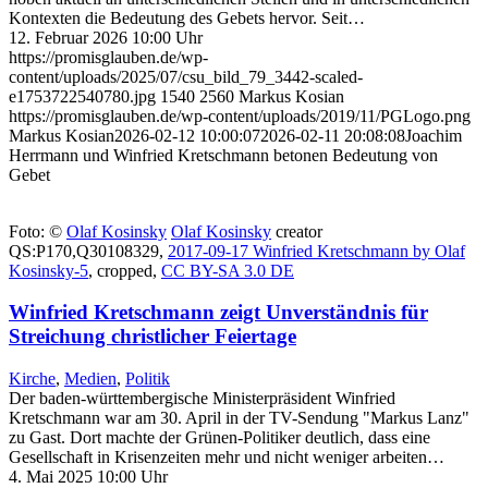
Kontexten die Bedeutung des Gebets hervor. Seit…
12. Februar 2026 10:00 Uhr
https://promisglauben.de/wp-
content/uploads/2025/07/csu_bild_79_3442-scaled-
e1753722540780.jpg
1540
2560
Markus Kosian
https://promisglauben.de/wp-content/uploads/2019/11/PGLogo.png
Markus Kosian
2026-02-12 10:00:07
2026-02-11 20:08:08
Joachim
Herrmann und Winfried Kretschmann betonen Bedeutung von
Gebet
Foto: ©
Olaf Kosinsky
Olaf Kosinsky
creator
QS:P170,Q30108329,
2017-09-17 Winfried Kretschmann by Olaf
Kosinsky-5
, cropped,
CC BY-SA 3.0 DE
Winfried Kretschmann zeigt Unverständnis für
Streichung christlicher Feiertage
Kirche
,
Medien
,
Politik
Der baden-württembergische Ministerpräsident Winfried
Kretschmann war am 30. April in der TV-Sendung "Markus Lanz"
zu Gast. Dort machte der Grünen-Politiker deutlich, dass eine
Gesellschaft in Krisenzeiten mehr und nicht weniger arbeiten…
4. Mai 2025 10:00 Uhr