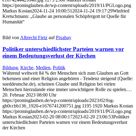
https://promisglauben.de/wp-content/uploads/2019/11/PGLogo.png
Markus Kosian
2024-11-24 10:00:51
2024-11-24 19:17:29
Winfried
Kretschmann: „Glaube an personalen Schöpfergott ist Quelle für
Humanität“
Bild von
Albrecht Fietz
auf
Pixabay
Politiker unterschiedlichster Parteien warnen vor
einem Bedeutungsverlust der Kirchen
Bildung
,
Kirche
,
Medien
,
Politik
Während weltweit 84 % der Menschen sich zum Glauben an Gott
bekennen und einer Religion angehören - Tendenz steigend (Quelle:
sueddeutsche.de), scheinen Glaube und Religion bei vielen
Menschen hierzulande eine immer unwichtigere Rolle zu spielen.…
20. Februar 2023 08:00 Uhr
https://promisglauben.de/wp-content/uploads/2023/02/fog-
gb0ccbb136_1920-e1676741200751.jpg
1195
1920
Markus Kosian
https://promisglauben.de/wp-content/uploads/2019/11/PGLogo.png
Markus Kosian
2023-02-20 08:00:17
2023-02-20 23:06:53
Politiker
unterschiedlichster Parteien warnen vor einem Bedeutungsverlust
der Kirchen