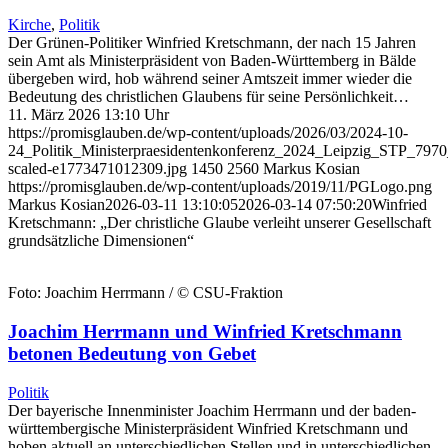
Kirche
,
Politik
Der Grünen-Politiker Winfried Kretschmann, der nach 15 Jahren
sein Amt als Ministerpräsident von Baden-Württemberg in Bälde
übergeben wird, hob während seiner Amtszeit immer wieder die
Bedeutung des christlichen Glaubens für seine Persönlichkeit…
11. März 2026 13:10 Uhr
https://promisglauben.de/wp-content/uploads/2026/03/2024-10-
24_Politik_Ministerpraesidentenkonferenz_2024_Leipzig_STP_7970
scaled-e1773471012309.jpg
1450
2560
Markus Kosian
https://promisglauben.de/wp-content/uploads/2019/11/PGLogo.png
Markus Kosian
2026-03-11 13:10:05
2026-03-14 07:50:20
Winfried
Kretschmann: „Der christliche Glaube verleiht unserer Gesellschaft
grundsätzliche Dimensionen“
Foto: Joachim Herrmann / © CSU-Fraktion
Joachim Herrmann und Winfried Kretschmann
betonen Bedeutung von Gebet
Politik
Der bayerische Innenminister Joachim Herrmann und der baden-
württembergische Ministerpräsident Winfried Kretschmann und
hoben aktuell an unterschiedlichen Stellen und in unterschiedlichen