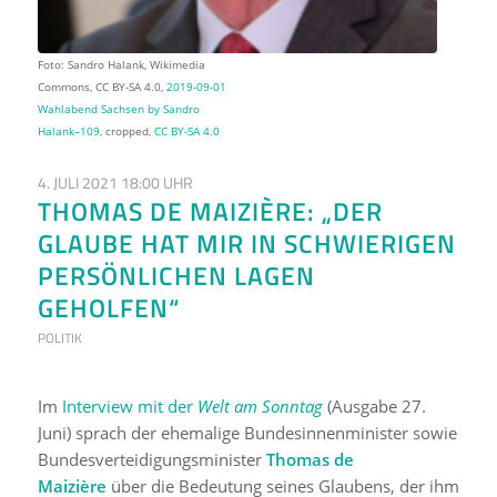
Foto: Sandro Halank, Wikimedia
Commons, CC BY-SA 4.0,
2019-09-01
Wahlabend Sachsen by Sandro
Halank–109
, cropped,
CC BY-SA 4.0
4. JULI 2021 18:00 UHR
THOMAS DE MAIZIÈRE: „DER
GLAUBE HAT MIR IN SCHWIERIGEN
PERSÖNLICHEN LAGEN
GEHOLFEN“
POLITIK
Im
Interview mit der
Welt am Sonntag
(Ausgabe 27.
Juni) sprach der ehemalige Bundesinnenminister sowie
Bundesverteidigungsminister
Thomas de
Maizière
über die Bedeutung seines Glaubens, der ihm