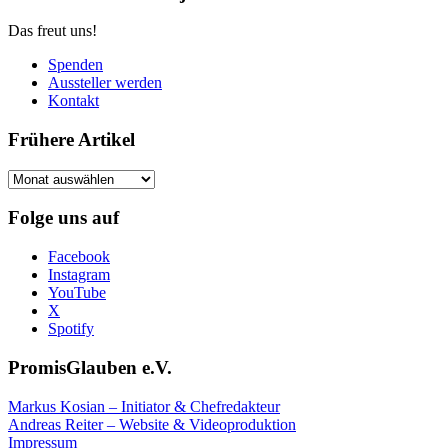
Das freut uns!
Spenden
Aussteller werden
Kontakt
Frühere Artikel
Frühere
Artikel
Folge uns auf
Facebook
Instagram
YouTube
X
Spotify
PromisGlauben e.V.
Markus Kosian – Initiator & Chefredakteur
Andreas Reiter – Website & Videoproduktion
Impressum