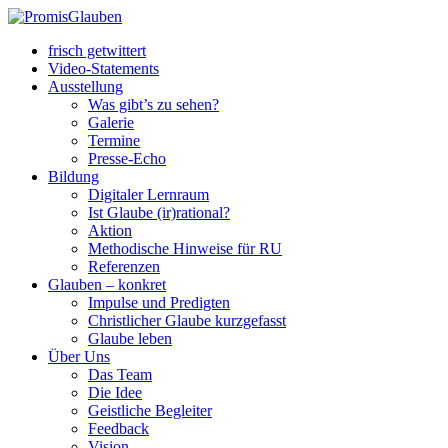
frisch getwittert
Video-Statements
Ausstellung
Was gibt’s zu sehen?
Galerie
Termine
Presse-Echo
Bildung
Digitaler Lernraum
Ist Glaube (ir)rational?
Aktion
Methodische Hinweise für RU
Referenzen
Glauben – konkret
Impulse und Predigten
Christlicher Glaube kurzgefasst
Glaube leben
Über Uns
Das Team
Die Idee
Geistliche Begleiter
Feedback
Vision