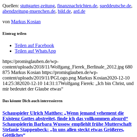
Quellen:
stuttgarter-zeitung
,
finanznachrichten.de
,
sueddeutsche.de
,
abendzeitung-muenchen.de
,
bild.de
,
ard.de
von
Markus Kosian
Eintrag teilen
Teilen auf Facebook
Teilen auf WhatsApp
https://promisglauben.de/wp-
content/uploads/2018/11/Wolfgang_Fierek_Berlinale_2012.jpg
680
875
Markus Kosian
https://promisglauben.de/wp-
content/uploads/2019/11/PGLogo.png
Markus Kosian
2020-12-10
14:25:38
2020-12-10 14:31:17
Wolfgang Fierek: „Ich bin Christ, und
mir bedeutet der Glaube etwas“
Das könnte Dich auch interessieren
Schauspieler Ulrich Matthes: „Wenn jemand vehement die
Existenz Gottes abstreitet, finde ich das vollkommen absurd“
Schauspielerin Barbara Wussow empfiehlt frühe Mutterschaft
Stefanie Stappenbeck: „In uns allen steckt etwas Größeres,
Göttliches“