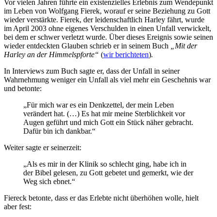
Vor vielen Jahren führte ein existenzielles Erlebnis zum Wendepunkt
im Leben von Wolfgang Fierek, worauf er seine Beziehung zu Gott
wieder verstärkte. Fierek, der leidenschaftlich Harley fährt, wurde
im April 2003 ohne eigenes Verschulden in einen Unfall verwickelt,
bei dem er schwer verletzt wurde. Über dieses Ereignis sowie seinen
wieder entdeckten Glauben schrieb er in seinem Buch
„Mit der
Harley an der Himmelspforte“
(
wir berichteten
)
.
In Interviews zum Buch sagte er, dass der Unfall in seiner
Wahrnehmung weniger ein Unfall als viel mehr ein Geschehnis war
und betonte:
„Für mich war es ein Denkzettel, der mein Leben
verändert hat. (…) Es hat mir meine Sterblichkeit vor
Augen geführt und mich Gott ein Stück näher gebracht.
Dafür bin ich dankbar.“
Weiter sagte er seinerzeit:
„Als es mir in der Klinik so schlecht ging, habe ich in
der Bibel gelesen, zu Gott gebetet und gemerkt, wie der
Weg sich ebnet.“
Fiereck betonte, dass er das Erlebte nicht überhöhen wolle, hielt
aber fest: