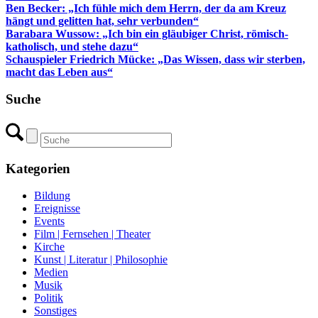
Ben Becker: „Ich fühle mich dem Herrn, der da am Kreuz
hängt und gelitten hat, sehr verbunden“
Barabara Wussow: „Ich bin ein gläubiger Christ, römisch-
katholisch, und stehe dazu“
Schauspieler Friedrich Mücke: „Das Wissen, dass wir sterben,
macht das Leben aus“
Suche
Kategorien
Bildung
Ereignisse
Events
Film | Fernsehen | Theater
Kirche
Kunst | Literatur | Philosophie
Medien
Musik
Politik
Sonstiges