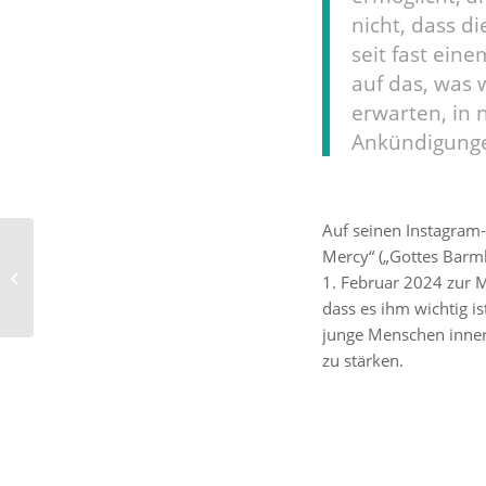
nicht, dass di
seit fast eine
auf das, was 
erwarten, in
Ankündigungen
Auf seinen Instagram
Bill Gates: „Einen Teil
Mercy“ („Gottes Barmhe
von Jesu Botschaft
1. Februar 2024 zur M
habe ich
dass es ihm wichtig is
verinnerlichtR...
junge Menschen inner
zu stärken.