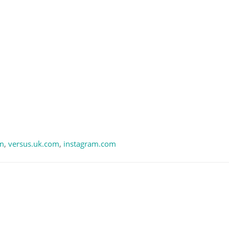
in Beitrag geteilt von Ebere Eze (@eze)
m
,
versus.uk.com
,
instagram.com