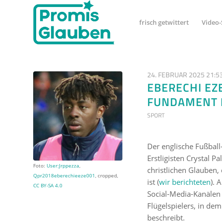
frisch getwittert
Video-
24. FEBRUAR 2025 21:5
EBERECHI EZE
FUNDAMENT I
SPORT
Der englische Fußball
Erstligisten Crystal P
Foto:
User:Jrppezza
,
christlichen Glauben
Qpr2018eberechieeze001
, cropped,
ist (
wir berichteten
). 
CC BY-SA 4.0
Social-Media-Kanälen
Flügelspielers, in de
beschreibt.