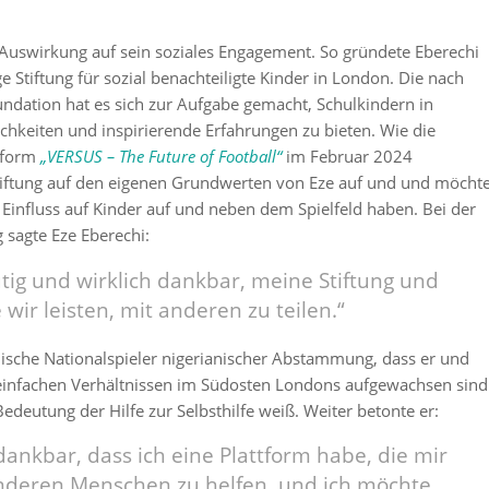
 Auswirkung auf sein soziales Engagement. So gründete Eberechi
 Stiftung für sozial benachteiligte Kinder in London. Die nach
ndation hat es sich zur Aufgabe gemacht, Schulkindern in
hkeiten und inspirierende Erfahrungen zu bieten. Wie die
ttform
„VERSUS – The Future of Football“
im Februar 2024
Stiftung auf den eigenen Grundwerten von Eze auf und und möcht
 Einfluss auf Kinder auf und neben dem Spielfeld haben. Bei der
 sagte Eze Eberechi:
tig und wirklich dankbar, meine Stiftung und
e wir leisten, mit anderen zu teilen.“
lische Nationalspieler nigerianischer Abstammung, dass er und
 einfachen Verhältnissen im Südosten Londons aufgewachsen sind
edeutung der Hilfe zur Selbsthilfe weiß. Weiter betonte er:
 dankbar, dass ich eine Plattform habe, die mir
anderen Menschen zu helfen, und ich möchte