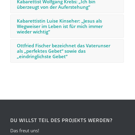
Kabarettist Wolfgang Krebs: „Ich bin
überzeugt von der Auferstehung“
Kabarettistin Luise Kinseher: „Jesus als
Wegweiser im Leben ist für mich immer
wieder wichtig“
Ottfried Fischer bezeichnet das Vaterunser
als „perfektes Gebet“ sowie das
„eindringlichste Gebet“
DU WILLST TEIL DES PROJEKTS WERDEN?
Das freut uns!