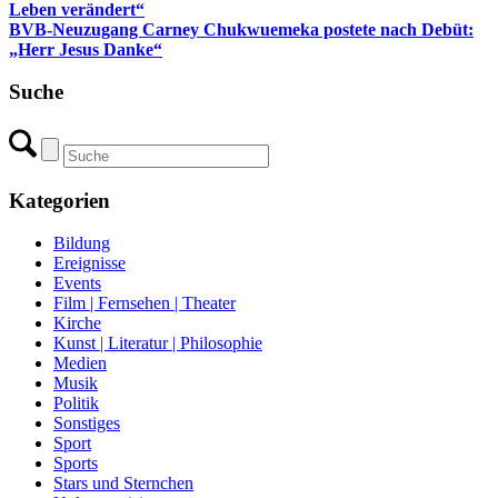
Leben verändert“
BVB-Neuzugang Carney Chukwuemeka postete nach Debüt:
„Herr Jesus Danke“
Suche
Kategorien
Bildung
Ereignisse
Events
Film | Fernsehen | Theater
Kirche
Kunst | Literatur | Philosophie
Medien
Musik
Politik
Sonstiges
Sport
Sports
Stars und Sternchen