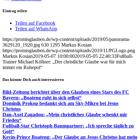
Eintrag teilen
Teilen auf Facebook
Teilen auf WhatsApp
https://promisglauben.de/wp-content/uploads/2019/05/panorama-
3629120_1920.jpg
630
1295
Markus Kosian
https://promisglauben.de/wp-content/uploads/2019/11/PGLogo.png
Markus Kosian
2019-05-07 10:00:00
2019-05-05 22:40:33
Fußball-
Trainer Michael Köllner: „Der christliche Glaube war für mich
immer ein Ruhepol“
Das könnte Dich auch interessieren
Bild-Zeitung berichtet über den Glauben eines Stars des FC
Bayern: „Boateng ruht in sich selbst“
Dominik Prokop bedankt sich am Sky-Mikro bei Jesus
Christus
Dan-Axel Zagadou: „Mein christlicher Glaube schenkt mir
Frieden“
Fußball-Star Christoph Baumgartner: „Ich spreche täglich zu
Gott“
Kevin-Prince Boateng: „Der Glaube an Jesus Christus hat mein