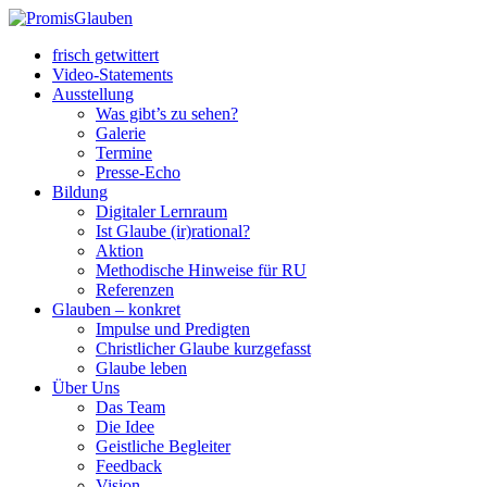
frisch getwittert
Video-Statements
Ausstellung
Was gibt’s zu sehen?
Galerie
Termine
Presse-Echo
Bildung
Digitaler Lernraum
Ist Glaube (ir)rational?
Aktion
Methodische Hinweise für RU
Referenzen
Glauben – konkret
Impulse und Predigten
Christlicher Glaube kurzgefasst
Glaube leben
Über Uns
Das Team
Die Idee
Geistliche Begleiter
Feedback
Vision