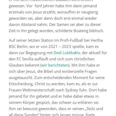
gewesen. Vor fünf Jahren habe ihm dann jemand
erstmals von Jesus erzählt, woraufhin er neugierig
geworden sei, aber dann doch erst einmal wieder
davon Abstand nahm. Der Samen sei aber zu dieser
Zeit in ihn gelegt worden, schilderte Boateng biblisch.
Auf seiner letzten Station im Profi-Fußball bei Hertha
BSC Berlin, wo er von 2021 – 2023 spielte, kam es
dann zur Begegnung mit
Dodi Lukébakio
, der aktuell für
den FC Sevilla aufläuft und sich zum christlichen
Glauben bekennt (
wir berichteten
). Mit ihm habe er
sich über Jesus, die Bibel und existenzielle Fragen
ausgetauscht. Zum entscheidenden Moment für seine
Entscheidung, Christ zu werden, kam es, als er zur
Frauen-Weltmeisterschaft nach Sydney fuhr. Dort habe
jemand für ihn gebetet und er habe dabei etwas in
seinem Körper gespürt, das schwer zu erklären sei.
Ihm sei bewusst geworden, dass er seinen „Stolz und
all diese Sünden“ hinter sich lassen müsse, fügte