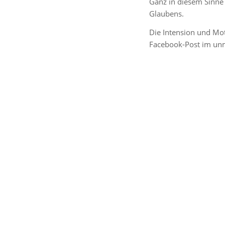
Ganz in diesem Sinne b
Glaubens.
Die Intension und Mot
Facebook-Post im unm