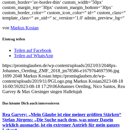
custom_border=’av-border-thin‘ custom_width=’50px‘
custom_margin_top=’30px‘ custom_margin_bottom=’30px‘
custom_border_color=“ custom_icon_color=“ id=“ custom_class=“
template_class=“ av_uid=“ sc_version=’1.0′ admin_preview_bg=“
von
Markus Kosian
Eintrag teilen
Teilen auf Facebook
Teilen auf WhatsApp
https://promisglauben.de/wp-content/uploads/2023/03/2048px-
Johannes_Oerding_ZMF_2018_jm78586-e1679764697596.jpg
1699
2048
Markus Kosian
https://promisglauben.de/wp-
content/uploads/2019/11/PGLogo.png
Markus Kosian
2023-08-18
16:00:59
2023-08-18 17:29:06
Johannes Oerding, Nico Santos, Rea
Garvey & Max Giesinger singen Hallelujah
Das könnte Dich auch interessieren
Rea Garvey: „Mein Glaube ist eine meiner größten Stärken“
Stefan Jürgens: „Die Suche nach dem, was unser Dasein
wirklich ausmacht, ist ein extremer Antrieb für mein ganzes