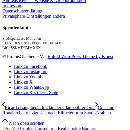
Andreas Reiter – Website & Videoproduktion
Impressum
Datenschutzerklärung
Privatsphäre-Einstellungen ändern
Spendenkonto
Stadtsparkasse München
IBAN: DE97 7015 0000 1005 0614 01
BIC: SSKMDEMMXXX
© PromisGlauben e.V. -
Enfold WordPress Theme by Kriesi
Link zu Facebook
Link zu Instagram
Link zu Youtube
Link zu X
Link zu WhatsApp
Link zu Rss dieser Seite
Ricarda Lang beeindruckte der Glaube ihrer Oma
Cristiano
Ronaldo bekreuzigt sich nach Elfmetertor in Saudi-Arabien
Nach oben scrollen
DSGVO Cookie Consent mit Real Cookie Banner