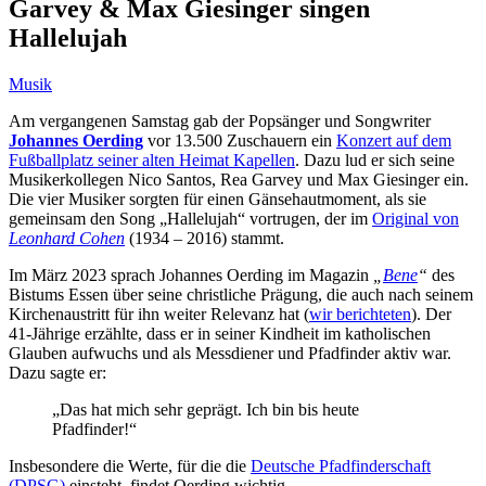
Garvey & Max Giesinger singen
Hallelujah
Musik
Am vergangenen Samstag gab der Popsänger und Songwriter
Johannes Oerding
vor 13.500 Zuschauern ein
Konzert auf dem
Fußballplatz seiner alten Heimat Kapellen
. Dazu lud er sich seine
Musikerkollegen Nico Santos, Rea Garvey und Max Giesinger ein.
Die vier Musiker sorgten für einen Gänsehautmoment, als sie
gemeinsam den Song „Hallelujah“ vortrugen, der im
Original von
Leonhard Cohen
(1934 – 2016) stammt.
Im März 2023 sprach Johannes Oerding im Magazin
„
Bene
“
des
Bistums Essen über seine christliche Prägung, die auch nach seinem
Kirchenaustritt für ihn weiter Relevanz hat (
wir berichteten
). Der
41-Jährige erzählte, dass er in seiner Kindheit im katholischen
Glauben aufwuchs und als Messdiener und Pfadfinder aktiv war.
Dazu sagte er:
„Das hat mich sehr geprägt. Ich bin bis heute
Pfadfinder!“
Insbesondere die Werte, für die die
Deutsche Pfadfinderschaft
(DPSG)
einsteht, findet Oerding wichtig.