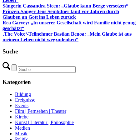
Leben“
Sängerin Cassandra Steen: „Glaube kann Berge versetzen“
Prinzen-Sänger Jens Sembdner fand vor Jahren durch
Glauben an Gott ins Leben zurück
Rea Garvey: „In unserer Gesellschaft wird Familie nicht genug
geschätzt“
‚The Voice‘-Teilnehmer Bastian Benoa: „Mein Glaube ist aus
meinem Leben nicht wegzudenken“
Suche
Kategorien
Bildung
Ereignisse
Events
Film | Fernsehen | Theater
Kirche
Kunst | Literatur | Philosophie
Medien
Musik
Politik