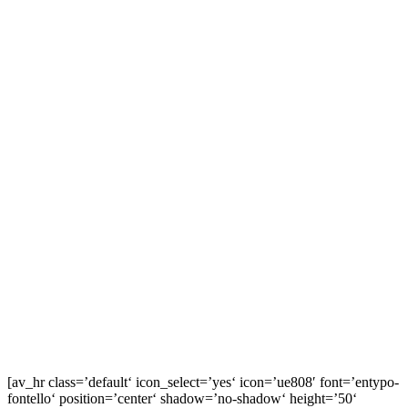
Sieh dir diesen Beitrag auf Instagram an
Ein Beitrag geteilt von Johannes Oerding (@johannesoerding)
[av_hr class=’default‘ icon_select=’yes‘ icon=’ue808′ font=’entypo-
fontello‘ position=’center‘ shadow=’no-shadow‘ height=’50‘