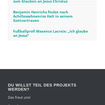
zum Glauben an Jesus Christus
Benjamin Henrichs findet nach
Achillessehnenriss Halt in seinem
Gottvertrauen
Fußballprofi Maxence Lacroix: „Ich glaube
an Jesus“
DU WILLST TEIL DES PROJEKTS
WERDEN?
Das freut uns!