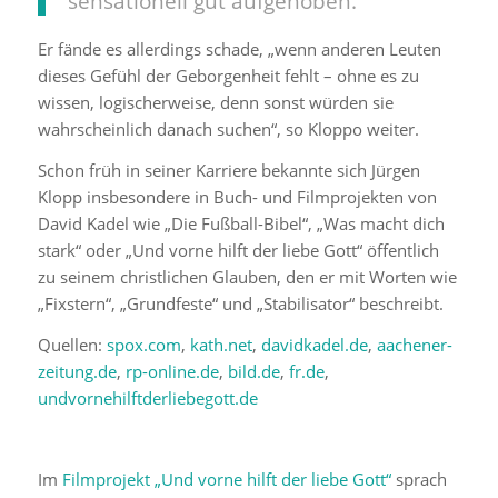
sensationell gut aufgehoben.“
Er fände es allerdings schade, „wenn anderen Leuten
dieses Gefühl der Geborgenheit fehlt – ohne es zu
wissen, logischerweise, denn sonst würden sie
wahrscheinlich danach suchen“, so Kloppo weiter.
Schon früh in seiner Karriere bekannte sich Jürgen
Klopp insbesondere in Buch- und Filmprojekten von
David Kadel wie „Die Fußball-Bibel“, „Was macht dich
stark“ oder „Und vorne hilft der liebe Gott“ öffentlich
zu seinem christlichen Glauben, den er mit Worten wie
„Fixstern“, „Grundfeste“ und „Stabilisator“ beschreibt.
Quellen:
spox.com
,
kath.net
,
davidkadel.de
,
aachener-
zeitung.de
,
rp-online.de
,
bild.de
,
fr.de
,
undvornehilftderliebegott.de
Im
Filmprojekt „Und vorne hilft der liebe Gott“
sprach