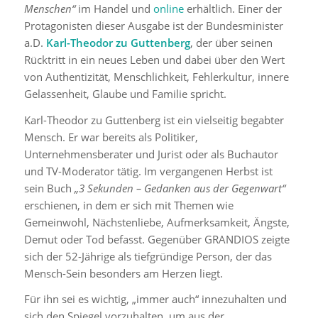
Menschen“
im Handel und
online
erhältlich. Einer der
Protagonisten dieser Ausgabe ist der Bundesminister
a.D.
Karl-Theodor zu Guttenberg
, der über seinen
Rücktritt in ein neues Leben und dabei über den Wert
von Authentizität,
Menschlichkeit, Fehlerkultur, innere
Gelassenheit, Glaube und Familie spricht.
Karl-Theodor zu Guttenberg ist ein vielseitig begabter
Mensch. Er war bereits als Politiker,
Unternehmensberater und Jurist oder als Buchautor
und TV-Moderator tätig. Im vergangenen Herbst ist
sein Buch
„3 Sekunden – Gedanken aus der Gegenwart“
erschienen, in dem er sich mit Themen wie
Gemeinwohl, Nächstenliebe, Aufmerksamkeit, Ängste,
Demut oder Tod befasst. Gegenüber GRANDIOS zeigte
sich der 52-Jährige als tiefgründige Person, der das
Mensch-Sein besonders am Herzen liegt.
Für ihn sei es wichtig, „immer auch“ innezuhalten und
sich den Spiegel vorzuhalten, um aus der