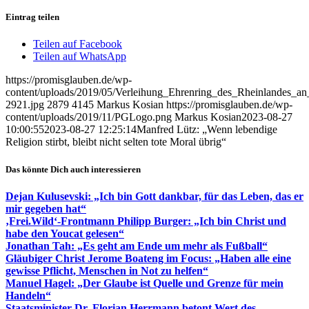
Eintrag teilen
Teilen auf Facebook
Teilen auf WhatsApp
https://promisglauben.de/wp-
content/uploads/2019/05/Verleihung_Ehrenring_des_Rheinlandes_an
2921.jpg
2879
4145
Markus Kosian
https://promisglauben.de/wp-
content/uploads/2019/11/PGLogo.png
Markus Kosian
2023-08-27
10:00:55
2023-08-27 12:25:14
Manfred Lütz: „Wenn lebendige
Religion stirbt, bleibt nicht selten tote Moral übrig“
Das könnte Dich auch interessieren
Dejan Kulusevski: „Ich bin Gott dankbar, für das Leben, das er
mir gegeben hat“
‚Frei.Wild‘-Frontmann Philipp Burger: „Ich bin Christ und
habe den Youcat gelesen“
Jonathan Tah: „Es geht am Ende um mehr als Fußball“
Gläubiger Christ Jerome Boateng im Focus: „Haben alle eine
gewisse Pflicht, Menschen in Not zu helfen“
Manuel Hagel: „Der Glaube ist Quelle und Grenze für mein
Handeln“
Staatsminister Dr. Florian Herrmann betont Wert des