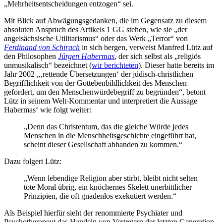
„Mehrheitsentscheidungen entzogen“ sei.
Mit Blick auf Abwägungsgedanken, die im Gegensatz zu diesem
absoluten Anspruch des Artikels 1 GG stehen, wie sie „der
angelsächsische Utilitarismus“ oder das Werk „Terror“ von
Ferdinand von Schirach
in sich bergen, verweist Manfred Lütz auf
den Philosophen
Jürgen Habermas
, der sich selbst als „religiös
unmusikalisch“ bezeichnet (
wir berichteten
). Dieser hatte bereits im
Jahr 2002 „‚rettende Übersetzungen‘ der jüdisch-christlichen
Begrifflichkeit von der Gottebenbildlichkeit des Menschen
gefordert, um den Menschenwürdebegriff zu begründen“, betont
Lütz in seinem Welt-Kommentar und interpretiert die Aussage
Habermas‘ wie folgt weiter:
„Denn das Christentum, das die gleiche Würde jedes
Menschen in die Menschheitsgeschichte eingeführt hat,
scheint dieser Gesellschaft abhanden zu kommen.“
Dazu folgert Lütz:
„Wenn lebendige Religion aber stirbt, bleibt nicht selten
tote Moral übrig, ein knöchernes Skelett unerbittlicher
Prinzipien, die oft gnadenlos exekutiert werden.“
Als Beispiel hierfür sieht der renommierte Psychiater und
Psychotherapeut das Handeln von Vertretern der letzten Generation,