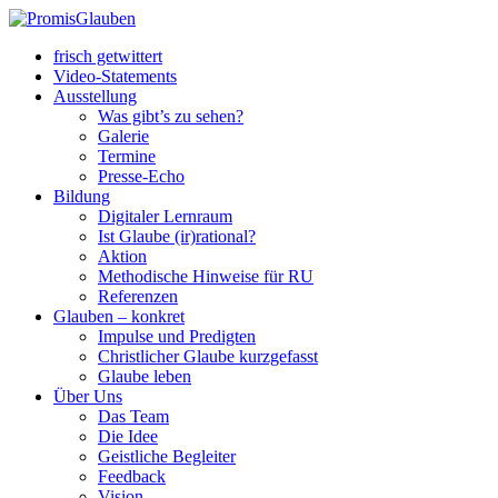
frisch getwittert
Video-Statements
Ausstellung
Was gibt’s zu sehen?
Galerie
Termine
Presse-Echo
Bildung
Digitaler Lernraum
Ist Glaube (ir)rational?
Aktion
Methodische Hinweise für RU
Referenzen
Glauben – konkret
Impulse und Predigten
Christlicher Glaube kurzgefasst
Glaube leben
Über Uns
Das Team
Die Idee
Geistliche Begleiter
Feedback
Vision