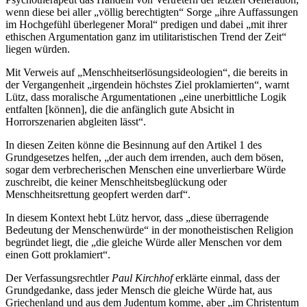
wenn diese bei aller „völlig berechtigten“ Sorge „ihre Auffassungen
im Hochgefühl überlegener Moral“ predigen und dabei „mit ihrer
ethischen Argumentation ganz im utilitaristischen Trend der Zeit“
liegen würden.
Mit Verweis auf „Menschheitserlösungsideologien“, die bereits in
der Vergangenheit „irgendein höchstes Ziel proklamierten“, warnt
Lütz, dass moralische Argumentationen „eine unerbittliche Logik
entfalten [können], die die anfänglich gute Absicht in
Horrorszenarien abgleiten lässt“.
In diesen Zeiten könne die Besinnung auf den Artikel 1 des
Grundgesetzes helfen, „der auch dem irrenden, auch dem bösen,
sogar dem verbrecherischen Menschen eine unverlierbare Würde
zuschreibt, die keiner Menschheitsbeglückung oder
Menschheitsrettung geopfert werden darf“.
In diesem Kontext hebt Lütz hervor, dass „diese überragende
Bedeutung der Menschenwürde“ in der monotheistischen Religion
begründet liegt, die „die gleiche Würde aller Menschen vor dem
einen Gott proklamiert“.
Der Verfassungsrechtler
Paul Kirchhof
erklärte einmal, dass der
Grundgedanke, dass jeder Mensch die gleiche Würde hat, aus
Griechenland und aus dem Judentum komme, aber „im Christentum