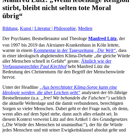
stirbt, bleibt nicht selten tote Moral
übrig“
Bildung
,
Kunst | Literatur | Philosophie
,
Medien
Der Psychiater, Bestsellerautor und Theologe
Manfred Lütz
, der
von 1997 bis 2019
das Alexianer-Krankenhaus in Köln leitete,
warnte in einem
Kommentar in der Tageszeitung
„Die Welt“
, dass
in einer ideologisch abgleitenden Klima-Debatte „die gleiche Würde
aller Menschen schnell in Gefahr“ gerate.
Ähnlich wie der
Verfassungsrechtler
Paul Kirchhof
hebt Manfred Lütz die
Bedeutung des Christentums für den Begriff der Menschenwürde
hervor.
Unter der Headline
„Aus berechtigter Klima-Sorge kann eine
Ideologie werden, die über Leichen geht“
analysiert der 69-Jährige
Bestsellerautor (u.a.
„Irre! Wir behandeln die Falschen“
) sachlich
die aktuelle Weltenlage und die damit verbundenen, berechtigten
Sorgen so vieler Menschen. Dabei geht er der Frage nach, ob denn,
wenn alles auf dem Spiel stehe, dann auch alles erlaubt sei. In
diesem Kontext verweist Lütz auf den Artikel 1 des Grundgesetzes
(„Die Würde des Menschen ist unantastbar.“), der für die Würde
jedes Menschen und mit seiner Ewigkeitsklausel absolut gelte und