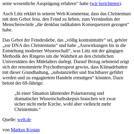
seine wesentliche Ausprägung erfahren“ habe (
wir berichteten
).
Auch Lütz erklärt in seinem Welt-Kommentar, dass das Christentum
mit dem Gebot Jesu, den Feind zu lieben, zum Verständnis der
Menschenwürde „die denkbar radikalsten Konsequenzen gezogen“
habe.
Das Gebot der Feindesliebe, das „völlig kontraintuitiv“ sei, gehöre
„zur DNA des Christentums“ und habe „Auswirkungen bis in die
Entstehung moderner Wissenschaft“, was Lütz mit der gängigen
Methodik des Ringens um die Wahrheit an den christlichen
Universitäten des Mittelalters darlegt. Darauf Bezug nehmend zeigt
sich der renommierte Psychotherapeut gewiss, dass Klimadebatten
mit dieser Grundhaltung, „substanzieller und fruchtbarer geführt
werden und zu engagiertem Handeln ermutigen“ könnten. Dazu
betont der 69-Jährige:
„In einer Situation lähmender Polarisierung und
dramatischer Wissenschaftsskepsis brauchen wir zwar
sicher nicht mehr Kirche, wohl aber vielleicht mehr
Christentum.“
Quelle:
welt.de
von
Markus Kosian