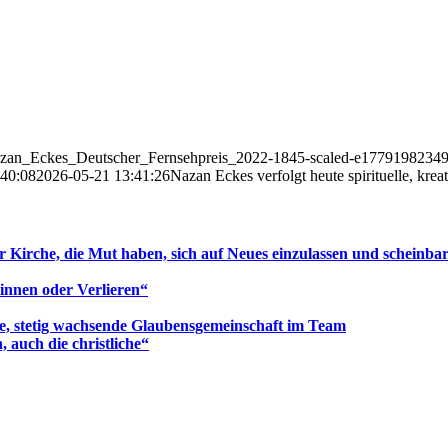
-Nazan_Eckes_Deutscher_Fernsehpreis_2022-1845-scaled-e17791982349
:40:08
2026-05-21 13:41:26
Nazan Eckes verfolgt heute spirituelle, kreat
er Kirche, die Mut haben, sich auf Neues einzulassen und scheinb
winnen oder Verlieren“
ne, stetig wachsende Glaubensgemeinschaft im Team
 auch die christliche“