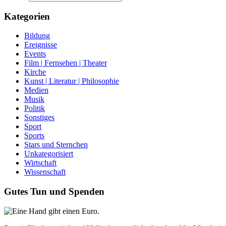
Kategorien
Bildung
Ereignisse
Events
Film | Fernsehen | Theater
Kirche
Kunst | Literatur | Philosophie
Medien
Musik
Politik
Sonstiges
Sport
Sports
Stars und Sternchen
Unkategorisiert
Wirtschaft
Wissenschaft
Gutes Tun und Spenden