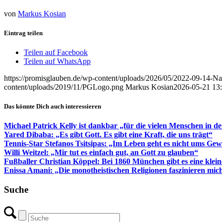
von
Markus Kosian
Eintrag teilen
Teilen auf Facebook
Teilen auf WhatsApp
https://promisglauben.de/wp-content/uploads/2026/05/2022-09-14
content/uploads/2019/11/PGLogo.png
Markus Kosian
2026-05-21 13
Das könnte Dich auch interessieren
Michael Patrick Kelly ist dankbar „für die vielen Menschen in d
Yared Dibaba: „Es gibt Gott. Es gibt eine Kraft, die uns trägt“
Tennis-Star Stefanos Tsitsipas: „Im Leben geht es nicht ums Ge
Willi Weitzel: „Mir tut es einfach gut, an Gott zu glauben“
Fußballer Christian Köppel: Bei 1860 München gibt es eine klei
Enissa Amani: „Die monotheistischen Religionen faszinieren mich,
Suche