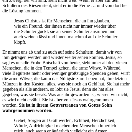
ein Zwerg, der wir sind, sieht nicht weit. Wenn er aber auf den
Schultern des Riesen steht, sieht er in die Ferne … und von dort her
die Lösung kommen.
Jesus Christus ist für Menschen, die an ihn glauben,
wie ein Freund, der ihnen nicht nur immer wieder über
die Schulter guckt, sie an seiner Schulter ausruhen und
auch weinen lässt und ihnen manchmal auf die Schulter
klopft.
Er nimmt uns ab und zu auch auf seine Schultern, damit wir von
ihm getragen werden und wieder weiter sehen können. Jesus, so
sagt es uns die Frohe Botschaft von heute, sieht unter all den vielen
Menschen, die in den Tempel gehen, die arme Witwe. Während
viele Begüterte mehr oder weniger großzügige Spenden geben, wirft
die arme Witwe, die kaum das Nötigste zum Leben hat, ihre letzten
Münzen in den Kasten, alles, was sie noch an Geld hat. Sie hat mehr
gegeben als alle anderen, so lobt sie Jesus, denn sie hat alles
gegeben, was sie besaß. Was aus ihr geworden ist, wissen wir nicht,
es wird nicht erzählt. Sie ist aber von Jesus wahrgenommen
worden.
Sie ist in ihrem Gottvertrauen von Gottes Sohn
wahrgenommen worden.
Gebet, Sorgen auf Gott werfen, Echtheit, Herzlichkeit,
Würde, Aufrichtigkeit machen den Menschen innerlich
reich, auch wenn er äußerlich vielleicht ein Armer