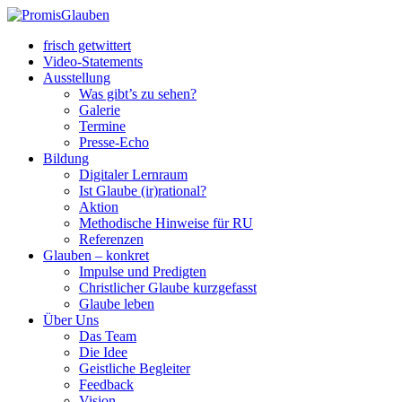
frisch getwittert
Video-Statements
Ausstellung
Was gibt’s zu sehen?
Galerie
Termine
Presse-Echo
Bildung
Digitaler Lernraum
Ist Glaube (ir)rational?
Aktion
Methodische Hinweise für RU
Referenzen
Glauben – konkret
Impulse und Predigten
Christlicher Glaube kurzgefasst
Glaube leben
Über Uns
Das Team
Die Idee
Geistliche Begleiter
Feedback
Vision