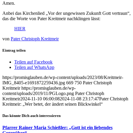
Amen.
Anbei das Kirchenlied „Vor der ungewissen Zukunft Gott vertraun“,
das die Worte von Pater Kreitmeir nachklingen lässt:
HIER
von
Pater Christoph Kreitmeir
Eintrag teilen
Teilen auf Facebook
Teilen auf WhatsApp
https://promisglauben.de/wp-content/uploads/2023/08/Kreitmeir-
IMG_8405-e1691872259436.jpg
669
750
Pater Christoph
Kreitmeir
https://promisglauben.de/wp-
content/uploads/2019/11/PGLogo.png
Pater Christoph
Kreitmeir
2024-11-10 06:00:08
2024-11-08 23:17:47
Pater Christoph
Kreitmeir: „Wer betet, der ändert seinen Blickwinkel“
Das könnte Dich auch interessieren
Pfarrer Rainer Maria Schießler: „Gott ist ein liebendes
Gegenüber“