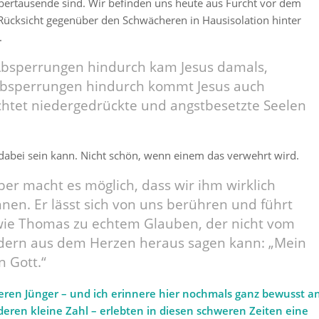
ertausende sind. Wir befinden uns heute aus Furcht vor dem
Rücksicht gegenüber den Schwächeren in Hausisolation hinter
.
Absperrungen hindurch kam Jesus damals,
Absperrungen hindurch kommt Jesus auch
chtet niedergedrückte und angstbesetzte Seelen
abei sein kann. Nicht schön, wenn einem das verwehrt wird.
aber macht es möglich, dass wir ihm wirklich
en. Er lässt sich von uns berühren und führt
 wie Thomas zu echtem Glauben, der nicht vom
ndern aus dem Herzen heraus sagen kann: „Mein
 Gott.“
ren Jünger – und ich erinnere hier nochmals ganz bewusst a
deren kleine Zahl – erlebten in diesen schweren Zeiten eine