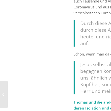
auch Tausende und Ab
Coronavirus und aus 
verschlossenen Türen
Durch diese 
durch diese 
heute, und ri
auf.
Schön, wenn man da d
Jesus selbst 
begegnen könn
uns, ähnlich
Kopf her, so
Schauspielerin Annette
Herr und mein
Frier ist seit ihrer
Kindheit „großer Fan
Thomas und die ande
von...
deren Isolation und 