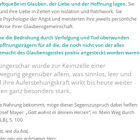
aftquelle im Glauben, der Liebe und der Hoffnung lagen.
Sie
und ihre Liebe in Zeiten von Isolation und Patchwork. Sie
 Psychologie der Angst und meisterten ihre jeweils persönliche
 Krise ihrer Glaubensgemeinschaft.
che die Bedrohung durch Verfolgung und Tod überwunden
ffnungsträgern für all die, die noch nicht von der alles
macht des Glaubensgeistes positiv angesteckt worden waren
Jüngerschar wurde zur Keimzelle einer
wegung gegenüber allem, was sinnlos, leer und
 ihre Auferstehungskraft wirkt bis heute weiter
iten ganz besonders stark.
ue Nahrung bekommt, möge dieser Segenszuspruch dabei helfen:
osef Mayer:
„Gott wohnt in deinem Herzen“
, in: Mein Weg durch
LB), S. 100
st, wie du bist,
der neu ein achtsames Herz,