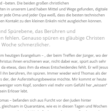
 –beten. Die beiden großen christlichen
en in unserem Land haben Mittel und Wege gefunden, digitale
er jede Oma und jeder Opa weiß, dass die besten technischen
en Kontakt zu den kleinen Enkeln nicht ausgleichen können.
 und Spürebene, das Berühren und
n fehlen. Genauso spüren es gläubige Christen
 Woche schmerzlicher.
im heutigen Evangelium – , der beim Treffen der Jünger, wo der
hristus ihnen erschienen war, nicht dabei war, spürt auch sehr
 da etwas, dass ihm da etwas Entscheidendes fehlt. Er will Jesus
ill ihn berühren, ihn spüren. Immer wieder wird Thomas als der
 als der, der Auferstehungsbeweise möchte. Mir kommt er heute
r weniger vom Kopf, sondern viel mehr vom Gefühl her „wissen“
sein Erlöser lebt.
omas – befanden sich aus Furcht vor den Juden hinter
, gleichsam in Quarantäne, wie es in diesen Tagen und Wochen