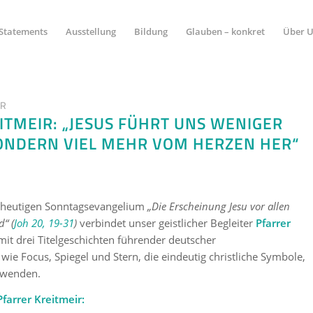
Statements
Ausstellung
Bildung
Glauben – konkret
Über 
HR
ITMEIR: „JESUS FÜHRT UNS WENIGER
ONDERN VIEL MEHR VOM HERZEN HER“
 heutigen Sonntagsevangelium
„Die Erscheinung Jesu vor allen
“ (
Joh 20, 19-31
)
verbindet unser geistlicher Begleiter
Pfarrer
it drei Titelgeschichten führender deutscher
ie Focus, Spiegel und Stern, die eindeutig christliche Symbole,
rwenden.
Pfarrer Kreitmeir: