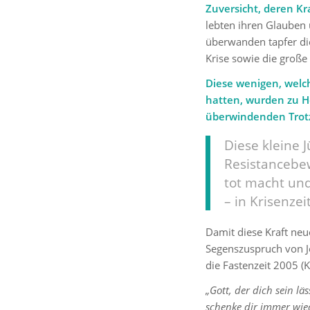
Zuversicht, deren Kr
lebten ihren Glauben 
überwanden tapfer die
Krise sowie die große
Diese wenigen, wel
hatten, wurden zu Ho
überwindenden Trotz
Diese kleine 
Resistancebe
tot macht und
– in Krisenze
Damit diese Kraft ne
Segenszuspruch von J
die Fastenzeit 2005 (K
„Gott, der dich sein läs
schenke dir immer wie