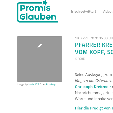
frisch getwittert
Video-
19. APRIL 2020 06:00 U
PFARRER KRE
VOM KOPF, S
KIRCHE
Seine Auslegung zum
Jüngern am Osterabend
Image by
katie175
from
Pixabay
Christoph Kreitmeir
m
Nachrichtenmagazine w
Worte und Inhalte ve
Hier die Predigt von 