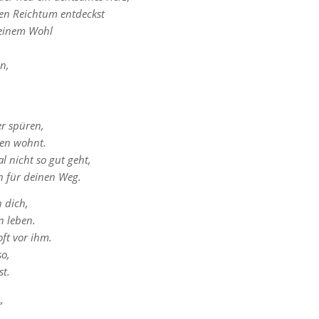
en Reichtum entdeckst
einem Wohl
n,
er spüren,
zen wohnt.
l nicht so gut geht,
n für deinen Weg.
h dich,
n leben.
ft vor ihm.
so,
st.
“