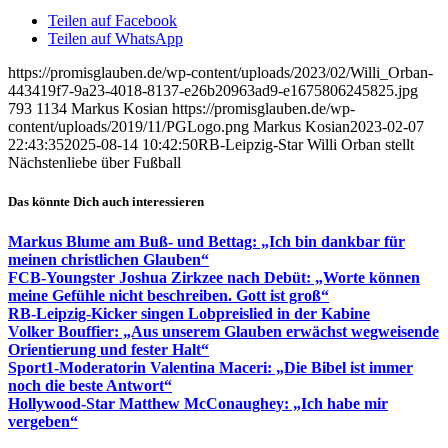
Teilen auf Facebook
Teilen auf WhatsApp
https://promisglauben.de/wp-content/uploads/2023/02/Willi_Orban-
443419f7-9a23-4018-8137-e26b20963ad9-e1675806245825.jpg
793
1134
Markus Kosian
https://promisglauben.de/wp-
content/uploads/2019/11/PGLogo.png
Markus Kosian
2023-02-07
22:43:35
2025-08-14 10:42:50
RB-Leipzig-Star Willi Orban stellt
Nächstenliebe über Fußball
Das könnte Dich auch interessieren
Markus Blume am Buß- und Bettag: „Ich bin dankbar für
meinen christlichen Glauben“
FCB-Youngster Joshua Zirkzee nach Debüt: „Worte können
meine Gefühle nicht beschreiben. Gott ist groß“
RB-Leipzig-Kicker singen Lobpreislied in der Kabine
Volker Bouffier: „Aus unserem Glauben erwächst wegweisende
Orientierung und fester Halt“
Sport1-Moderatorin Valentina Maceri: „Die Bibel ist immer
noch die beste Antwort“
Hollywood-Star Matthew McConaughey: „Ich habe mir
vergeben“