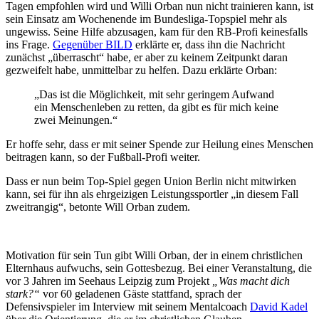
Tagen empfohlen wird und Willi Orban nun nicht trainieren kann, ist
sein Einsatz am Wochenende im Bundesliga-Topspiel mehr als
ungewiss. Seine Hilfe abzusagen, kam für den RB-Profi keinesfalls
ins Frage.
Gegenüber BILD
erklärte er, dass ihn die Nachricht
zunächst „überrascht“ habe, er aber zu keinem Zeitpunkt daran
gezweifelt habe, unmittelbar zu helfen. Dazu erklärte Orban:
„Das ist die Möglichkeit, mit sehr geringem Aufwand
ein Menschenleben zu retten, da gibt es für mich keine
zwei Meinungen.“
Er hoffe sehr, dass er mit seiner Spende zur Heilung eines Menschen
beitragen kann, so der Fußball-Profi weiter.
Dass er nun beim Top-Spiel gegen Union Berlin nicht mitwirken
kann, sei für ihn als ehrgeizigen Leistungssportler „in diesem Fall
zweitrangig“, betonte Will Orban zudem.
Motivation für sein Tun gibt Willi Orban, der in einem christlichen
Elternhaus aufwuchs, sein Gottesbezug. Bei einer Veranstaltung, die
vor 3 Jahren im Seehaus Leipzig zum Projekt
„Was macht dich
stark?“
vor 60 geladenen Gäste stattfand, sprach der
Defensivspieler im Interview mit seinem Mentalcoach
David Kadel