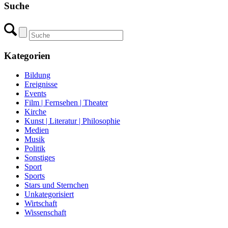
Suche
Kategorien
Bildung
Ereignisse
Events
Film | Fernsehen | Theater
Kirche
Kunst | Literatur | Philosophie
Medien
Musik
Politik
Sonstiges
Sport
Sports
Stars und Sternchen
Unkategorisiert
Wirtschaft
Wissenschaft