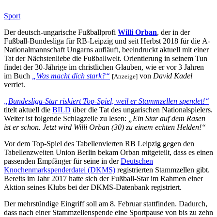
Sport
Der deutsch-ungarische Fußballprofi
Willi Orban
, der in der
Fußball-Bundesliga für RB-Leipzig und seit Herbst 2018 für die A-
Nationalmannschaft Ungarns aufläuft, beeindruckt aktuell mit einer
Tat der Nächstenliebe die Fußballwelt. Orientierung in seinem Tun
findet der 30-Jährige im christlichen Glauben, wie er vor 3 Jahren
im Buch
„Was macht dich stark?“
von
David Kadel
[Anzeige]
verriet.
„Bundesliga-Star riskiert Top-Spiel, weil er Stammzellen spendet!“
titelt aktuell die
BILD
über die Tat des ungarischen Nationalspielers.
Weiter ist folgende Schlagzeile zu lesen:
„Ein Star auf dem Rasen
ist er schon. Jetzt wird Willi Orban (30) zu einem echten Helden!“
Vor dem Top-Spiel des Tabellenvierten RB Leipzig gegen den
Tabellenzweiten Union Berlin bekam Orban mitgeteilt, dass es einen
passenden Empfänger für seine in der
Deutschen
Knochenmarkspenderdatei (DKMS)
registrierten Stammzellen gibt.
Bereits im Jahr 2017 hatte sich der Fußball-Star im Rahmen einer
Aktion seines Klubs bei der DKMS-Datenbank registriert.
Der mehrstündige Eingriff soll am 8. Februar stattfinden. Dadurch,
dass nach einer Stammzellenspende eine Sportpause von bis zu zehn