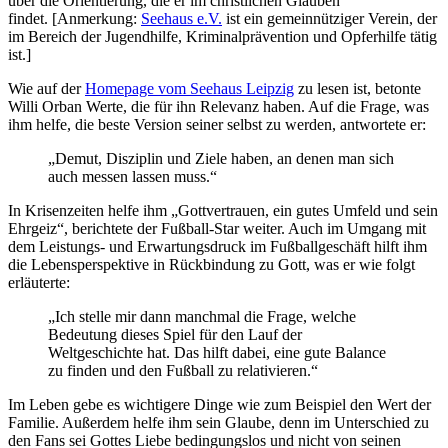
über die Orientierung, die er im christlichen Glauben
findet. [Anmerkung:
Seehaus e.V.
ist ein gemeinnütziger Verein, der
im Bereich der Jugendhilfe, Kriminalprävention und Opferhilfe tätig
ist.]
Wie auf der
Homepage vom Seehaus Leipzig
zu lesen ist, betonte
Willi Orban Werte, die für ihn Relevanz haben. Auf die Frage, was
ihm helfe, die beste Version seiner selbst zu werden, antwortete er:
„Demut, Disziplin und Ziele haben, an denen man sich
auch messen lassen muss.“
In Krisenzeiten helfe ihm „Gottvertrauen, ein gutes Umfeld und sein
Ehrgeiz“, berichtete der Fußball-Star weiter. Auch im Umgang mit
dem Leistungs- und Erwartungsdruck im Fußballgeschäft hilft ihm
die Lebensperspektive in Rückbindung zu Gott, was er wie folgt
erläuterte:
„Ich stelle mir dann manchmal die Frage, welche
Bedeutung dieses Spiel für den Lauf der
Weltgeschichte hat. Das hilft dabei, eine gute Balance
zu finden und den Fußball zu relativieren.“
Im Leben gebe es wichtigere Dinge wie zum Beispiel den Wert der
Familie. Außerdem helfe ihm sein Glaube, denn im Unterschied zu
den Fans sei Gottes Liebe bedingungslos und nicht von seinen