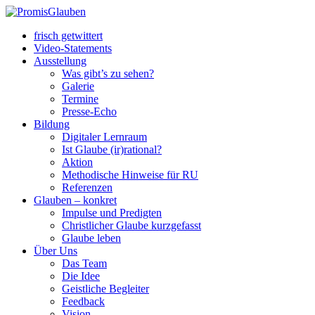
frisch getwittert
Video-Statements
Ausstellung
Was gibt’s zu sehen?
Galerie
Termine
Presse-Echo
Bildung
Digitaler Lernraum
Ist Glaube (ir)rational?
Aktion
Methodische Hinweise für RU
Referenzen
Glauben – konkret
Impulse und Predigten
Christlicher Glaube kurzgefasst
Glaube leben
Über Uns
Das Team
Die Idee
Geistliche Begleiter
Feedback
Vision