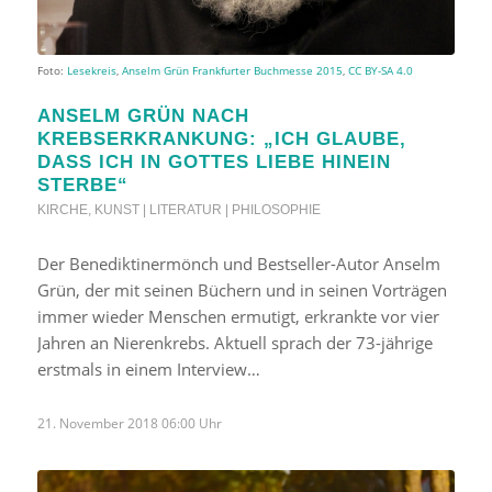
Foto:
Lesekreis
,
Anselm Grün Frankfurter Buchmesse 2015
,
CC BY-SA 4.0
ANSELM GRÜN NACH
KREBSERKRANKUNG: „ICH GLAUBE,
DASS ICH IN GOTTES LIEBE HINEIN
STERBE“
KIRCHE
,
KUNST | LITERATUR | PHILOSOPHIE
Der Benediktinermönch und Bestseller-Autor Anselm
Grün, der mit seinen Büchern und in seinen Vorträgen
immer wieder Menschen ermutigt, erkrankte vor vier
Jahren an Nierenkrebs. Aktuell sprach der 73-jährige
erstmals in einem Interview…
21. November 2018 06:00 Uhr