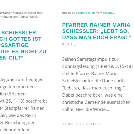
m/rainer.maria.schiessler (mit
Image by
congerdesign
from
Pixabay
hmigung von Pfarrer Rainer
PFARRER RAINER MARIA
SCHIESSLER: „LEBT SO, D
SCHIESSLER: „
ASS MAN EUCH FRAGT“
H GOTTES IST E
KIRCHE
SARTIGE CH
E ES NICHT ZU VE
 GILT“
Seinen Samstagsimpuls zur
Sonntagslesung (1.Petrus 3,15-18)
stellte Pfarrer Rainer Maria
uslegung zum heutigen
Schießler unter die Überschrift
ngelium von den
"Lebt so, dass man euch fragt".
en törichten
Dabei beschreibt er, was eine
Mt 25, 1-13) beschreibt
christliche Gemeinde ausmachen
r Stadtpfarrer Rainer
sollte. Hier die Worte…
ler, wie das Reich
der Beziehung der
17. Mai 2020 07:00 Uhr
 einander lebt…