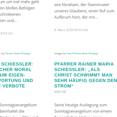
tum um viel mehr geht
wie Abraham, der Stammvater
ein bloßes Befolgen
unseres Glaubens, einen Ruf zum
schriebenen
Aufbruch hört, der mit…
tzen und…
8. März 2020 09:33 Uhr
18:33 Uhr
ge by
Pexels
from
Pixabay
Image by
Free-Photos
from
Pixabay
SCHIESSLER: C
PFARRER RAINER MARIA
CHER MORAL G
SCHIESSLER: „ALS C
M EIGEN-V
HRIST SCHWIMMT MAN S
RTUNG UND N
EHR HÄUFIG GEGEN DEN 
 VERBOTE
TROM“
KIRCHE
 Sonntagsevangelium
Seine heutige Auslegung zum
 beinhaltet die
Sonntagsevangelium von einem