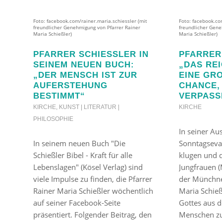
Foto: facebook.com/rainer.maria.schiessler (mit
Foto: facebook.co
freundlicher Genehmigung von Pfarrer Rainer
freundlicher Gene
Maria Schießler)
Maria Schießler)
PFARRER SCHIESSLER IN S
PFARRER 
EINEM NEUEN BUCH: „
DAS REIC
DER MENSCH IST ZUR A
INE GROS
UFERSTEHUNG B
ANCE, DI
ESTIMMT“
RPASSEN
KIRCHE
,
KUNST | LITERATUR |
KIRCHE
PHILOSOPHIE
In seiner A
In seinem neuen Buch "Die
Sonntagseva
Schießler Bibel - Kraft für alle
klugen und d
Lebenslagen" (Kösel Verlag) sind
Jungfrauen (
viele Impulse zu finden, die Pfarrer
der Münchne
Rainer Maria Schießler wöchentlich
Maria Schieß
auf seiner Facebook-Seite
Gottes aus 
präsentiert. Folgender Beitrag, den
Menschen zu