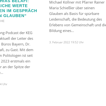
HIAS BELAFI:
Michael Köllner mit Pfarrer Rainer
LICHE WERTE
Maria Schießler über seinen
EN IM GESPRÄCH
Glauben als Basis für spürbare
N GLAUBEN“
Leidenschaft, die Bedeutung des
CHE
Erlebens von Gemeinschaft und di
Bildung eines…
ng-Podcast der KEG
ktuell der Leiter des
3. Februar 2022 19:52 Uhr
 Büros Bayern, Dr.
afi, zu Gast. Mit dem
 Politologen ist seit
 2023 erstmals ein
er an der Spitze der
e…
24 Uhr