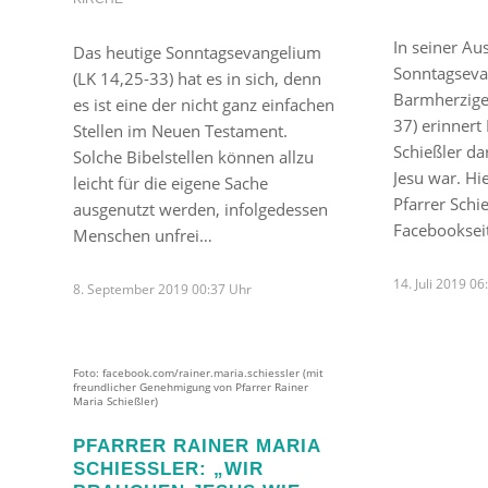
In seiner Au
Das heutige Sonntagsevangelium
Sonntagsev
(LK 14,25-33) hat es in sich, denn
Barmherzige
es ist eine der nicht ganz einfachen
37) erinnert
Stellen im Neuen Testament.
Schießler d
Solche Bibelstellen können allzu
Jesu war. Hi
leicht für die eigene Sache
Pfarrer Schi
ausgenutzt werden, infolgedessen
Facebookseit
Menschen unfrei…
14. Juli 2019 0
8. September 2019 00:37 Uhr
Foto: facebook.com/rainer.maria.schiessler (mit
freundlicher Genehmigung von Pfarrer Rainer
Maria Schießler)
PFARRER RAINER MARIA
SCHIESSLER: „WIR B