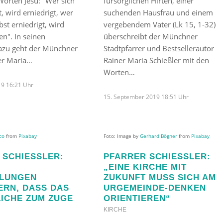
orten Jesu: "Wer sich
fürsorglichen Hirten, einer
t, wird erniedrigt, wer
suchenden Hausfrau und einem
bst erniedrigt, wird
vergebendem Vater (Lk 15, 1-32)
n". In seinen
überschreibt der Münchner
zu geht der Münchner
Stadtpfarrer und Bestsellerautor
ner Maria…
Rainer Maria Schießler mit den
Worten…
19 16:21 Uhr
15. September 2019 18:51 Uhr
lco
from
Pixabay
Foto: Image by
Gerhard Bögner
from
Pixabay
SCHIESSLER: „
PFARRER SCHIESSLER: „
EINE KIRCHE MIT Z
UNGEN V
UKUNFT MUSS SICH AM U
N, DASS DAS M
RGEMEINDE-DENKEN O
CHE ZUM ZUGE K
RIENTIEREN“
KIRCHE