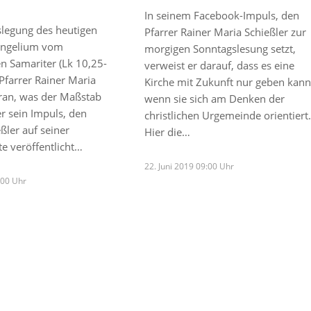
In seinem Facebook-Impuls, den
slegung des heutigen
Pfarrer Rainer Maria Schießler zur
angelium vom
morgigen Sonntagslesung setzt,
n Samariter (Lk 10,25-
verweist er darauf, dass es eine
 Pfarrer Rainer Maria
Kirche mit Zukunft nur geben kann
aran, was der Maßstab
wenn sie sich am Denken der
er sein Impuls, den
christlichen Urgemeinde orientiert.
eßler auf seiner
Hier die…
e veröffentlicht…
22. Juni 2019 09:00 Uhr
6:00 Uhr