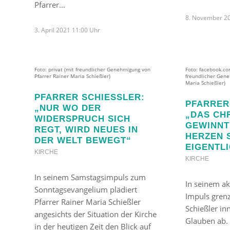
Pfarrer…
8. November 2
3. April 2021 11:00 Uhr
Foto: privat (mit freundlicher Genehmigung von
Foto: facebook.co
Pfarrer Rainer Maria Schießler)
freundlicher Gene
Maria Schießler)
PFARRER SCHIESSLER: „
PFARRER 
NUR WO DER W
DAS CHR
IDERSPRUCH SICH R
EWINNT 
EGT, WIRD NEUES IN D
ERZEN SE
ER WELT BEWEGT“
IGENTLI
KIRCHE
KIRCHE
In seinem Samstagsimpuls zum
In seinem ak
Sonntagsevangelium plädiert
Impuls grenz
Pfarrer Rainer Maria Schießler
Schießler i
angesichts der Situation der Kirche
Glauben ab. 
in der heutigen Zeit den Blick auf