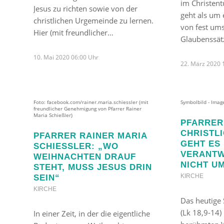
im Christen
Jesus zu richten sowie von der
geht als um 
christlichen Urgemeinde zu lernen.
von fest um
Hier (mit freundlicher…
Glaubenssä
10. Mai 2020 06:00 Uhr
22. März 2020 
Foto: facebook.com/rainer.maria.schiessler (mit
Symbolbild - Ima
freundlicher Genehmigung von Pfarrer Rainer
Maria Schießler)
PFARRER 
HRISTLI
PFARRER RAINER MARIA
EHT ES U
SCHIESSLER: „WO W
ERANTWO
EIHNACHTEN DRAUF S
ICHT UM
TEHT, MUSS JESUS DRIN S
KIRCHE
EIN“
KIRCHE
Das heutige
(Lk 18,9-14)
In einer Zeit, in der die eigentliche