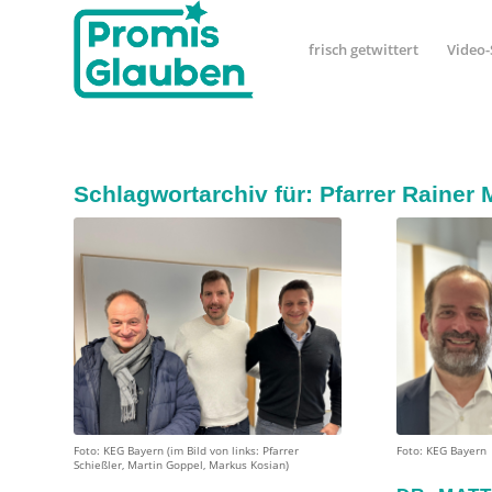
frisch getwittert
Video-
Schlagwortarchiv für:
Pfarrer Rainer 
Foto: KEG Bayern (im Bild von links: Pfarrer
Foto: KEG Bayern
Schießler, Martin Goppel, Markus Kosian)