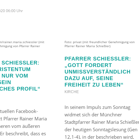
020 06:00 Uhr
m/rainer.maria.schiessler (mit
Foto: privat (mit freundlicher Genehmigung von
hmigung von Pfarrer Rainer
Pfarrer Rainer Maria Schießler)
PFARRER SCHIESSLER: „
SCHIESSLER: „
GOTT FORDERT U
ISTENTUM G
NMISSVERSTÄNDLICH D
NUR VOM H
AZU AUF, SEINE F
IN E
REIHEIT ZU LEBEN“
CHES PROFIL“
KIRCHE
In seinem Impuls zum Sonntag
tuellen Facebook-
widmet sich der Münchner
t Pfarrer Rainer Maria
Stadtpfarrer Rainer Maria Schießle
nneren vom äußeren
der heutigen Sonntagslesung (Gen
Er beschreibt, dass es
12,1-4), in der beschrieben wird,