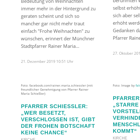
berühmten W
Bedeutung von Weihnachten
selbst erhöh
immer mehr in der Hintergrund zu
sich aber sel
geraten scheint und sich so
erhöht werde
mancher gar nicht mehr traut
Gedanken da
einfach "Frohe Weihnachten" zu
Pfarrer Rai
wünschen, erinnert der Münchner
Stadtpfarrer Rainer Maria…
27. Oktober 20
21. Dezember 2019 10:51 Uhr
Foto: facebook.com/rainer.maria.schiessler (mit
Foto: Image by
fa
freundlicher Genehmigung von Pfarrer Rainer
Maria Schießler)
PFARRER 
STARRE V
PFARRER SCHIESSLER: „
ORSTELL
WER BESETZT, V
ERHINDER
ERSCHLOSSEN IST, GIBT D
ENSCHLI
ER FROHEN BOTSCHAFT K
OMMT“
EINE CHANCE“
KIRCHE
KIRCHE