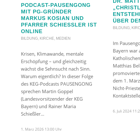
DR. MATT
PODCAST-PAUSENGONG
„CHRIST
MIT PG-GRÜNDER
ENTSTEH
MARKUS KOSIAN UND
ÜBER DE
PFARRER SCHIESSLER IST O
BILDUNG
,
KIR
NLINE
BILDUNG
,
KIRCHE
,
MEDIEN
Im Pausengo
Bayern war a
Krisen, Klimawande, mentale
Katholischen
Erschöpfung – und gleichzeitig
Matthias Bel
wächst die Sehnsucht nach Sinn.
promovierten
Warum eigentlich? In dieser Folge
dem 1. März
des KEG-Podcasts PAUSENGONG
Nicht-Priest
sprechen Martin Goppel
Kontaktstell
(Landesvorsitzender der KEG
Bayern) und Rainer Maria
6. Juli 2024 11:
Schießler…
1. März 2026 13:00 Uhr