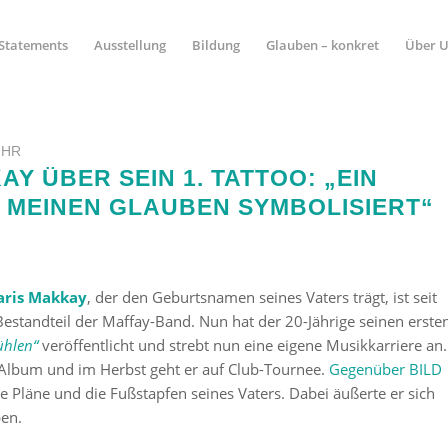
Statements
Ausstellung
Bildung
Glauben – konkret
Über 
UHR
AY ÜBER SEIN 1. TATTOO: „EIN
 MEINEN GLAUBEN SYMBOLISIERT“
aris Makkay
, der den Geburtsnamen seines Vaters trägt, ist seit
 Bestandteil der Maffay-Band. Nun hat der 20-Jährige seinen erste
ühlen“
veröffentlicht und strebt nun eine eigene Musikkarriere an.
i-Album und im Herbst geht er auf Club-Tournee.
Gegenüber BILD
ne Pläne und die Fußstapfen seines Vaters. Dabei äußerte er sich
en.