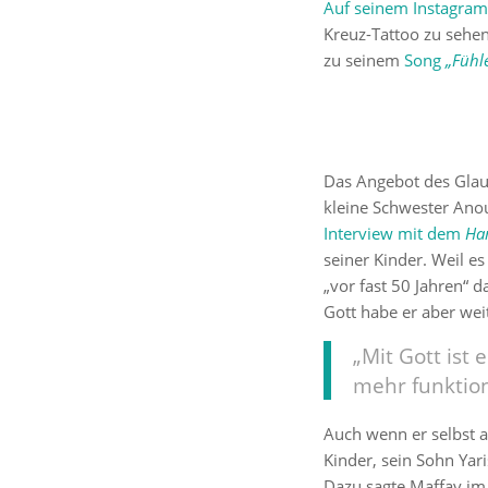
Auf seinem Instagra
Kreuz-Tattoo zu sehen
zu seinem
Song
„Fühl
Das Angebot des Glau
kleine Schwester Ano
Interview mit dem
Ha
seiner Kinder. Weil es
„vor fast 50 Jahren“ 
Gott habe er aber weit
„Mit Gott ist
mehr funktion
Auch wenn er selbst au
Kinder, sein Sohn Yar
Dazu sagte Maffay im