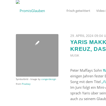
frisch getwittert
Video-
29. APRIL 2024 09:04 
YARIS MAKK
KREUZ, DAS
MUSIK
Peter Maffays Sohn
Y
einigen Jahren fester
Symbolbild - Image by
congerdesign
Song mit dem Titel
„F
from
Pixabay
Im Juni folgt ein Min
sprach Yaris über sei
auch zu seinem Glaub