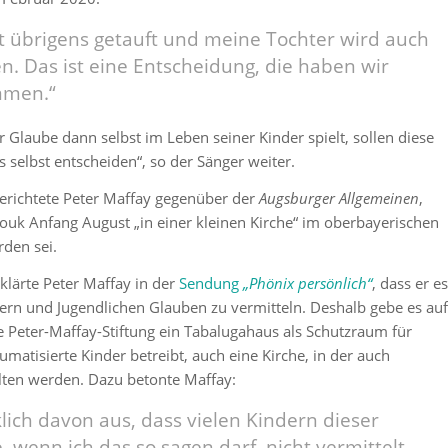
t übrigens getauft und meine Tochter wird auch
n. Das ist eine Entscheidung, die haben wir
men.“
Glaube dann selbst im Leben seiner Kinder spielt, sollen diese
 selbst entscheiden“, so der Sänger weiter.
richtete Peter Maffay gegenüber der
Augsburger Allgemeinen
,
ouk Anfang August „in einer kleinen Kirche“ im oberbayerischen
rden sei.
lärte Peter Maffay in der
Sendung
„Phönix persönlich“
, dass er es
ndern und Jugendlichen Glauben zu vermitteln. Deshalb gebe es auf
e Peter-Maffay-Stiftung ein Tabalugahaus als Schutzraum für
umatisierte Kinder betreibt, auch eine Kirche, in der auch
lten werden. Dazu betonte Maffay:
klich davon aus, dass vielen Kindern dieser
, wenn ich das so sagen darf, nicht vermittelt