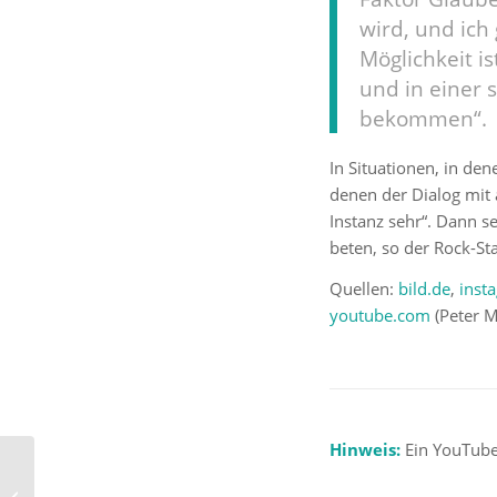
wird, und ich
Möglichkeit i
und in einer 
bekommen“.
In Situationen, in den
denen der Dialog mit 
Instanz sehr“. Dann s
beten, so der Rock-Sta
Quellen:
bild.de
,
inst
youtube.com
(Peter M
Hinweis:
Ein YouTube
Jörg Hartmann: „Ich
scheine an Kräfte zu