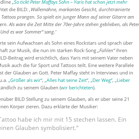
adline
„
So tickt Peter Maffays Sohn –
Yaris hat schon jetzt mehr
htet die BILD:
‚Wallemähne, markantes Gesicht, durchtrainierte
Tattoos prangen. So spielt ein junger Mann auf seiner Gitarre am
rn. Als wäre die Zeit Mitte der 70er-Jahre stehen geblieben, als Pete
 „Und es war Sommer“ sang.‘
erte sein Aufwachsen als Sohn eines Rockstars und sprach über
haft zur Musik, die nun im starken Rock-Song
„Fühlen“
ihren
ILD-Beitrag wird ersichtlich, dass Yaris mit seinem Vater neben
usik auch die für Sport und Tattoos teilt. Eine weitere Parallele
st der Glauben an Gott. Peter Maffay steht in Interviews und in
u.a.
„Größer als wir“
,
„Alles hat seine Zeit“
,
„Der Weg“
,
„Lieber
ständlich zu seinem Glauben (
wir berichteten
).
nüber BILD Stellung zu seinem Glauben, als er über seine 21
einen Körper zieren. Dazu erklärte der Musiker:
Tattoo habe ich mir mit 15 stechen lassen. Ein
inen Glauben symbolisiert.“