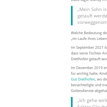
„Mein Sohn is
getauft werde
vorweggenom
Welche Bedeutung der 
„im Laufe ihres Lebens
Im September 2021 be
dass seine Tochter An
Dietlhofen getauft wo
Im Dezember 2019 erk
für wichtig halte, Ki
Gut Dietlhofen
, wo di
benachteiligte und tra
Gottesdienste abgeha
„Ich gehe wir
Faktor Glaube