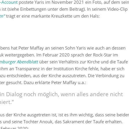
m-Account
postete Yaris im November 2021 ein Foto, auf dem sei
 ist (siehe Einbettungen unter dem Beitrag). In seinem Video-Clip
en“
trägt er eine markante Kreuzkette um den Hals:
bens hat Peter Maffay an seinen Sohn Yaris wie auch an dessen
uk weitergegeben. Im Februar 2020 sprach der Rock-Star im
mburger Abendblatt
über sein Verhältnis zur Kirche und die Taufe
 ihm an Transparenz in der Institution Kirche fehle, habe er sich
dazu entschieden, aus der Kirche auszutreten. Die Verbindung zu
er gesucht. Dazu erklärte Peter Maffay u.a.:
 ein Dialog noch möglich, wenn alles andere nicht
iert.“
s der Kirche ausgetreten ist, ist es ihm wichtig, dass seine beide
is und seine Tochter Anouk, das Sakrament der Taufe erhalten.
 Februar 2020: