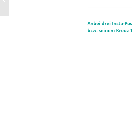
glauben, die vielleicht
von...
Anbei drei Insta-Po
bzw. seinem Kreuz-T