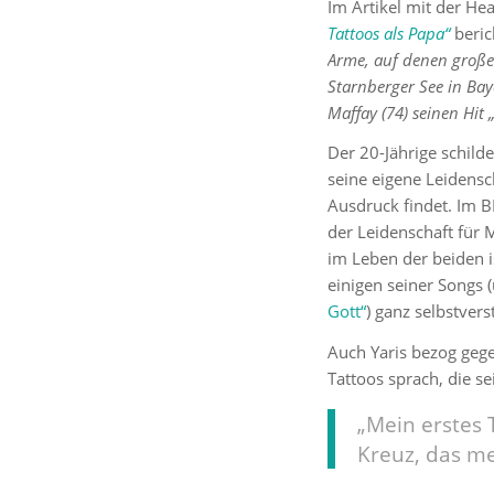
Im Artikel mit der He
Tattoos als Papa“
beric
Arme, auf denen große 
Starnberger See in Baye
Maffay (74) seinen Hit
Der 20-Jährige schild
seine eigene Leidensc
Ausdruck findet. Im B
der Leidenschaft für M
im Leben der beiden i
einigen seiner Songs (
Gott“
) ganz selbstver
Auch Yaris bezog gege
Tattoos sprach, die s
„Mein erstes 
Kreuz, das me