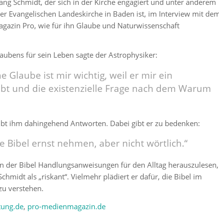
gang Schmidt, der sich in der Kirche engagiert und unter anderem
er Evangelischen Landeskirche in Baden ist, im Interview mit de
agazin Pro, wie für ihn Glaube und Naturwissenschaft
ubens für sein Leben sagte der Astrophysiker:
he Glaube ist mir wichtig, weil er mir ein
bt und die existenzielle Frage nach dem Warum
ibt ihm dahingehend Antworten. Dabei gibt er zu bedenken:
ie Bibel ernst nehmen, aber nicht wörtlich.“
in der Bibel Handlungsanweisungen für den Alltag herauszulesen,
hmidt als „riskant“. Vielmehr plädiert er dafür, die Bibel im
zu verstehen.
tung.de
,
pro-medienmagazin.de