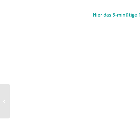
Hier das 5-minütige 
Dieter Kürten: „Der
Glaube war immer der
Mittelpunkt meines
Lebens&#...