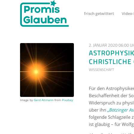
frisch getwittert
Video-
2. JANUAR 2020 06:00 U
ASTROPHYSIK
CHRISTLICHE
WISSENSCHAFT
Für den Astrophysike
Beschaffenheit der So
Image by
Gerd Altmann
from
Pixabay
Widerspruch zu physik
über ihn
„Bötzinger As
folgende Schlagzeile z
ist gläubig – für Wol