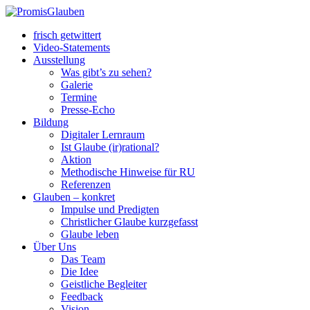
frisch getwittert
Video-Statements
Ausstellung
Was gibt’s zu sehen?
Galerie
Termine
Presse-Echo
Bildung
Digitaler Lernraum
Ist Glaube (ir)rational?
Aktion
Methodische Hinweise für RU
Referenzen
Glauben – konkret
Impulse und Predigten
Christlicher Glaube kurzgefasst
Glaube leben
Über Uns
Das Team
Die Idee
Geistliche Begleiter
Feedback
Vision