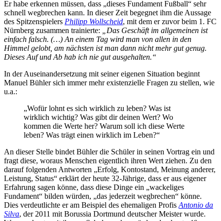
Er habe erkennen müssen, dass „dieses Fundament Fußball“ sehr
schnell wegbrechen kann. In dieser Zeit begegnet ihm die Aussage
des Spitzenspielers
Philipp Wollscheid
, mit dem er zuvor beim 1. FC
Nürnberg zusammen trainierte:
„Das Geschäft im allgemeinen ist
einfach falsch. (…) An einem Tag wird man von allen in den
Himmel gelobt, am nächsten ist man dann nicht mehr gut genug.
Dieses Auf und Ab hab ich nie gut ausgehalten.“
In der Auseinandersetzung mit seiner eigenen Situation beginnt
Manuel Bühler sich immer mehr existenzielle Fragen zu stellen, wie
u.a.:
„Wofür lohnt es sich wirklich zu leben? Was ist
wirklich wichtig? Was gibt dir deinen Wert? Wo
kommen die Werte her? Warum soll ich diese Werte
leben? Was trägt einen wirklich im Leben?“
An dieser Stelle bindet Bühler die Schüler in seinen Vortrag ein und
fragt diese, woraus Menschen eigentlich ihren Wert ziehen. Zu den
darauf folgenden Antworten „Erfolg, Kontostand, Meinung anderer,
Leistung, Status“ erklärt der heute 32-Jährige, dass er aus eigener
Erfahrung sagen könne, dass diese Dinge ein „wackeliges
Fundament“ bilden würden, „das jederzeit wegbrechen“ könne.
Dies verdeutlichte er am Beispiel des ehemaligen Profis
Antonio da
Silva
, der 2011 mit Borussia Dortmund deutscher Meister wurde.