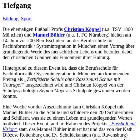
Tiefgang
Bildung
,
Sport
Die ehemaligen Fußball-Profis
Christian Köppel
(u.a. TSV 1860
München) und
Manuel Bühler
(u.a. 1. FC Nürnberg) hielten am
14. Juni vor 200 Berufsschülern an der Berufsschule für
Fachinformatik / Systemintegration in München einen Vortrag über
grundlegende Werte des menschlichen Lebens und betonten dabei
den christlichen Glauben als Fundament ihrer Haltung.
Hintergrund zu diesem Event ist, dass die Berufsschule für
Fachinformatik / Systemintegration in München am kommenden
Freitag als
„Zertifizierte Schule ohne Rassismus! Schule mit
Courage!“
ausgezeichnet wird und Christian Köppel von der
Schulpsychologin
Regina Mayr
als Schulpate gewonnen werden
konnte.
Eine Woche vor der Auszeichnung kam Christian Köppel mit
Manuel Bühler an die Schule und schilderte den 200 Schülerinnen
und Schülern, was sie zu einem Leben mit grundlegenden Werten
motiviert. Dieser Event fand im Rahmen des Projekts
„Fussball mit
Vision“
statt, das Manuel Bühler initiiert hat und das von der Kath.
Diözese Rottenburg und Ev. Schuldekanaten (u.a. Ravensburg)