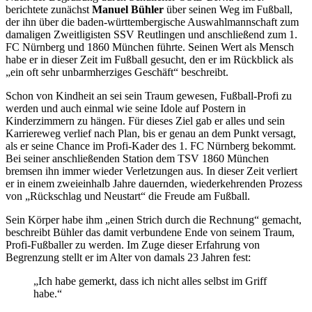
berichtete zunächst
Manuel Bühler
über seinen Weg im Fußball,
der ihn über die baden-württembergische Auswahlmannschaft zum
damaligen Zweitligisten SSV Reutlingen und anschließend zum 1.
FC Nürnberg und 1860 München führte. Seinen Wert als Mensch
habe er in dieser Zeit im Fußball gesucht, den er im Rückblick als
„ein oft sehr unbarmherziges Geschäft“ beschreibt.
Schon von Kindheit an sei sein Traum gewesen, Fußball-Profi zu
werden und auch einmal wie seine Idole auf Postern in
Kinderzimmern zu hängen. Für dieses Ziel gab er alles und sein
Karriereweg verlief nach Plan, bis er genau an dem Punkt versagt,
als er seine Chance im Profi-Kader des 1. FC Nürnberg bekommt.
Bei seiner anschließenden Station dem TSV 1860 München
bremsen ihn immer wieder Verletzungen aus. In dieser Zeit verliert
er in einem zweieinhalb Jahre dauernden, wiederkehrenden Prozess
von „Rückschlag und Neustart“ die Freude am Fußball.
Sein Körper habe ihm „einen Strich durch die Rechnung“ gemacht,
beschreibt Bühler das damit verbundene Ende von seinem Traum,
Profi-Fußballer zu werden. Im Zuge dieser Erfahrung von
Begrenzung stellt er im Alter von damals 23 Jahren fest:
„Ich habe gemerkt, dass ich nicht alles selbst im Griff
habe.“