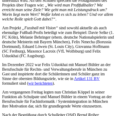
unterstützt wird. An den Schulen sprechen die Protagonisten des
Projekts über Fragen wie:
„Wie wird man Profifußballer? Wie
erreicht man seine Ziele? Wie geht man mit Leistungsdruck um?
Worin liegt mein Wert? Wofür lohnt es sich zu leben? Und vor allem
welche Rolle spielt Gott dabei?“
.
Am Projekt
„Fussball mit Vision“
sind sowohl aktuelle als auch
ehemalige Fußball-Profis beteiligt wie zum Beispiel: Davie Selke (1.
FC Köln), Melanie Behringer (ehem. deutsche Nationalspielerin und
deutsche Meisterin mit Bayern München), Felix Nmecha (Borussia
Dortmund), Eduard Löwen (St. Louis City), Giovanna Hoffmann
(SC Freiburg), Maxence Lacroix (VfL Wolfsburg) und
Felix
Uduokhai (FC Augsburg).
Im Dezember 2022 war
Felix Uduokhai mit Manuel Bühler an der
Berufsschule für Rechts- und Verwaltungsberufe in München zu
Gast und inspirierte dort die Schülerinnen und Schüler ganz im
Sinne der obersten Bildungsziele, wie sie in
Artikel 131 BV
formuliert sind (
wir berichteten
).
Am vergangenen Freitag legten nun Christian Köppel in seiner
Funktion als Schulpate und Manuel Bühler in einem Vortrag an der
Berufsschule für Fachinformatik / Systemintegration in München
ihre Motivation dar, sich für grundlegende Werte einzusetzen.
Nach der Begrüßung durch Schulleiter OStD
Bernd Reiber