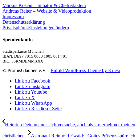
Markus Kosian – Initiator & Chefredakteur
Andreas Reiter – Website & Videoproduktion
Impressum
Datenschutzerklärung
Privatsphäre-Einstellungen ändern
Spendenkonto
Stadtsparkasse München
IBAN: DE97 7015 0000 1005 0614 01
BIC: SSKMDEMMXXX
© PromisGlauben e.V. -
Enfold WordPress Theme by Kriesi
Link zu Facebook
Link zu Instagram
Link zu Youtube
Link zu X
Link zu WhatsApp
Link zu Rss dieser Seite
Heinrich Deichmann: „Ich versuche, auch als Unternehmer meinen
christlichen...
Astronaut Reinhold Ewald: „Gottes Präsenz spüre ich