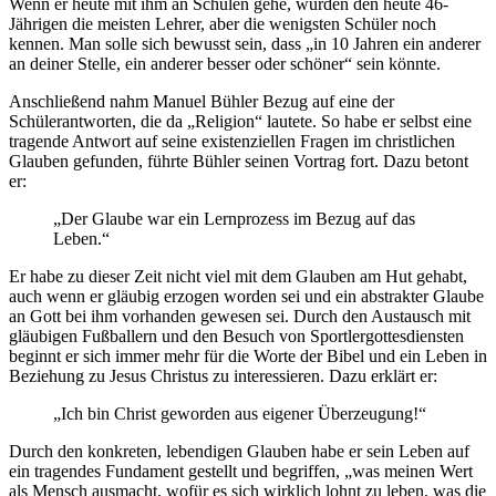
Wenn er heute mit ihm an Schulen gehe, würden den heute 46-
Jährigen die meisten Lehrer, aber die wenigsten Schüler noch
kennen. Man solle sich bewusst sein, dass „in 10 Jahren ein anderer
an deiner Stelle, ein anderer besser oder schöner“ sein könnte.
Anschließend nahm Manuel Bühler Bezug auf eine der
Schülerantworten, die da „Religion“ lautete. So habe er selbst eine
tragende Antwort auf seine existenziellen Fragen im christlichen
Glauben gefunden, führte Bühler seinen Vortrag fort. Dazu betont
er:
„Der Glaube war ein Lernprozess im Bezug auf das
Leben.“
Er habe zu dieser Zeit nicht viel mit dem Glauben am Hut gehabt,
auch wenn er gläubig erzogen worden sei und ein abstrakter Glaube
an Gott bei ihm vorhanden gewesen sei. Durch den Austausch mit
gläubigen Fußballern und den Besuch von Sportlergottesdiensten
beginnt er sich immer mehr für die Worte der Bibel und ein Leben in
Beziehung zu Jesus Christus zu interessieren. Dazu erklärt er:
„Ich bin Christ geworden aus eigener Überzeugung!“
Durch den konkreten, lebendigen Glauben habe er sein Leben auf
ein tragendes Fundament gestellt und begriffen, „was meinen Wert
als Mensch ausmacht, wofür es sich wirklich lohnt zu leben, was die