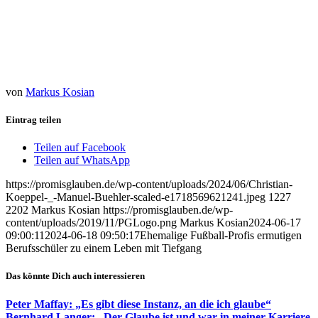
von
Markus Kosian
Eintrag teilen
Teilen auf Facebook
Teilen auf WhatsApp
https://promisglauben.de/wp-content/uploads/2024/06/Christian-
Koeppel-_-Manuel-Buehler-scaled-e1718569621241.jpeg
1227
2202
Markus Kosian
https://promisglauben.de/wp-
content/uploads/2019/11/PGLogo.png
Markus Kosian
2024-06-17
09:00:11
2024-06-18 09:50:17
Ehemalige Fußball-Profis ermutigen
Berufsschüler zu einem Leben mit Tiefgang
Das könnte Dich auch interessieren
Peter Maffay: „Es gibt diese Instanz, an die ich glaube“
Bernhard Langer: „Der Glaube ist und war in meiner Karriere