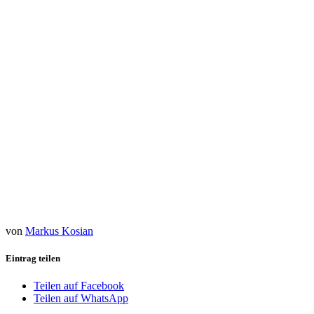
Sieh dir diesen Beitrag auf Instagram an
Ein Beitrag geteilt von Ruben Varga⚡️ Martinez ✞ (@iamrubenvargas)
von
Markus Kosian
Eintrag teilen
Teilen auf Facebook
Teilen auf WhatsApp