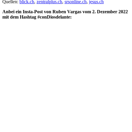
Quellen:
blick.ch
,
zentralplus.ch
,
srsonline.ch
,
jesus.ch
Anbei ein Insta-Post von Ruben Vargas vom 2. Dezember 2022
mit dem Hashtag #conDiosdelante: