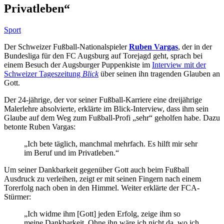
Privatleben“
Sport
Der Schweizer Fußball-Nationalspieler
Ruben Vargas
, der in der
Bundesliga für den FC Augsburg auf Torejagd geht, sprach bei
einem Besuch der Augsburger Puppenkiste im
Interview mit der
Schweizer Tageszeitung
Blick
über seinen ihn tragenden Glauben an
Gott.
Der 24-jährige, der vor seiner Fußball-Karriere eine dreijährige
Malerlehre absolvierte, erklärte im Blick-Interview, dass ihm sein
Glaube auf dem Weg zum Fußball-Profi „sehr“ geholfen habe. Dazu
betonte Ruben Vargas:
„Ich bete täglich, manchmal mehrfach. Es hilft mir sehr
im Beruf und im Privatleben.“
Um seiner Dankbarkeit gegenüber Gott auch beim Fußball
Ausdruck zu verleihen, zeigt er mit seinen Fingern nach einem
Torerfolg nach oben in den Himmel. Weiter erklärte der FCA-
Stürmer:
„Ich widme ihm [Gott] jeden Erfolg, zeige ihm so
meine Dankbarkeit. Ohne ihn wäre ich nicht da, wo ich