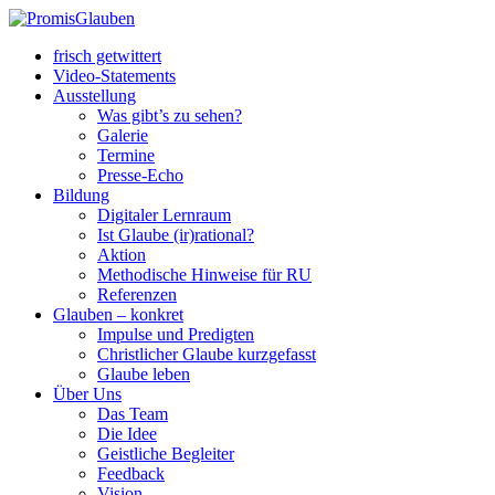
frisch getwittert
Video-Statements
Ausstellung
Was gibt’s zu sehen?
Galerie
Termine
Presse-Echo
Bildung
Digitaler Lernraum
Ist Glaube (ir)rational?
Aktion
Methodische Hinweise für RU
Referenzen
Glauben – konkret
Impulse und Predigten
Christlicher Glaube kurzgefasst
Glaube leben
Über Uns
Das Team
Die Idee
Geistliche Begleiter
Feedback
Vision