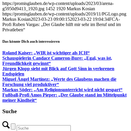
https://promisglauben.de/wp-content/uploads/2023/03/arena-
g5950d9413_1920.jpg
1452
1920
Markus Kosian
https://promisglauben.de/wp-content/uploads/2019/11/PGLogo.png
Markus Kosian
2023-03-23 09:00:15
2023-03-22 19:04:34
FCA-
Profi Ruben Vargas: „Der Glaube hilft mir sehr im Beruf und im
Privatleben“
Das könnte Dich auch interessieren
Roland Kaiser: „WIR ist wichtiger als ICH“
Schauspielerin Candace Cameron-Bure: „Egal, was ist,
Freundlichkeit gewinnt“
Jürgen Klopp sieht mit Blick auf Gott Sinn in verlorenen
Endspielen
Miguel Ángel Martínez: „Werte des Glaubens machen die
Forschung viel produktiver“
Markus Söder: „Am Religionsunterricht wird nicht gespart“
Fußball-Profi Amos Pieper: „Der Glaube stand im Mittelpunkt
meiner Kindheit“
Suche