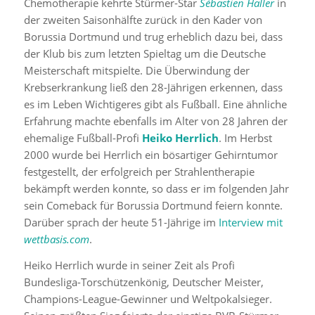
Chemotherapie kehrte Stürmer-Star
Sébastien
Haller
in
der zweiten Saisonhälfte zurück in den Kader von
Borussia Dortmund und trug erheblich dazu bei, dass
der Klub bis zum letzten Spieltag um die Deutsche
Meisterschaft mitspielte. Die Überwindung der
Krebserkrankung ließ den 28-Jährigen erkennen, dass
es im Leben Wichtigeres gibt als Fußball. Eine ähnliche
Erfahrung machte ebenfalls im Alter von 28 Jahren der
ehemalige Fußball-Profi
Heiko Herrlich
. Im Herbst
2000 wurde bei Herrlich ein bösartiger Gehirntumor
festgestellt, der erfolgreich per Strahlentherapie
bekämpft werden konnte, so dass er im folgenden Jahr
sein Comeback für Borussia Dortmund feiern konnte.
Darüber sprach der heute 51-Jährige im
Interview mit
wettbasis.com
.
Heiko Herrlich wurde in seiner Zeit als Profi
Bundesliga-Torschützenkönig, Deutscher Meister,
Champions-League-Gewinner und Weltpokalsieger.