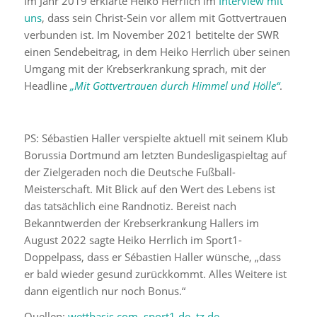
Im Jahr 2019 erklärte Heiko Herrlich im
Interview mit
uns
, dass sein Christ-Sein vor allem mit Gottvertrauen
verbunden ist. Im November 2021 betitelte der SWR
einen Sendebeitrag, in dem Heiko Herrlich über seinen
Umgang mit der Krebserkrankung sprach, mit der
Headline
„Mit Gottvertrauen durch Himmel und Hölle“
.
PS: Sébastien Haller verspielte aktuell mit seinem Klub
Borussia Dortmund am letzten Bundesligaspieltag auf
der Zielgeraden noch die Deutsche Fußball-
Meisterschaft. Mit Blick auf den Wert des Lebens ist
das tatsächlich eine Randnotiz. Bereist nach
Bekanntwerden der Krebserkrankung Hallers im
August 2022 sagte Heiko Herrlich im Sport1-
Doppelpass, dass er Sébastien Haller wünsche, „dass
er bald wieder gesund zurückkommt. Alles Weitere ist
dann eigentlich nur noch Bonus.“
Quellen:
wettbasis.com
,
sport1.de
,
tz.de