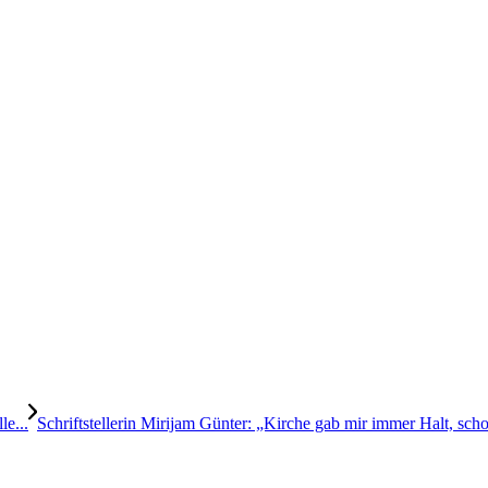
le...
Schriftstellerin Mirijam Günter: „Kirche gab mir immer Halt, sch