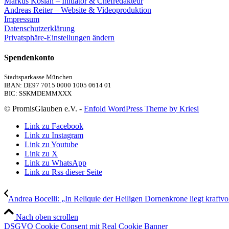
Markus Kosian – Initiator & Chefredakteur
Andreas Reiter – Website & Videoproduktion
Impressum
Datenschutzerklärung
Privatsphäre-Einstellungen ändern
Spendenkonto
Stadtsparkasse München
IBAN: DE97 7015 0000 1005 0614 01
BIC: SSKMDEMMXXX
© PromisGlauben e.V. -
Enfold WordPress Theme by Kriesi
Link zu Facebook
Link zu Instagram
Link zu Youtube
Link zu X
Link zu WhatsApp
Link zu Rss dieser Seite
Andrea Bocelli: „In Reliquie der Heiligen Dornenkrone liegt kraftvol
Nach oben scrollen
DSGVO Cookie Consent mit Real Cookie Banner