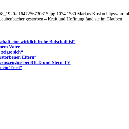
9658_1920-e1647256730815.jpg
1074
1580
Markus Kosian
https://pro
 Laubenbacher gestorben – Kraft und Hoffnung fand sie im Glauben
chaft eine wirklich frohe Botschaft ist“
enem Vater
zeigte sich“
rstorbenen Eltern“
benszeugnis bei BILD und Stern-TV
h ein Trost“