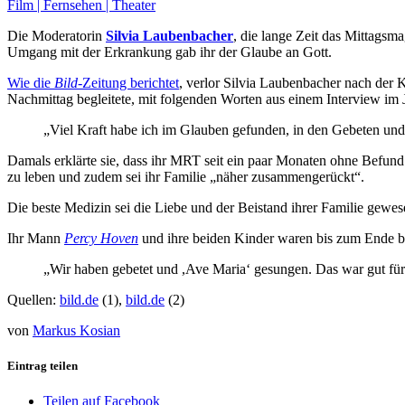
Film | Fernsehen | Theater
Die Moderatorin
Silvia Laubenbacher
, die lange Zeit das Mittags
Umgang mit der Erkrankung gab ihr der Glaube an Gott.
Wie die
Bild
-Zeitung berichtet
, verlor Silvia Laubenbacher nach der 
Nachmittag begleitete, mit folgenden Worten aus einem Interview im Ja
„Viel Kraft habe ich im Glauben gefunden, in den Gebeten un
Damals erklärte sie, dass ihr MRT seit ein paar Monaten ohne Befund
zu leben und zudem sei ihr Familie „näher zusammengerückt“.
Die beste Medizin sei die Liebe und der Beistand ihrer Familie gewes
Ihr Mann
Percy Hoven
und ihre beiden Kinder waren bis zum Ende bei
„Wir haben gebetet und ,Ave Maria‘ gesungen. Das war gut für 
Quellen:
bild.de
(1),
bild.de
(2)
von
Markus Kosian
Eintrag teilen
Teilen auf Facebook