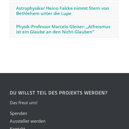
Astrophysiker Heino Falcke nimmt Stern von
Bethlehem unter die Lupe
Physik-Professor Marcelo Gleiser: „Atheismus
ist ein Glaube an den Nicht-Glauben“
DU WILLST TEIL DES PROJEKTS WERDEN?
Das freut uns!
Spenden
Aussteller werden
Kontakt