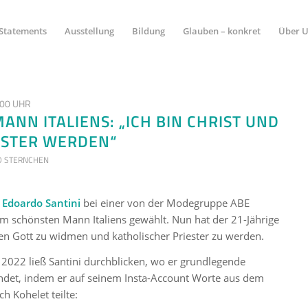
Statements
Ausstellung
Bildung
Glauben – konkret
Über 
:00 UHR
ANN ITALIENS: „ICH BIN CHRIST UND
ESTER WERDEN“
D STERNCHEN
e
Edoardo Santini
bei einer von der Modegruppe ABE
m schönsten Mann Italiens gewählt. Nun hat der 21-Jährige
en Gott zu widmen und katholischer Priester zu werden.
2022 ließ Santini durchblicken, wo er grundlegende
indet, indem er auf seinem Insta-Account Worte aus dem
h Kohelet teilte: