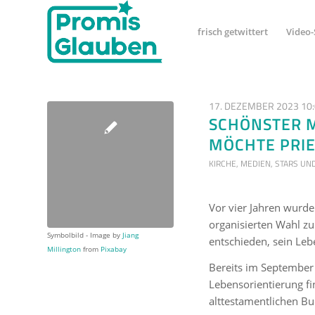
frisch getwittert
Video-
17. DEZEMBER 2023 10
SCHÖNSTER M
MÖCHTE PRI
KIRCHE
,
MEDIEN
,
STARS UN
Vor vier Jahren wurd
organisierten Wahl zu
Symbolbild - Image by
Jiang
entschieden, sein Leb
Millington
from
Pixabay
Bereits im September 
Lebensorientierung f
alttestamentlichen Buc