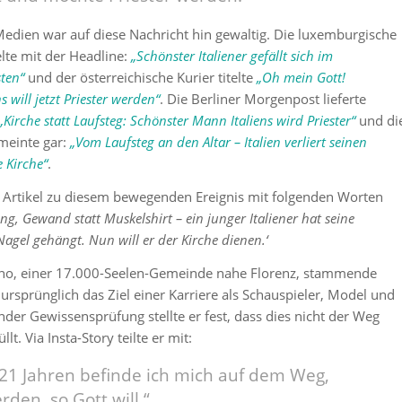
Medien war auf diese Nachricht hin gewaltig. Die luxemburgische
telte mit der Headline:
„Schönster Italiener gefällt sich im
ten“
und der österreichische Kurier titelte
„
Oh mein Gott!
 will jetzt Priester werden“
. Die Berliner Morgenpost lieferte
„Kirche statt Laufsteg: Schönster Mann Italiens wird Priester“
und di
 meinte gar:
„Vom Laufsteg an den Altar – Italien verliert seinen
 Kirche“
.
n Artikel zu diesem bewegenden Ereignis mit folgenden Worten
ing, Gewand statt Muskelshirt – ein junger Italiener hat seine
agel gehängt. Nun will er der Kirche dienen.‘
tino, einer 17.000-Seelen-Gemeinde nahe Florenz, stammende
 ursprünglich das Ziel einer Karriere als Schauspieler, Model und
nder Gewissensprüfung stellte er fest, dass dies nicht der Weg
üllt. Via Insta-Story teilte er mit:
 21 Jahren befinde ich mich auf dem Weg,
rden, so Gott will.“