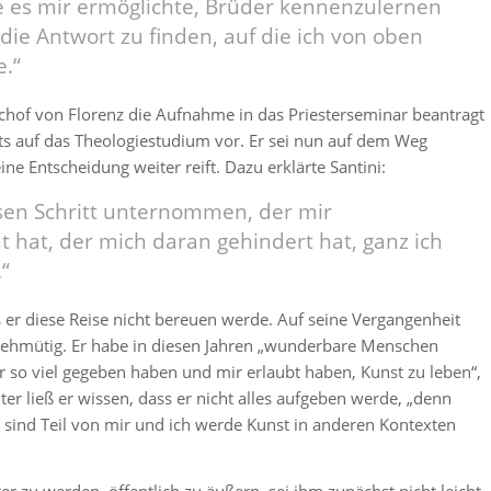
e es mir ermöglichte, Brüder kennenzulernen
 die Antwort zu finden, auf die ich von oben
.“
chof von Florenz die Aufnahme in das Priesterseminar beantragt
its auf das Theologiestudium vor. Er sei nun auf dem Weg
ne Entscheidung weiter reift. Dazu erklärte Santini:
sen Schritt unternommen, der mir
 hat, der mich daran gehindert hat, ganz ich
.“
ss er diese Reise nicht bereuen werde. Auf seine Vergangenheit
 wehmütig. Er habe in diesen Jahren „wunderbare Menschen
r so viel gegeben haben und mir erlaubt haben, Kunst zu leben“,
iter ließ er wissen, dass er nicht alles aufgeben werde, „denn
sind Teil von mir und ich werde Kunst in anderen Kontexten
r zu werden, öffentlich zu äußern, sei ihm zunächst nicht leicht