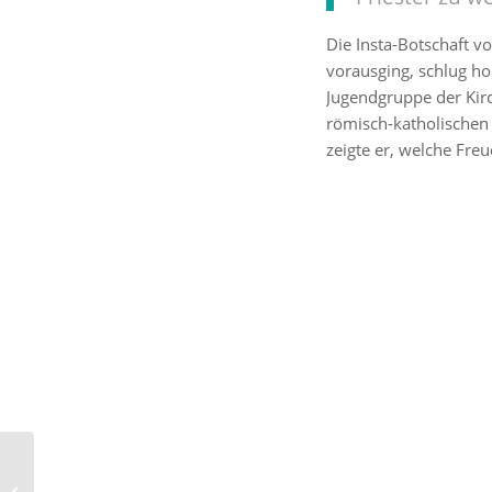
Die Insta-Botschaft v
vorausging, schlug ho
Jugendgruppe der Kir
römisch-katholischen 
zeigte er, welche Fre
Pater Christoph
Kreitmeir: „Niemals