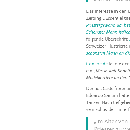
Das Interesse in den 
Zeitung L’Essentiel ti
Priestergewand am bes
Schönster Mann Italiens
folgende Überschrift:
Schweizer Illustrierte
schönsten Mann an die
t-online.de
leitete de
ein:
‚Messe statt Shoot
Modelkarriere an den N
Der aus Castelfioren
Edoardo Santini hatte
Tänzer. Nach tiefgehe
sein sollte, der ihn erf
„Im Alter von
Priester zu we