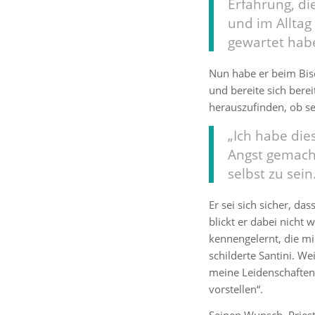
Erfahrung, di
und im Alltag
gewartet habe
Nun habe er beim Bis
und bereite sich bere
herauszufinden, ob sei
„Ich habe die
Angst gemacht
selbst zu sein
Er sei sich sicher, da
blickt er dabei nicht
kennengelernt, die mi
schilderte Santini. We
meine Leidenschaften 
vorstellen“.
Seinen Wunsch, Prieste