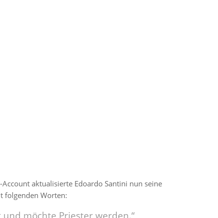
g geteilt von Edoardo Santini (@_edoardosantini_)
Account aktualisierte Edoardo Santini nun seine
it folgenden Worten:
st und möchte Priester werden.“