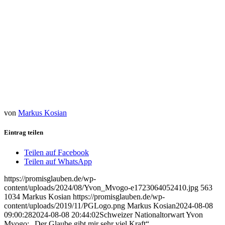
Ein Beitrag geteilt von Yvon Mvogo (@ymvogo)
von
Markus Kosian
Eintrag teilen
Teilen auf Facebook
Teilen auf WhatsApp
https://promisglauben.de/wp-
content/uploads/2024/08/Yvon_Mvogo-e1723064052410.jpg
563
1034
Markus Kosian
https://promisglauben.de/wp-
content/uploads/2019/11/PGLogo.png
Markus Kosian
2024-08-08
09:00:28
2024-08-08 20:44:02
Schweizer Nationaltorwart Yvon
Mvogo: „Der Glaube gibt mir sehr viel Kraft“