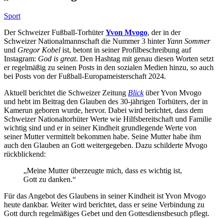
Sport
Der Schweizer Fußball-Torhüter
Yvon Mvogo
, der in der
Schweizer Nationalmannschaft die Nummer 3 hinter
Yann Sommer
und
Gregor Kobel
ist, betont in seiner Profilbeschreibung auf
Instagram:
God is great
. Den Hashtag mit genau diesen Worten setzt
er regelmäßig zu seinen Posts in den sozialen Medien hinzu, so auch
bei Posts von der Fußball-Europameisterschaft 2024.
Aktuell berichtet die Schweizer Zeitung
Blick
über Yvon Mvogo
und hebt im Beitrag den Glauben des 30-jährigen Torhüters, der in
Kamerun geboren wurde, hervor. Dabei wird berichtet, dass dem
Schweizer Nationaltorhüter Werte wie Hilfsbereitschaft und Familie
wichtig sind und er in seiner Kindheit grundlegende Werte von
seiner Mutter vermittelt bekommen habe. Seine Mutter habe ihm
auch den Glauben an Gott weitergegeben. Dazu schilderte Mvogo
rückblickend:
„Meine Mutter überzeugte mich, dass es wichtig ist,
Gott zu danken.“
Für das Angebot des Glaubens in seiner Kindheit ist Yvon Mvogo
heute dankbar. Weiter wird berichtet, dass er seine Verbindung zu
Gott durch regelmäßiges Gebet und den Gottesdienstbesuch pflegt.