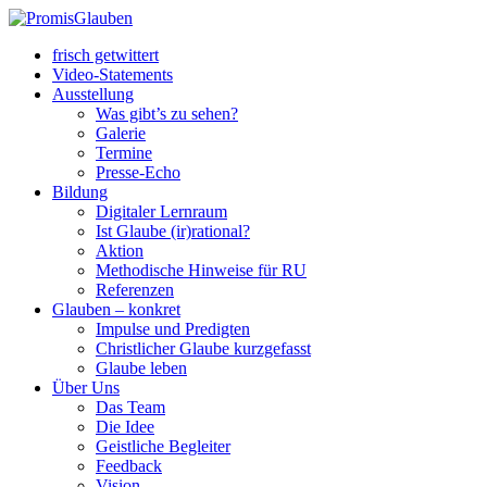
frisch getwittert
Video-Statements
Ausstellung
Was gibt’s zu sehen?
Galerie
Termine
Presse-Echo
Bildung
Digitaler Lernraum
Ist Glaube (ir)rational?
Aktion
Methodische Hinweise für RU
Referenzen
Glauben – konkret
Impulse und Predigten
Christlicher Glaube kurzgefasst
Glaube leben
Über Uns
Das Team
Die Idee
Geistliche Begleiter
Feedback
Vision