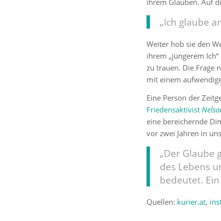
ihrem Glauben. Auf di
„Ich glaube a
Weiter hob sie den Wer
ihrem „jüngerem Ich“ 
zu trauen. Die Frage 
mit einem aufwendigen
Eine Person der Zeitge
Friedensaktivist
Nelso
eine bereichernde Dim
vor zwei Jahren in u
„Der Glaube g
des Lebens un
bedeutet. Ein 
Quellen:
kurier.at
,
in