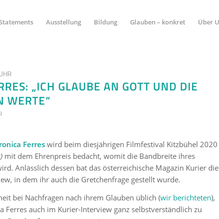
Statements
Ausstellung
Bildung
Glauben – konkret
Über 
 UHR
RRES: „ICH GLAUBE AN GOTT UND DIE
N WERTE“
R
ronica Ferres
wird beim diesjährigen Filmfestival Kitzbühel 2020
t)
mit dem Ehrenpreis bedacht, womit die Bandbreite ihres
ird. Anlässlich dessen bat das österreichische Magazin Kurier die
iew, in dem ihr auch die Gretchenfrage gestellt wurde.
eit bei Nachfragen nach ihrem Glauben üblich (
wir berichteten
),
a Ferres auch im Kurier-Interview ganz selbstverständlich zu