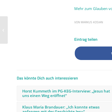
Mehr zum Glauben von
VON
MARKUS KOSIAN
Pater Peter Uzor: „Jesus
kommt bei den
Menschen an“
Eintrag teilen
Das könnte Dich auch interessieren
Horst Kummeth im PG-KEG-Interview: „Jesus hat
uns einen Weg eröffnet“
Klaus Maria Brandauer: „Ich konnte etwas
anfangen mit der Geschichte Jesu“