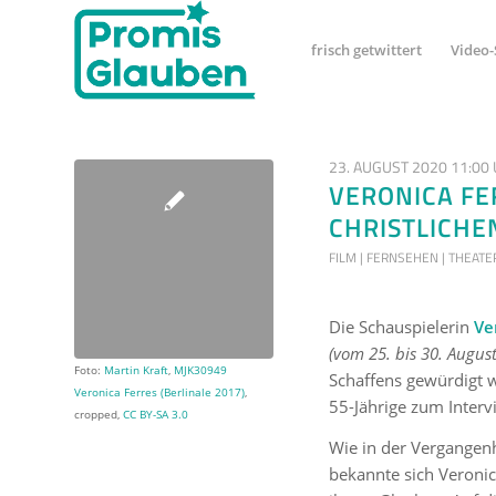
frisch getwittert
Video-
23. AUGUST 2020 11:00
VERONICA FE
CHRISTLICHE
FILM | FERNSEHEN | THEATE
Die Schauspielerin
Ve
(vom 25. bis 30. Augus
Foto:
Martin Kraft
,
MJK30949
Schaffens gewürdigt w
Veronica Ferres (Berlinale 2017)
,
55-Jährige zum Interv
cropped,
CC BY-SA 3.0
Wie in der Vergangenh
bekannte sich Veronic