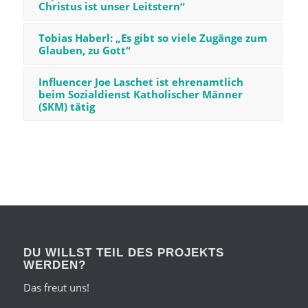
Christus ist unser Leitstern“
Tobias Haberl: „Es gibt so viele Zugänge zum
Glauben, zu Gott“
Influencer Joe Laschet ist ehrenamtlich
beim Sozialdienst Katholischer Männer
(SKM) tätig
DU WILLST TEIL DES PROJEKTS
WERDEN?
Das freut uns!