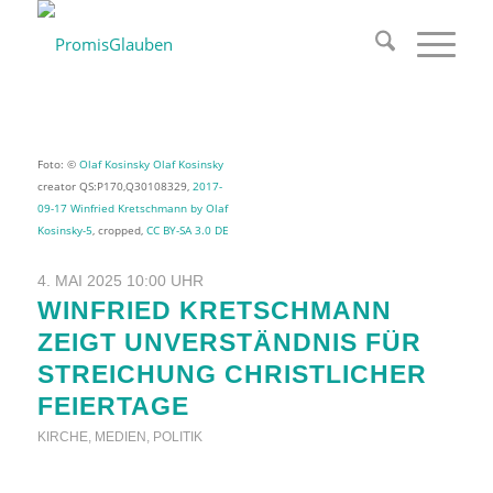
Foto: ©
Olaf Kosinsky
Olaf Kosinsky
creator QS:P170,Q30108329,
2017-
09-17 Winfried Kretschmann by Olaf
Kosinsky-5
, cropped,
CC BY-SA 3.0 DE
4. MAI 2025 10:00 UHR
WINFRIED KRETSCHMANN
ZEIGT UNVERSTÄNDNIS FÜR
STREICHUNG CHRISTLICHER
FEIERTAGE
KIRCHE
,
MEDIEN
,
POLITIK