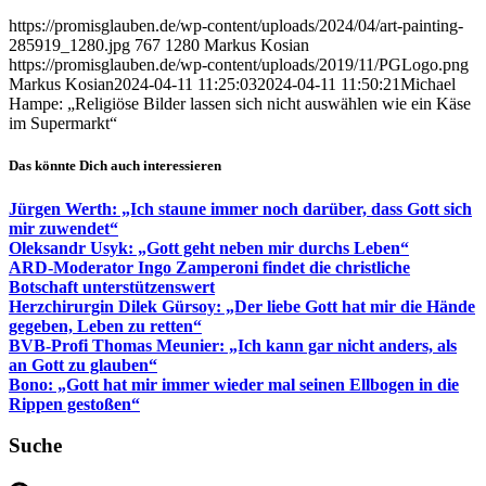
https://promisglauben.de/wp-content/uploads/2024/04/art-painting-
285919_1280.jpg
767
1280
Markus Kosian
https://promisglauben.de/wp-content/uploads/2019/11/PGLogo.png
Markus Kosian
2024-04-11 11:25:03
2024-04-11 11:50:21
Michael
Hampe: „Religiöse Bilder lassen sich nicht auswählen wie ein Käse
im Supermarkt“
Das könnte Dich auch interessieren
Jürgen Werth: „Ich staune immer noch darüber, dass Gott sich
mir zuwendet“
Oleksandr Usyk: „Gott geht neben mir durchs Leben“
ARD-Moderator Ingo Zamperoni findet die christliche
Botschaft unterstützenswert
Herzchirurgin Dilek Gürsoy: „Der liebe Gott hat mir die Hände
gegeben, Leben zu retten“
BVB-Profi Thomas Meunier: „Ich kann gar nicht anders, als
an Gott zu glauben“
Bono: „Gott hat mir immer wieder mal seinen Ellbogen in die
Rippen gestoßen“
Suche