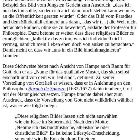
Beispiel das Bild vom Jüngsten Gericht zum Ausdruck, „dass ich
nur das tun sollte, zu dem ich auch dann noch stehen kann wenn es
an die Öffentlichkeit geraten würde“. Oder das Bild vom Paradies
und dem Sündenfall erinnere uns daran, „das wir (…) die Welt nicht
betrachten können, ohne sie zu bewerten“, erklärte der Professor für
Philosophie. Dazu betonte er weiter, dass diese religiösen Bilder es
ermöglichten, „kollektiv das zu tun, was ich individuell nicht
vermag, nämlich mein Leben eben doch von außen zu betrachten.“
Damit meint er, dass wir „uns in ein Bild hineinimaginieren“
könnten.
Diese Sichtweise bietet nach Ansicht von Hampe auch Raum für
Gott, den er als „Name für das qualitative Muster, das sich selbst
erschafft und von dem wir Teil sind“, definiert. Zu seiner
Vorstellung von Gott ließ er wissen, dass er in Anlehnung an den
Philosophen
Baruch de Spinoza
(1632-1677) dahin tendiere, Gott
mit der Natur gleichzusetzen. Hampe brachte dabei aber zum
Ausdruck, dass die Vorstellung von Gott nicht willkürlich wählbar
ist, was er wie folgt darlegt:
„Diese religiösen Bilder lassen sich nicht auswählen
wie ein Käse im Supermarkt. Nach dem Motto:
‚Nehme ich das buddhistische, atheistische oder
christliche Bild?‘ Es ist keine Lifestyle-Entscheidung,
so wenig wie die Entscheidung für einen