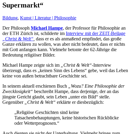
Supermarkt“
Bildung
,
Kunst | Literatur | Philosophie
Der Philosoph
Michael Hampe
, der Professor für Philosophie an
der ETH Zürich ist, schilderte im
Interview mit der ZEIT-Beilage
„Christ & Welt“
,
dass er es als anmaßend empfindet, das große
Ganze erklären zu wollen, was aber nicht bedeutet, dass er nichts
mit Gott anfangen kann. Vielmehr betonte der 62-Jährige die
Bedeutung religiöser Bilder.
Michael Hampe zeigte sich im
„Christ & Welt“
-Interview
überzeugt, dass es „keinen Sinn des Lebens“ gebe, weil das Leben
keine von außen betrachtbare Geschichte sei.
In seinem aktuell erschienen Buch
„Wozu? Eine Philosophie der
Zwecklosigkeit“
beschreibt Hampe, dass derjenige, der an das
jüngste Gericht glaubt, sein Leben „unter ein Bild“ stelle.
Gegenüber
„Christ & Welt“
erklärte er diesbezüglich:
„Religiöse Geschichten sind keine
Tatsachenbehauptungen, keine historischen Rückblicke
oder Wetterprognosen.“
Auch dienten sie nicht der Unterhaltung. Vielmehr bringe zum