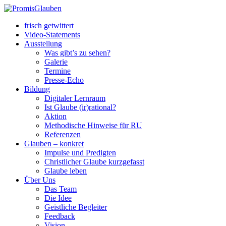
frisch getwittert
Video-Statements
Ausstellung
Was gibt’s zu sehen?
Galerie
Termine
Presse-Echo
Bildung
Digitaler Lernraum
Ist Glaube (ir)rational?
Aktion
Methodische Hinweise für RU
Referenzen
Glauben – konkret
Impulse und Predigten
Christlicher Glaube kurzgefasst
Glaube leben
Über Uns
Das Team
Die Idee
Geistliche Begleiter
Feedback
Vision