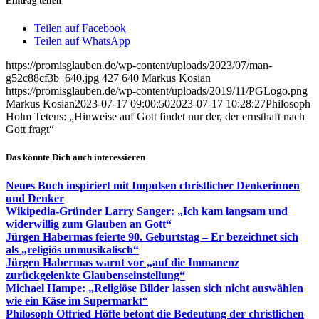
Eintrag teilen
Teilen auf Facebook
Teilen auf WhatsApp
https://promisglauben.de/wp-content/uploads/2023/07/man-
g52c88cf3b_640.jpg
427
640
Markus Kosian
https://promisglauben.de/wp-content/uploads/2019/11/PGLogo.png
Markus Kosian
2023-07-17 09:00:50
2023-07-17 10:28:27
Philosoph
Holm Tetens: „Hinweise auf Gott findet nur der, der ernsthaft nach
Gott fragt“
Das könnte Dich auch interessieren
Neues Buch inspiriert mit Impulsen christlicher Denkerinnen
und Denker
Wikipedia-Gründer Larry Sanger: „Ich kam langsam und
widerwillig zum Glauben an Gott“
Jürgen Habermas feierte 90. Geburtstag – Er bezeichnet sich
als „religiös unmusikalisch“
Jürgen Habermas warnt vor „auf die Immanenz
zurückgelenkte Glaubenseinstellung“
Michael Hampe: „Religiöse Bilder lassen sich nicht auswählen
wie ein Käse im Supermarkt“
Philosoph Otfried Höffe betont die Bedeutung der christlichen