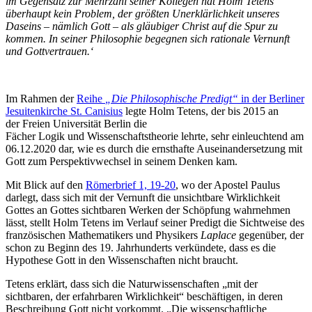
im Gegensatz zur Mehrzahl seiner Kollegen hat Holm Tetens
überhaupt kein Problem, der größten Unerklärlichkeit unseres
Daseins – nämlich Gott – als gläubiger Christ auf die Spur zu
kommen. In seiner Philosophie begegnen sich rationale Vernunft
und Gottvertrauen.‘
Im Rahmen der
Reihe
„Die Philosophische Predigt“
in der Berliner
Jesuitenkirche St. Canisius
legte Holm Tetens, der bis 2015 an
der Freien Universität Berlin die
Fächer Logik und Wissenschaftstheorie lehrte, sehr einleuchtend am
06.12.2020 dar, wie es durch die ernsthafte Auseinandersetzung mit
Gott zum Perspektivwechsel in seinem Denken kam.
Mit Blick auf den
Römerbrief 1, 19-20
, wo der Apostel Paulus
darlegt, dass sich mit der Vernunft die unsichtbare Wirklichkeit
Gottes an Gottes sichtbaren Werken der Schöpfung wahrnehmen
lässt, stellt Holm Tetens im Verlauf seiner Predigt die Sichtweise des
französischen Mathematikers und Physikers
Laplace
gegenüber, der
schon zu Beginn des 19. Jahrhunderts verkündete, dass es die
Hypothese Gott in den Wissenschaften nicht braucht.
Tetens erklärt, dass sich die Naturwissenschaften „mit der
sichtbaren, der erfahrbaren Wirklichkeit“ beschäftigen, in deren
Beschreibung Gott nicht vorkommt. „Die wissenschaftliche