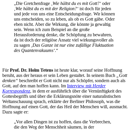
„Die Gretchenfrage
‚Wie hältst du es mit Gott?‘
oder
‚Wie hältst du es mit der Religion?‘
ist doch für jeden
und jede von uns eine Entscheidungsfrage. Wir können
uns entscheiden, so zu leben, als ob es Gott gäbe. Oder
eben nicht. Aber die Wirkung, die könnte ja gewaltig
sein. Wenn ich zum Beispiel an die große
Herausforderung denke, die Schöpfung zu bewahren,
da ist doch der religiöse Ansatz viel wirkungsvoller als
zu sagen
‚Das Ganze ist nur eine zufällige Fluktuation
des Quantenvakuums‘
.“
Für
Prof. Dr. Holm Tetens
ist heute klar, worauf seine Hoffnung
beruht, aus der heraus er sein Leben gestaltet. In seinem Buch
„Gott
denken“
beschreibt er Gott nicht nur als Schöpfer, sondern auch als
Gott, auf den man hoffen kann. Im
Interview mit
Herder
Korrespondenz
, in dem er ausführlich über die Vernünftigkeit des
Gottesbegriffs und über die Erklärungsnöte einer naturalistischen
Weltanschauung sprach, erklärte der Berliner Philosoph, was die
Hoffnung auf einen Gott, der das Heil der Menschen will, ausmacht.
Dazu sagte er:
„Vor allen Dingen ist zu hoffen, dass die Verbrechen,
die den Weg der Menschheit säumen, in der