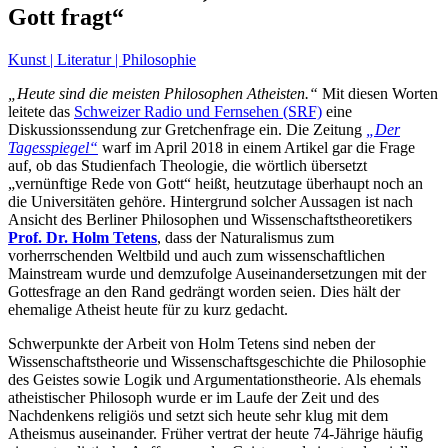
Gott fragt“
Kunst | Literatur | Philosophie
„Heute sind die meisten Philosophen Atheisten.“
Mit diesen Worten
leitete das
Schweizer Radio und Fernsehen (SRF)
eine
Diskussionssendung zur Gretchenfrage ein. Die Zeitung
„Der
Tagesspiegel“
warf im April 2018 in einem Artikel gar die Frage
auf, ob das Studienfach Theologie, die wörtlich übersetzt
„vernünftige Rede von Gott“ heißt, heutzutage überhaupt noch an
die Universitäten gehöre. Hintergrund solcher Aussagen ist nach
Ansicht des Berliner Philosophen und Wissenschaftstheoretikers
Prof. Dr. Holm Tetens
, dass der Naturalismus zum
vorherrschenden Weltbild und auch zum wissenschaftlichen
Mainstream wurde und demzufolge Auseinandersetzungen mit der
Gottesfrage an den Rand gedrängt worden seien. Dies hält der
ehemalige Atheist heute für zu kurz gedacht.
Schwerpunkte der Arbeit von Holm Tetens sind neben der
Wissenschaftstheorie und Wissenschaftsgeschichte die Philosophie
des Geistes sowie Logik und Argumentationstheorie. Als ehemals
atheistischer Philosoph wurde er im Laufe der Zeit und des
Nachdenkens religiös und setzt sich heute sehr klug mit dem
Atheismus auseinander. Früher vertrat der heute 74-Jährige häufig