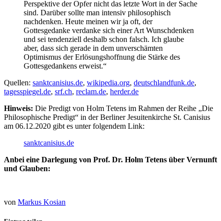
Perspektive der Opfer nicht das letzte Wort in der Sache
sind. Darüber sollte man intensiv philosophisch
nachdenken. Heute meinen wir ja oft, der
Gottesgedanke verdanke sich einer Art Wunschdenken
und sei tendenziell deshalb schon falsch. Ich glaube
aber, dass sich gerade in dem unverschämten
Optimismus der Erlösungshoffnung die Stärke des
Gottesgedankens erweist.“
Quellen:
sanktcanisius.de
,
wikipedia.org
,
deutschlandfunk.de
,
tagesspiegel.de
,
srf.ch
,
reclam.de
,
herder.de
Hinweis:
Die Predigt von Holm Tetens im Rahmen der Reihe „Die
Philosophische Predigt“ in der Berliner Jesuitenkirche St. Canisius
am 06.12.2020 gibt es unter folgendem Link:
sanktcanisius.de
Anbei eine Darlegung von Prof. Dr. Holm Tetens über Vernunft
und Glauben:
von
Markus Kosian