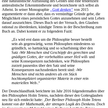
eine naturalistische Auffassung des Geistes und eine tendenziell
antirealistische Erkenntnistheorie und bezeichnete sich selbst als
Atheist. In seiner Monographie
„Gott denken“
von 2015
argumentierte er dann aber, dass es vernünftige Gründe gebe, die
Möglichkeit eines persönlichen Gottes anzunehmen und sein Leben
darauf auszurichten. Dieses Buch sei der Versuch, den Glauben
rational zu überdenken, kündigte Tetens in der Beschreibung zum
Buch an. Dabei kommt er zu folgendem Fazit:
„Es wird erst dann um die Philosophie besser bestellt
sein als gegenwärtig, wenn Philosophen mindestens so
gründlich, so hartnäckig und so scharfsinnig über den
Satz
›Wir Menschen sind Geschöpfe des gerechten und
gnädigen Gottes, der vorbehaltlos unser Heil will‹
und
seine Konsequenzen nachdenken, wie Philosophen
zurzeit pausenlos über den Satz und seine
Konsequenzen nachzudenken bereit sind:
›Wir
Menschen sind nichts anderes als ein Stück
hochkompliziert organisierter Materie in einer rein
materiellen Welt‹
.“
Der Deutschlandfunk berichtete im Jahr 2016 folgendermaßen über
den Philosophen Holm Tetens, nachdem dieser den Gottesglauben
neu für sich entdeckt hatte:
‚Der Berliner Philosoph Holm Tetens
kommt von der Mathematik, der strengen Logik des Denkens. Doch