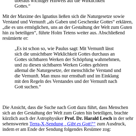
überaus wichtiger Hinweis auf die Wirklichkeit
Gottes.“
Mit der Maxime des Ignatius ließen sich die Naturgesetze sowie
Verstand und Vernunft „als Gaben und Geschenke Gottes“ erklären,
„die es uns ermöglichen, uns an der Gestaltung der Welt zum Guten
hin zu beteiligen“, führte Holm Tetens weiter aus. Abschließend
resümierte er:
„Es ist schon so, wie Paulus sagt: Mit Vernunft lässt
sich die unsichtbare Wirklichkeit Gottes durchaus an
Gottes sichtbaren Werken der Schöpfung wahrnehmen,
und zu diesen sichtbaren Werken Gottes gehören
allemal die Naturgesetze, der menschliche Verstand und
die Vernunft. Man muss nur ernsthaft und im Einklang
mit den Regeln des Verstandes und der Vernunft nach
Gott suchen.“
Die Ansicht, dass die Suche nach Gott dazu führt, dass Menschen
sich an der Gestaltung der Welt zum Guten hin beteiligen, brachte
kürzlich auch der Astrophysiker
Prof. Dr. Harald Lesch
in der sehr
sehenswerten
Terra-X-Sendung
„Gibt es Gott?“
zum Ausdruck,
indem er am Ende der Sendung folgendes Resümee zog: