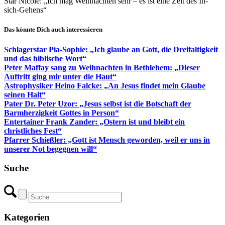
Star Nicole: „Ich mag Weihnachten sehr – es ist eine Zeit des In-
sich-Gehens“
Das könnte Dich auch interessieren
Schlagerstar Pia-Sophie: „Ich glaube an Gott, die Dreifaltigkeit
und das biblische Wort“
Peter Maffay sang zu Weihnachten in Bethlehem: „Dieser
Auftritt ging mir unter die Haut“
Astrophysiker Heino Falcke: „An Jesus findet mein Glaube
seinen Halt“
Pater Dr. Peter Uzor: „Jesus selbst ist die Botschaft der
Barmherzigkeit Gottes in Person“
Entertainer Frank Zander: „Ostern ist und bleibt ein
christliches Fest“
Pfarrer Schießler: „Gott ist Mensch geworden, weil er uns in
unserer Not begegnen will“
Suche
Kategorien