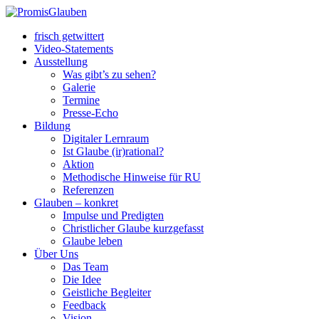
frisch getwittert
Video-Statements
Ausstellung
Was gibt’s zu sehen?
Galerie
Termine
Presse-Echo
Bildung
Digitaler Lernraum
Ist Glaube (ir)rational?
Aktion
Methodische Hinweise für RU
Referenzen
Glauben – konkret
Impulse und Predigten
Christlicher Glaube kurzgefasst
Glaube leben
Über Uns
Das Team
Die Idee
Geistliche Begleiter
Feedback
Vision