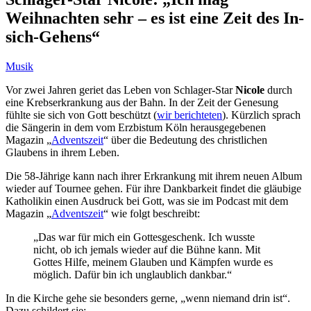
Weihnachten sehr – es ist eine Zeit des In-
sich-Gehens“
Musik
Vor zwei Jahren geriet das Leben von Schlager-Star
Nicole
durch
eine Krebserkrankung aus der Bahn. In der Zeit der Genesung
fühlte sie sich von Gott beschützt (
wir berichteten
). Kürzlich sprach
die Sängerin in dem vom Erzbistum Köln herausgegebenen
Magazin „
Adventszeit
“ über die Bedeutung des christlichen
Glaubens in ihrem Leben.
Die 58-Jährige kann nach ihrer Erkrankung mit ihrem neuen Album
wieder auf Tournee gehen. Für ihre Dankbarkeit findet die gläubige
Katholikin einen Ausdruck bei Gott, was sie im Podcast mit dem
Magazin „
Adventszeit
“ wie folgt beschreibt:
„Das war für mich ein Gottesgeschenk. Ich wusste
nicht, ob ich jemals wieder auf die Bühne kann. Mit
Gottes Hilfe, meinem Glauben und Kämpfen wurde es
möglich. Dafür bin ich unglaublich dankbar.“
In die Kirche gehe sie besonders gerne, „wenn niemand drin ist“.
Dazu schildert sie: