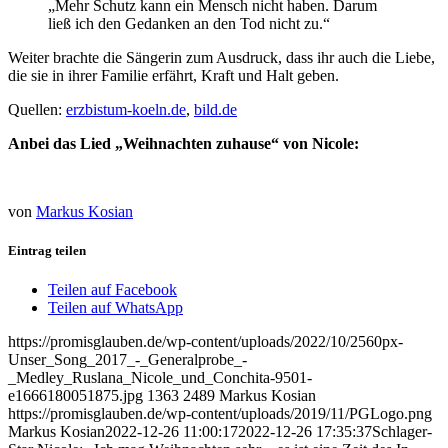
„Mehr Schutz kann ein Mensch nicht haben. Darum
ließ ich den Gedanken an den Tod nicht zu.“
Weiter brachte die Sängerin zum Ausdruck, dass ihr auch die Liebe,
die sie in ihrer Familie erfährt, Kraft und Halt geben.
Quellen:
erzbistum-koeln.de
,
bild.de
Anbei das Lied „Weihnachten zuhause“ von Nicole:
von
Markus Kosian
Eintrag teilen
Teilen auf Facebook
Teilen auf WhatsApp
https://promisglauben.de/wp-content/uploads/2022/10/2560px-
Unser_Song_2017_-_Generalprobe_-
_Medley_Ruslana_Nicole_und_Conchita-9501-
e1666180051875.jpg
1363
2489
Markus Kosian
https://promisglauben.de/wp-content/uploads/2019/11/PGLogo.png
Markus Kosian
2022-12-26 11:00:17
2022-12-26 17:35:37
Schlager-