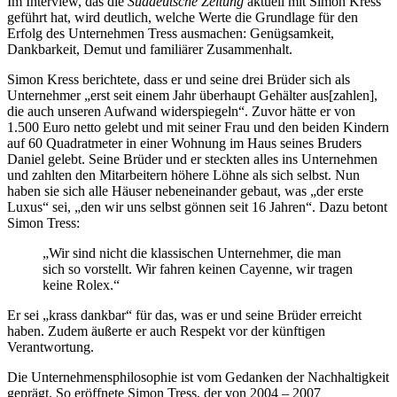
Im Interview, das die
Süddeutsche Zeitung
aktuell mit Simon Kress
geführt hat, wird deutlich, welche Werte die Grundlage für den
Erfolg des Unternehmen Tress ausmachen: Genügsamkeit,
Dankbarkeit, Demut und familiärer Zusammenhalt.
Simon Kress berichtete, dass er und seine drei Brüder sich als
Unternehmer „erst seit einem Jahr überhaupt Gehälter aus[zahlen],
die auch unseren Aufwand widerspiegeln“. Zuvor hätte er von
1.500 Euro netto gelebt und mit seiner Frau und den beiden Kindern
auf 60 Quadratmeter in einer Wohnung im Haus seines Bruders
Daniel gelebt. Seine Brüder und er steckten alles ins Unternehmen
und zahlten den Mitarbeitern höhere Löhne als sich selbst. Nun
haben sie sich alle Häuser nebeneinander gebaut, was „der erste
Luxus“ sei, „den wir uns selbst gönnen seit 16 Jahren“. Dazu betont
Simon Tress:
„Wir sind nicht die klassischen Unternehmer, die man
sich so vorstellt. Wir fahren keinen Cayenne, wir tragen
keine Rolex.“
Er sei „krass dankbar“ für das, was er und seine Brüder erreicht
haben. Zudem äußerte er auch Respekt vor der künftigen
Verantwortung.
Die Unternehmensphilosophie ist vom Gedanken der Nachhaltigkeit
geprägt. So eröffnete Simon Tress, der von 2004 – 2007