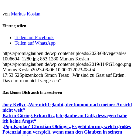
von
Markus Kosian
Eintrag teilen
Teilen auf Facebook
Teilen auf WhatsApp
https://promisglauben.de/wp-content/uploads/2023/08/vegetables-
1006694_1280.jpg
853
1280
Markus Kosian
https://promisglauben.de/wp-content/uploads/2019/11/PGLogo.png
Markus Kosian
2023-08-06 10:00:07
2023-08-04
17:53:52
Spitzenkoch Simon Tress: „Wir sind zu Gast auf Erden.
Das darf man nicht vergessen“
Das könnte Dich auch interessieren
Joey Kelly: „Wer nicht glaubt, der kommt nach meiner Ansicht
nicht weit“
Katrin Göring-Eckardt: „Ich glaube an Gott, deswegen habe
ich keine Angst“
‚Pop-Kaplan‘ Christian Olding: „Es geht darum, welch großes
Potenzial man verspielt, wenn man den Glauben in seinem