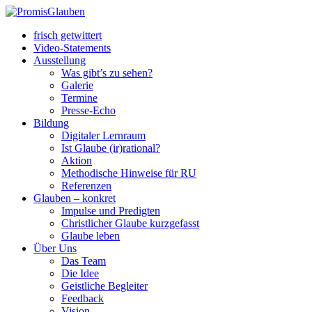
frisch getwittert
Video-Statements
Ausstellung
Was gibt’s zu sehen?
Galerie
Termine
Presse-Echo
Bildung
Digitaler Lernraum
Ist Glaube (ir)rational?
Aktion
Methodische Hinweise für RU
Referenzen
Glauben – konkret
Impulse und Predigten
Christlicher Glaube kurzgefasst
Glaube leben
Über Uns
Das Team
Die Idee
Geistliche Begleiter
Feedback
Vision