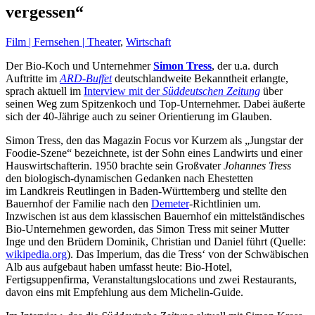
vergessen“
Film | Fernsehen | Theater
,
Wirtschaft
Der Bio-Koch und Unternehmer
Simon Tress
, der u.a. durch
Auftritte im
ARD-Buffet
deutschlandweite Bekanntheit erlangte,
sprach aktuell im
Interview mit der
Süddeutschen Zeitung
über
seinen Weg zum Spitzenkoch und Top-Unternehmer. Dabei äußerte
sich der 40-Jährige auch zu seiner Orientierung im Glauben.
Simon Tress, den das Magazin Focus vor Kurzem als „Jungstar der
Foodie-Szene“ bezeichnete, ist der Sohn eines Landwirts und einer
Hauswirtschafterin. 1950 brachte sein Großvater
Johannes Tress
den biologisch-dynamischen Gedanken nach Ehestetten
im Landkreis Reutlingen in Baden-Württemberg und stellte den
Bauernhof der Familie nach den
Demeter
-Richtlinien um.
Inzwischen ist aus dem klassischen Bauernhof ein mittelständisches
Bio-Unternehmen geworden, das Simon Tress mit seiner Mutter
Inge und den Brüdern Dominik, Christian und Daniel führt (Quelle:
wikipedia.org
). Das Imperium, das die Tress‘ von der Schwäbischen
Alb aus aufgebaut haben umfasst heute: Bio-Hotel,
Fertigsuppenfirma, Veranstaltungslocations und zwei Restaurants,
davon eins mit Empfehlung aus dem Michelin-Guide.