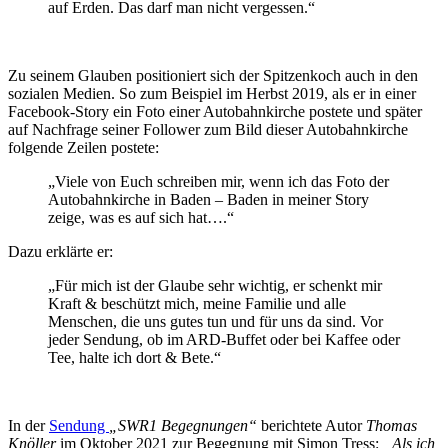
auf Erden. Das darf man nicht vergessen.“
Zu seinem Glauben positioniert sich der Spitzenkoch auch in den
sozialen Medien. So zum Beispiel im Herbst 2019, als er in einer
Facebook-Story ein Foto einer Autobahnkirche postete und später
auf Nachfrage seiner Follower zum Bild dieser Autobahnkirche
folgende Zeilen postete:
„Viele von Euch schreiben mir, wenn ich das Foto der
Autobahnkirche in Baden – Baden in meiner Story
zeige, was es auf sich hat….“
Dazu erklärte er:
„Für mich ist der Glaube sehr wichtig, er schenkt mir
Kraft & beschützt mich, meine Familie und alle
Menschen, die uns gutes tun und für uns da sind. Vor
jeder Sendung, ob im
ARD-Buffet
oder bei Kaffee oder
Tee, halte ich dort & Bete.“
In der
Sendung
„SWR1 Begegnungen“
berichtete Autor
Thomas
Knöller
im Oktober 2021 zur Begegnung mit Simon Tress:
„Als ich