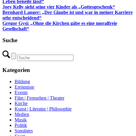
Leben beiseite lässt“
Joey Kelly sieht seine vier Kinder als „Gottesgeschenk“
Bernhard Langer: „Der Glaube ist und war in meiner Karriere
sehr entscheidend“
Gregor Gysi: „Ohne die Kirchen gäbe es eine moralfreie
Gesellschaft“
Suche
Kategorien
Bildung
Ereignisse
Events
Film | Fernsehen | Theater
Kirche
Kunst | Literatur | Philosophie
Medien
Musik
Politik
Sonstiges