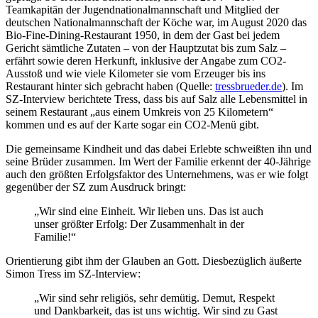
Teamkapitän der Jugendnationalmannschaft und Mitglied der
deutschen Nationalmannschaft der Köche war, im August 2020 das
Bio-Fine-Dining-Restaurant 1950, in dem der Gast bei jedem
Gericht sämtliche Zutaten – von der Hauptzutat bis zum Salz –
erfährt sowie deren Herkunft, inklusive der Angabe zum CO2-
Ausstoß und wie viele Kilometer sie vom Erzeuger bis ins
Restaurant hinter sich gebracht haben (Quelle:
tressbrueder.de
). Im
SZ-Interview berichtete Tress, dass bis auf Salz alle Lebensmittel in
seinem Restaurant „aus einem Umkreis von 25 Kilometern“
kommen und es auf der Karte sogar ein CO2-Menü gibt.
Die gemeinsame Kindheit und das dabei Erlebte schweißten ihn und
seine Brüder zusammen. Im Wert der Familie erkennt der 40-Jährige
auch den größten Erfolgsfaktor des Unternehmens, was er wie folgt
gegenüber der SZ zum Ausdruck bringt:
„Wir sind eine Einheit. Wir lieben uns. Das ist auch
unser größter Erfolg: Der Zusammenhalt in der
Familie!“
Orientierung gibt ihm der Glauben an Gott. Diesbezüglich äußerte
Simon Tress im SZ-Interview:
„Wir sind sehr religiös, sehr demütig. Demut, Respekt
und Dankbarkeit, das ist uns wichtig. Wir sind zu Gast